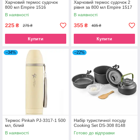
Харчовий термос судочок
Харчовий термос судочок 2
800 мл Empire 1516
рівня за 800 мл Empire 1517
В наявності
В наявності
225
355
₴
₴
275 ₴
405 ₴
Купити
Купити
–34%
–22%
Термос Pinkah PJ-3317-1 500
Набір туристичної посуду
мл, білий
Cooking Set DS-308 8148
В наявності
Готово до відправки