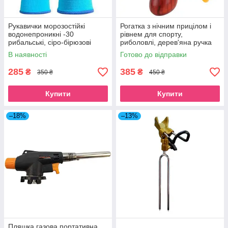
Рукавички морозостійкі
Рогатка з нічним прицілом і
водонепроникні -30
рівнем для спорту,
рибальські, сіро-бірюзові
риболовлі, дерев'яна ручка
В наявності
Готово до відправки
285
385
₴
₴
350 ₴
450 ₴
Купити
Купити
–18%
–13%
Пляшка газова портативна