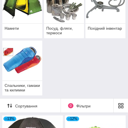
Намети
Посуд, фляги,
Похідний інвентар
термоси
Спальники, гамаки
та килимки
Сортування
0
Фільтри
–13%
–12%