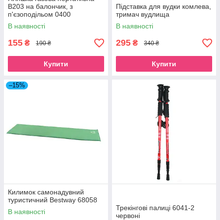
B203 на балончик, з
Підставка для вудки комлева,
п'єзоподільом 0400
тримач вудлища
В наявності
В наявності
155
295
₴
₴
190 ₴
340 ₴
Купити
Купити
–15%
Килимок самонадувний
туристичний Bestway 68058
Трекінгові палиці 6041-2
В наявності
червоні