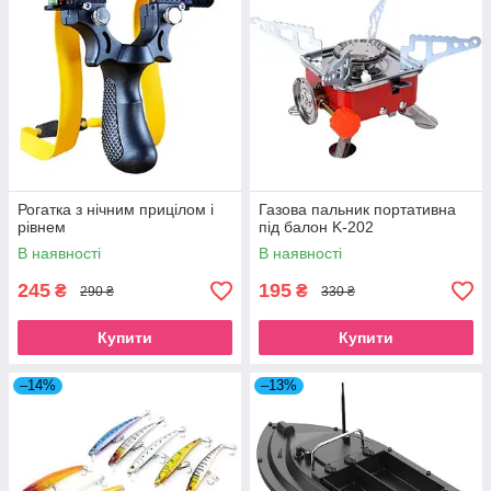
Рогатка з нічним прицілом і
Газова пальник портативна
рівнем
під балон K-202
В наявності
В наявності
245
195
₴
₴
290 ₴
330 ₴
Купити
Купити
–14%
–13%