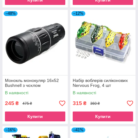
Купити
Купити
–48%
–12%
Монокль монокуляр 16x52
Набір воблерів силіконових
Bushnell з чохлом
Nervous Frog, 4 шт
В наявності
В наявності
245
315
₴
₴
475 ₴
360 ₴
Купити
Купити
–16%
–41%