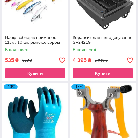
Набір воблерів приманок
Кораблик для підгодовування
11см, 10 шт, різнокольорові
SF24219
В наявності
В наявності
535
4 395
₴
₴
620 ₴
5 040 ₴
Купити
Купити
–19%
–14%