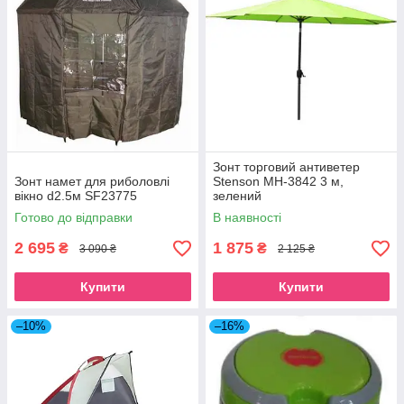
Зонт торговий антиветер
Зонт намет для риболовлі
Stenson MH-3842 3 м,
вікно d2.5м SF23775
зелений
Готово до відправки
В наявності
2 695
1 875
₴
₴
3 090 ₴
2 125 ₴
Купити
Купити
–10%
–16%