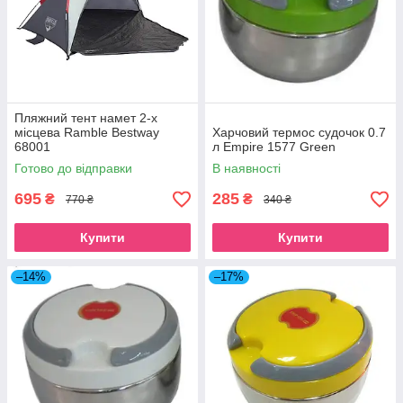
Пляжний тент намет 2-х
місцева Ramble Bestway
Харчовий термос судочок 0.7
68001
л Empire 1577 Green
Готово до відправки
В наявності
695
285
₴
₴
770 ₴
340 ₴
Купити
Купити
–14%
–17%