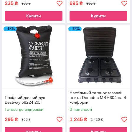
235
695
₴
₴
355 ₴
890 ₴
Купити
Купити
–18%
–12%
Настільний таганок газовий
Похідний дачний душ
плита Domotec MS 6604 на 4
Bestway 58224 20л
конфорки
Готово до відправки
В наявності
295
1 245
₴
₴
360 ₴
1 410 ₴