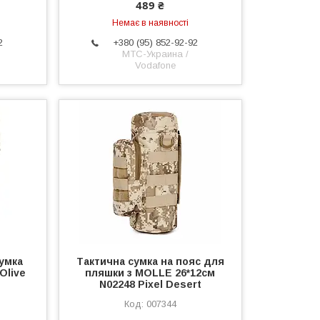
489 ₴
Немає в наявності
2
+380 (95) 852-92-92
МТС-Украина /
Vodafone
сумка
Тактична сумка на пояс для
Olive
пляшки з MOLLE 26*12см
N02248 Pixel Desert
007344