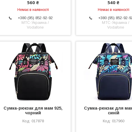
560 ₴
540 ₴
Немає в наявності
Немає в наявності
+380 (95) 852-92-92
+380 (95) 852-92-9
МТС-Украина /
МТС-Украина /
Vodafone
Vodafone
Сумка-рюкзак для мам 925,
Сумка-рюкзак для мам
чорний
синій
017878
017960