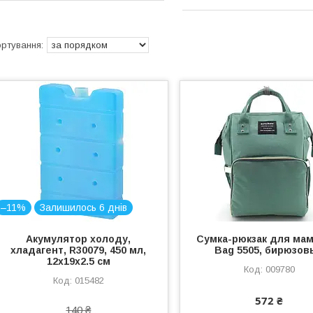
–11%
Залишилось 6 днів
Акумулятор холоду,
Сумка-рюкзак для мам
хладагент, R30079, 450 мл,
Bag 5505, бирюзов
12х19х2.5 см
009780
015482
572 ₴
140 ₴