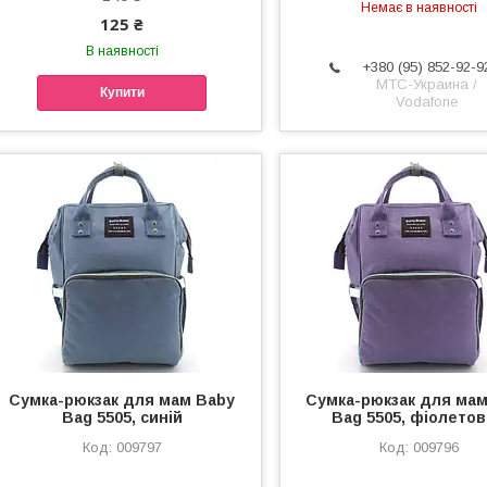
Немає в наявності
125 ₴
В наявності
+380 (95) 852-92-9
МТС-Украина /
Купити
Vodafone
Сумка-рюкзак для мам Baby
Сумка-рюкзак для мам
Bag 5505, синій
Bag 5505, фіолето
009797
009796