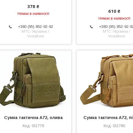
378 ₴
610 ₴
Немає в наявності
Немає в наявності
+380 (95) 852-92-92
+380 (95) 852-92-9
МТС-Украина /
МТС-Украина /
Vodafone
Vodafone
Сумка тактична A72, олива
Сумка тактична A72, п
011779
011780