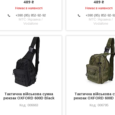
489 ₴
489 ₴
Немає в наявності
Немає в наявності
+380 (95) 852-92-92
+380 (95) 852-92-9
МТС-Украина /
МТС-Украина /
Vodafone
Vodafone
Тактична військова сумка
Тактична військова 
рюкзак OXFORD 600D Black
рюкзак OXFORD 600D 
006663
006795