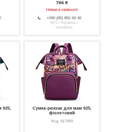
766 ₴
Немає в наявності
2
+380 (95) 852-92-92
МТС-Украина /
Vodafone
 925,
Сумка-рюкзак для мам 925,
фіолетовий
017959