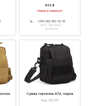
413 ₴
Немає в наявності
2
+380 (95) 852-92-92
МТС-Украина /
Vodafone
ісочна
Сумка тактична A72, чорна
011778