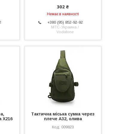
302 ₴
Немає в наявності
2
+380 (95) 852-92-92
МТС-Украина /
Vodafone
а,
Тактична міська сумка через
а X216
плече A32, олива
009823