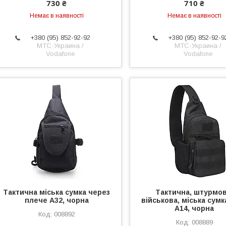
730 ₴
710 ₴
Немає в наявності
Немає в наявності
+380 (95) 852-92-92
+380 (95) 852-92-9
МТС-Украина /
МТС-Украина /
Vodafone
Vodafone
Тактична міська сумка через
Тактична, штурмов
плече A32, чорна
військова, міська сумк
A14, чорна
008892
008889