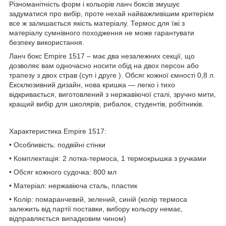
Різноманітність форм і кольорів ланч боксів змушує
задуматися про вибір, проте нехай найважливішим критерієм
все ж залишається якість матеріалу. Термос для їжі з
матеріалу сумнівного походження не може гарантувати
безпеку використання.
Ланч бокс Empire 1517 – має два незалежних секції, що
дозволяє вам одночасно носити обід на двох персон або
трапезу з двох страв (суп і друге ). Обсяг кожної ємності 0,8 л.
Ексклюзивний дизайн, нова кришка — легко і тихо
відкривається, виготовлений з нержавіючої сталі, зручно мити,
кращий вибір для школярів, рибалок, студентів, робітників.
Характеристика Empire 1517:
• Особливість: подвійні стінки
• Комплектація: 2 лотка-термоса, 1 термокрышка з ручками
• Обсяг кожного судочка: 800 мл
• Матеріал: нержавіюча сталь, пластик
• Колір: помаранчевий, зелений, синій (колір термоса
залежить від партії поставки, вибору кольору немає,
відправляється випадковим чином)