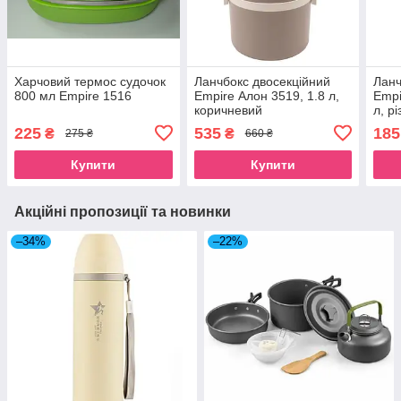
Харчовий термос судочок
Ланчбокс двосекційний
Ланч
800 мл Empire 1516
Empire Алон 3519, 1.8 л,
Empi
коричневий
л, р
225
535
185
₴
₴
275 ₴
660 ₴
Купити
Купити
Акційні пропозиції та новинки
–34%
–22%