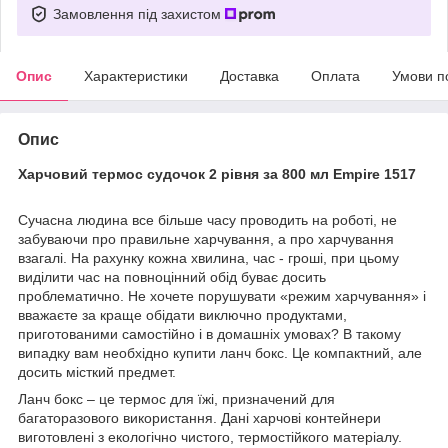
Замовлення під захистом
Опис
Характеристики
Доставка
Оплата
Умови п
Опис
Харчовий термос судочок 2 рівня за 800 мл Empire 1517
Сучасна людина все більше часу проводить на роботі, не
забуваючи про правильне харчування, а про харчування
взагалі. На рахунку кожна хвилина, час - гроші, при цьому
виділити час на повноцінний обід буває досить
проблематично. Не хочете порушувати «режим харчування» і
вважаєте за краще обідати виключно продуктами,
приготованими самостійно і в домашніх умовах? В такому
випадку вам необхідно купити ланч бокс. Це компактний, але
досить місткий предмет.
Ланч бокс – це термос для їжі, призначений для
багаторазового використання. Дані харчові контейнери
виготовлені з екологічно чистого, термостійкого матеріалу.