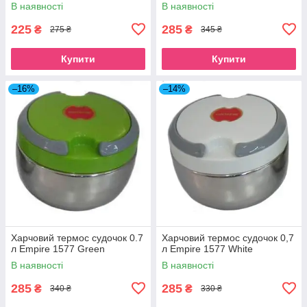
В наявності
В наявності
225
285
₴
₴
275 ₴
345 ₴
Купити
Купити
–16%
–14%
Харчовий термос судочок 0.7
Харчовий термос судочок 0,7
л Empire 1577 Green
л Empire 1577 White
В наявності
В наявності
285
285
₴
₴
340 ₴
330 ₴