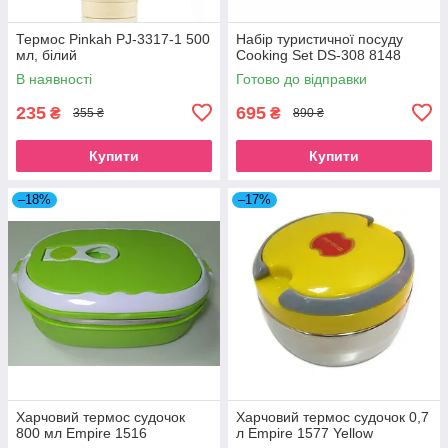
Термос Pinkah PJ-3317-1 500
Набір туристичної посуду
мл, білий
Cooking Set DS-308 8148
В наявності
Готово до відправки
235
695
₴
₴
355 ₴
890 ₴
Купити
Купити
–18%
–17%
Харчовий термос судочок
Харчовий термос судочок 0,7
800 мл Empire 1516
л Empire 1577 Yellow