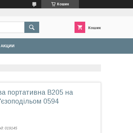
Кошик
Кошик
АКЦИИ
ва портативна B205 на
п'єзоподільом 0594
од:
019145