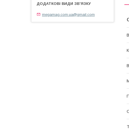
megamag.com.ua@gmail.com
В
К
В
М
П
Т