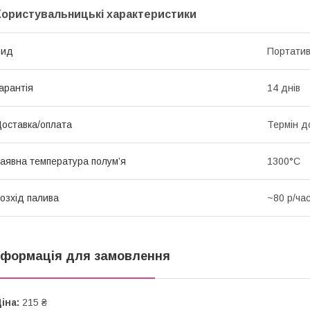
Користувальницькі характеристики
Вид
Портати
арантія
14 днів
оставка/оплата
Термін д
аявна температура полум’я
1300°C
озхід палива
~80 р/ча
нформація для замовлення
іна:
215 ₴