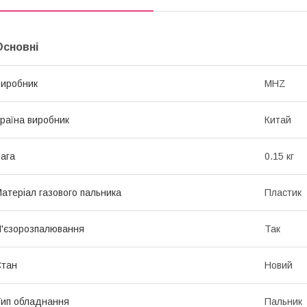
Основні
иробник
MHZ
раїна виробник
Китай
ага
0.15 кг
атеріал газового пальника
Пластик
'єзорозпалювання
Так
Стан
Новий
ип обладнання
Пальник