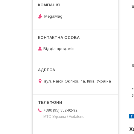
Х
MegaMag
Відділ продажів
вул. Раїси Окіпної, 4а, Київ, Україна
з
+380 (95) 852-92-92
МТС-Украина / Vodafone
Х