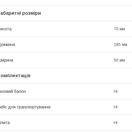
Габаритні розміри
исота
70 мм
Довжина
185 мм
Ширина
50 мм
Комплектація
азовий балон
Ні
ейс для транспортування
Ні
Плита
Ні