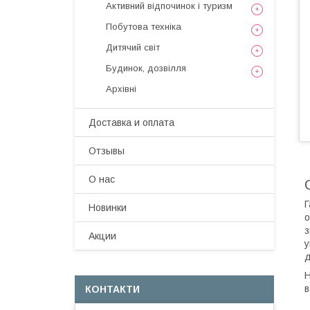
Активний відпочинок і туризм
Побутова техніка
Дитячий світ
Будинок, дозвілля
Архівні
Доставка и оплата
Отзывы
О нас
Г
Новинки
о
з
Акции
у
д
Н
в
КОНТАКТИ