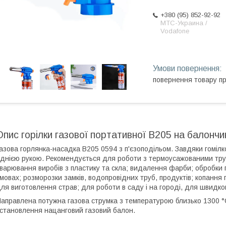
+380 (95) 852-92-92
МТС-Украина /
Vodafone
повернення товару п
Опис горілки газової портативної B205 на балончи
азова горлянка-насадка B205 0594 з п'єзоподільом. Завдяки гоміл
днією рукою. Рекомендується для роботи з термоусажованими тру
варювання виробів з пластику та скла; видалення фарби; обробки 
мовах; розморозки замків, водопровідних труб, продуктів; копання 
ля виготовлення страв; для роботи в саду і на городі, для швидког
аправлена потужна газова струмка з температурою близько 1300 °
становлення нацанговий газовий балон.