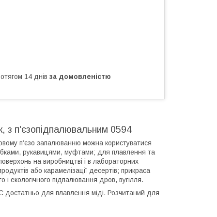
ротягом 14 днів
за домовленістю
к, з п'єзопідпалювальним 0594
ковому п’єзо запалюванню можна користуватися
бками, рукавицями, муфтами; для плавлення та
поверхонь на виробництві і в лабораторних
продуктів або карамелізації десертів; прикраса
о і екологічного підпалювання дров, вугілля.
C достатньо для плавлення міді. Розчитаний для