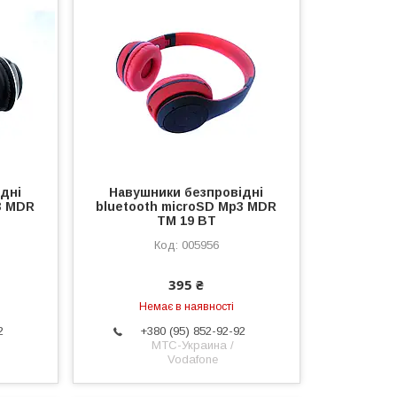
дні
Навушники безпровідні
3 MDR
bluetooth microSD Mp3 MDR
TM 19 BT
005956
395 ₴
Немає в наявності
2
+380 (95) 852-92-92
МТС-Украина /
Vodafone