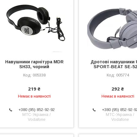
Навушники гарнітура MDR
Дротові навушники
SH33, чорний
SPORT-BEAT SE-52
005338
005774
219 ₴
292 ₴
Немає в наявності
Немає в наявності
+380 (95) 852-92-92
+380 (95) 852-92-9
МТС-Украина /
МТС-Украина /
Vodafone
Vodafone