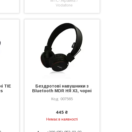
МТС-Украина /
Vodafone
і TIE
Бездротові навушники з
ss
Bluetooth MDR НЯ X3, чорні
007565
445 ₴
Немає в наявності