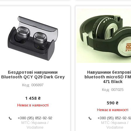
Бездротові навушники
Навушники безпрові
Bluetooth QCY Q29 Dark Grey
bluetooth microSD F
471 Black
006897
007025
1 458 ₴
590 ₴
Немає в наявності
Немає в наявності
+380 (95) 852-92-92
+380 (95) 852-92-9
МТС-Украина /
МТС-Украина /
Vodafone
Vodafone