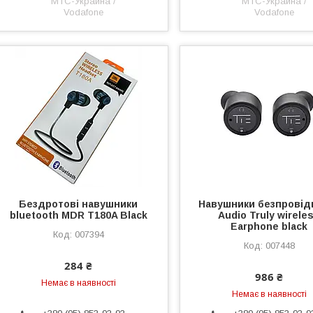
МТС-Украина /
МТС-Украина /
Vodafone
Vodafone
Бездротові навушники
Навушники безпровідн
bluetooth MDR T180A Black
Audio Truly wirele
Earphone black
007394
007448
284 ₴
986 ₴
Немає в наявності
Немає в наявності