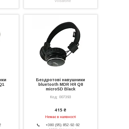
Vodafone
ики
Бездротові навушники
Q1
bluetooth MDR НЯ Q8
microSD Black
007393
415 ₴
Немає в наявності
2
+380 (95) 852-92-92