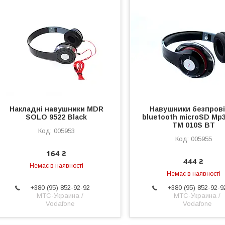
Накладні навушники MDR
Навушники безпрові
SOLO 9522 Black
bluetooth microSD Mp
TM 010S BT
005953
005955
164 ₴
444 ₴
Немає в наявності
Немає в наявності
+380 (95) 852-92-92
+380 (95) 852-92-9
МТС-Украина /
МТС-Украина /
Vodafone
Vodafone