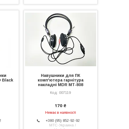
ики
Навушники для ПК
 Black
комп'ютера гарнітура
накладні MDR MT-808
007119
170 ₴
Немає в наявності
2
+380 (95) 852-92-92
МТС-Украина /