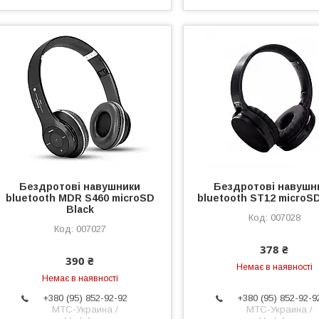
Бездротові навушники
Бездротові навушн
bluetooth MDR S460 microSD
bluetooth ST12 microSD
Black
007028
007027
378 ₴
390 ₴
Немає в наявності
Немає в наявності
+380 (95) 852-92-92
+380 (95) 852-92-9
МТС-Украина /
МТС-Украина /