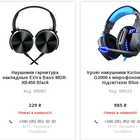
Наушники гарнитура
Ігрові навушники Kotio
накладные Extra Bass MDR-
G2000 з мікрофоном
XB450 Black
підсвіткою Blue
005957
006110
229 ₴
985 ₴
Немає в наявності
Немає в наявності
+380 (95) 852-92-92
+380 (95) 852-92-9
МТС-Украина /
МТС-Украина /
Vodafone
Vodafone