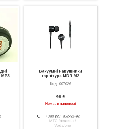
дні
Вакуумні навушники
M MP3
гарнітура MDR M2
007026
98 ₴
Немає в наявності
2
+380 (95) 852-92-92
МТС-Украина /
Vodafone