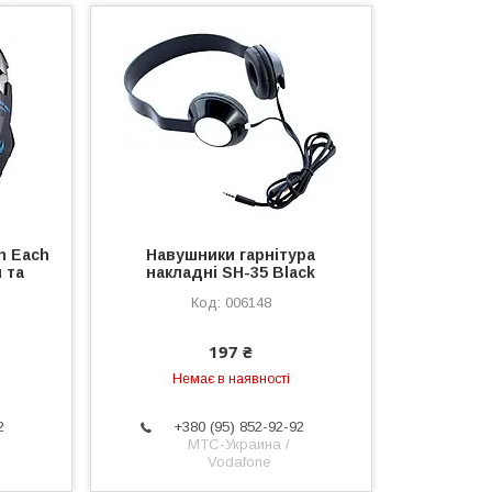
n Each
Навушники гарнітура
 та
накладні SH-35 Black
006148
197 ₴
Немає в наявності
2
+380 (95) 852-92-92
МТС-Украина /
Vodafone