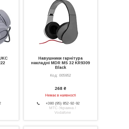
 UKC
Навушники гарнітура
22
накладні MDR MS 32 KR9309
Black
005952
268 ₴
Немає в наявності
2
+380 (95) 852-92-92
МТС-Украина /
Vodafone