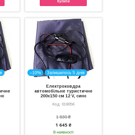
Купити
в
–10%
Залишилось 5 днів
Електроковдра
тичне
автомобільне туристичне
нє
200х150 см 12 V, синє
018056
1 830 ₴
1 645 ₴
В наявності