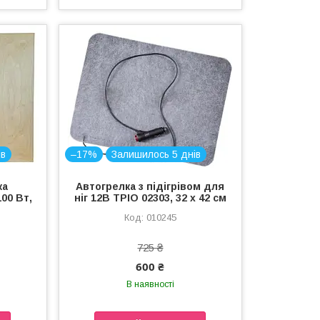
ів
–17%
Залишилось 5 днів
ка
Автогрелка з підігрівом для
00 Вт,
ніг 12В ТРІО 02303, 32 х 42 см
010245
725 ₴
600 ₴
В наявності