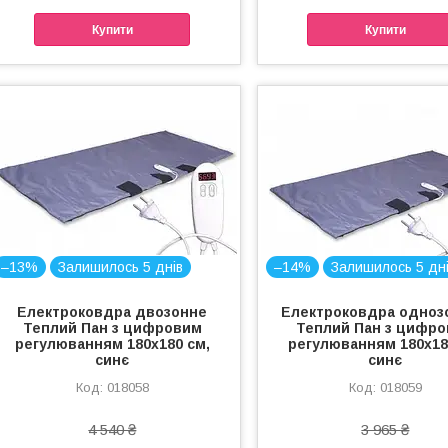
Купити
Купити
–13%
Залишилось 5 днів
–14%
Залишилось 5 дн
Електроковдра двозонне
Електроковдра одноз
Теплий Пан з цифровим
Теплий Пан з цифр
регулюванням 180x180 см,
регулюванням 180x18
синє
синє
018058
018059
4 540 ₴
3 965 ₴