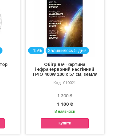
в
–15%
Залишилось 5 днів
тор
Обігрівач-картина
6
інфрачервоний настінний
ТРІО 400W 100 х 57 см, земля
010021
1 300 ₴
1 100 ₴
В наявності
Купити