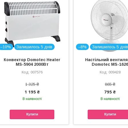
–10%
Залишилось 5 днів
–8%
Залишилось 5 дні
Конвектор Domotec Heater
Настільний вентиля
MS-5904 2000Вт
Domotec МЅ-162
007576
009428
1 325 ₴
865 ₴
1 195 ₴
795 ₴
В наявності
В наявності
Купити
Купити