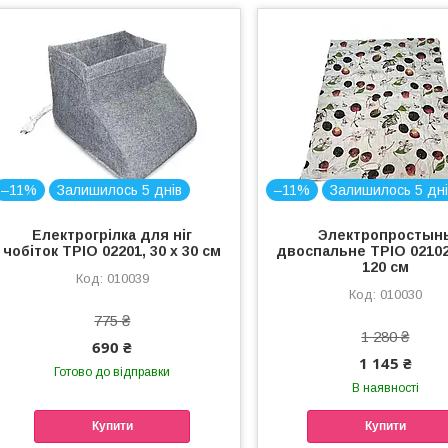
–11%
Залишилось 5 днів
–11%
Залишилось 5 дні
Електрогрілка для ніг
Электропростын
чобіток ТРІО 02201, 30 х 30 см
двоспальне ТРІО 02102,
120 см
010039
010030
775 ₴
1 280 ₴
690 ₴
1 145 ₴
Готово до відправки
В наявності
Купити
Купити