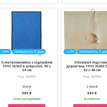
–14%
Залишилось 5 днів
–12%
Залишилось 5 дн
Електрокилимок з підігрівом
Обігрівач-підстав
ТРІО 01502 в ковроліні, 50 х
дерев'яна ТРІО 01603 1
34 см
62 х 49 см
010033
010036
690 ₴
1 080 ₴
595 ₴
945 ₴
Готово до відправки
В наявності