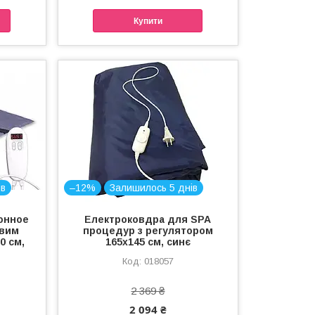
Купити
ів
–12%
Залишилось 5 днів
онное
Електроковдра для SPA
овим
процедур з регулятором
0 см,
165x145 см, синє
018057
2 369 ₴
2 094 ₴