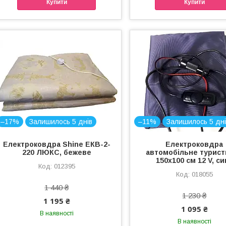
Купити
Купити
–17%
Залишилось 5 днів
–11%
Залишилось 5 дні
Електроковдра Shine ЕКВ-2-
Електроковдра
220 ЛЮКС, бежеве
автомобільне турис
150х100 см 12 V, си
012395
018055
1 440 ₴
1 230 ₴
1 195 ₴
1 095 ₴
В наявності
В наявності