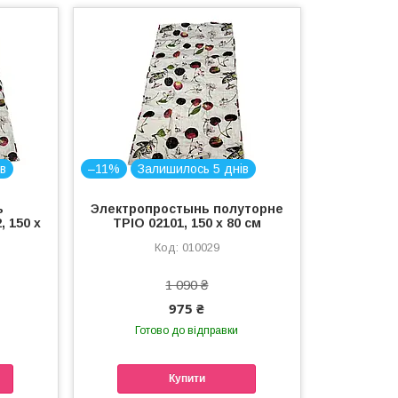
в
–11%
Залишилось 5 днів
ь
Электропростынь полуторне
 150 х
ТРІО 02101, 150 х 80 см
010029
1 090 ₴
975 ₴
Готово до відправки
Купити