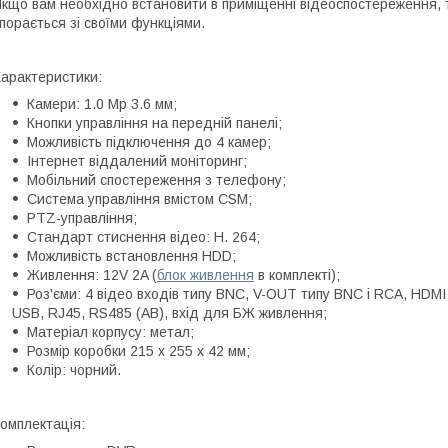
кщо вам необхідно встановити в приміщенні відеоспостереження,
порається зі своїми функціями.
арактеристики:
Камери: 1.0 Mp 3.6 мм;
Кнопки управління на передній панелі;
Можливість підключення до 4 камер;
Інтернет віддалений моніторинг;
Мобільний спостереження з телефону;
Система управління вмістом CSM;
PTZ-управління;
Стандарт стиснення відео: H. 264;
Можливість встановлення HDD;
Живлення: 12V 2A (
блок живлення
в комплекті);
Роз'єми: 4 відео входів типу BNC, V-OUT типу BNC і RCA, HDMI
USB, RJ45, RS485 (AB), вхід для БЖ живлення;
Матеріал корпусу: метал;
Розмір коробки 215 х 255 х 42 мм;
Колір: чорний.
омплектація: