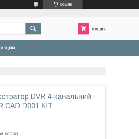
Кошик
Кошик
АКЦИИ
єстратор DVR 4-канальний і
R CAD D001 KIT
од:
009343