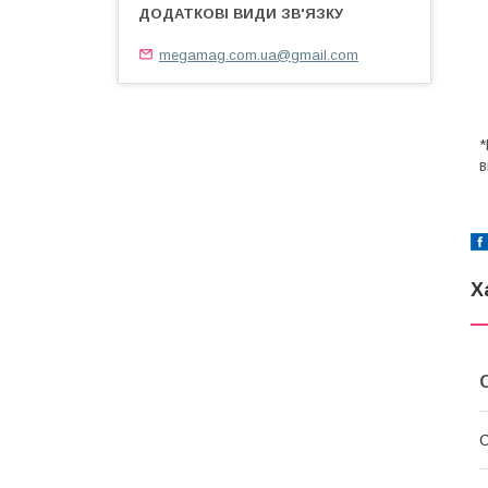
megamag.com.ua@gmail.com
*
в
Х