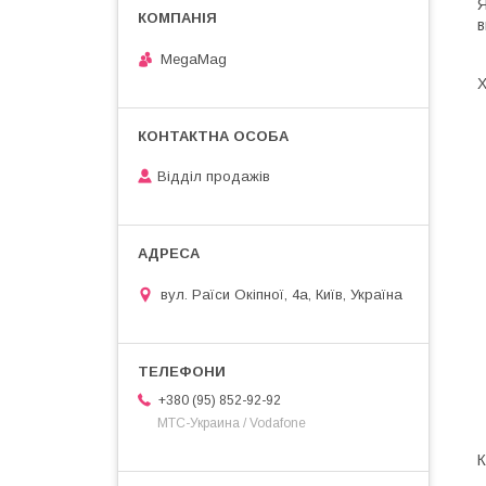
Я
в
MegaMag
Х
Відділ продажів
вул. Раїси Окіпної, 4а, Київ, Україна
+380 (95) 852-92-92
МТС-Украина / Vodafone
К