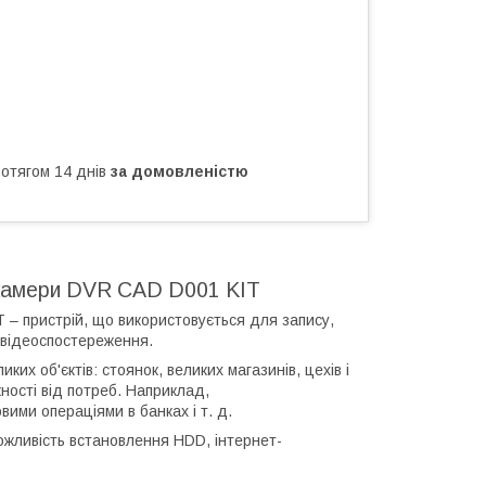
ротягом 14 днів
за домовленістю
 камери DVR CAD D001 KIT
 – пристрій, що використовується для запису,
р відеоспостереження.
х об'єктів: стоянок, великих магазинів, цехів і
ності від потреб. Наприклад,
ими операціями в банках і т. д.
ожливість встановлення HDD, інтернет-