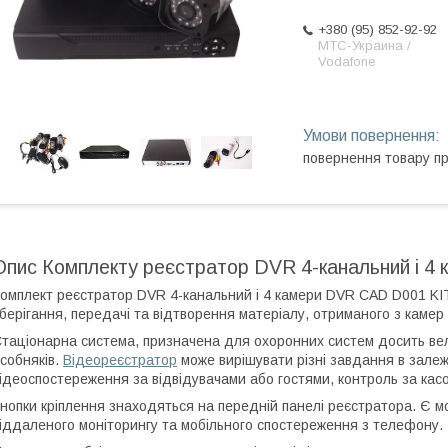
+380 (95) 852-92-92
МТС-Украина /
Vodafone
повернення товару п
Опис Комплекту реєстратор DVR 4-канальний і 4
омплект реєстратор DVR 4-канальний і 4 камери DVR CAD D001 KIT
берігання, передачі та відтворення матеріалу, отриманого з каме
таціонарна система, призначена для охоронних систем досить велики
собняків.
Відеореєстратор
може вирішувати різні завдання в залеж
ідеоспостереження за відвідувачами або гостями, контроль за касов
нопки кріплення знаходяться на передній панелі реєстратора. Є м
іддаленого моніторингу та мобільного спостереження з телефону.