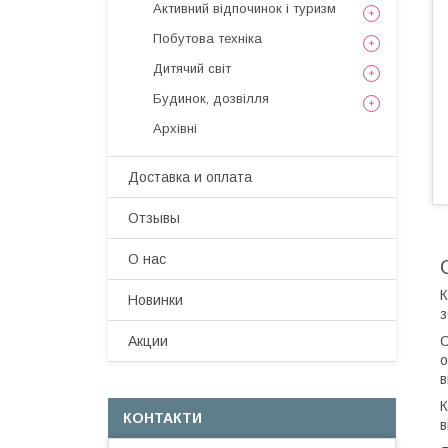
Активний відпочинок і туризм
Побутова техніка
Дитячий світ
Будинок, дозвілля
Архівні
Доставка и оплата
Отзывы
О нас
К
Новинки
з
С
Акции
о
в
К
КОНТАКТИ
в