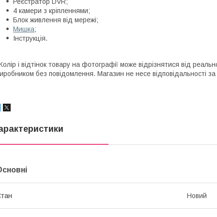
Реєстратор DVR;
4 камери з кріпленнями;
Блок живлення від мережі;
Мишка
;
Інструкція.
Колір і відтінок товару на фотографії може відрізнятися від реаль
иробником без повідомлення. Магазин не несе відповідальності за 
арактеристики
Основні
Стан
Новий