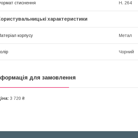
ормат стиснення
H. 264
Користувальницькі характеристики
атеріал корпусу
Метал
олір
Чорний
нформація для замовлення
іна:
3 720 ₴