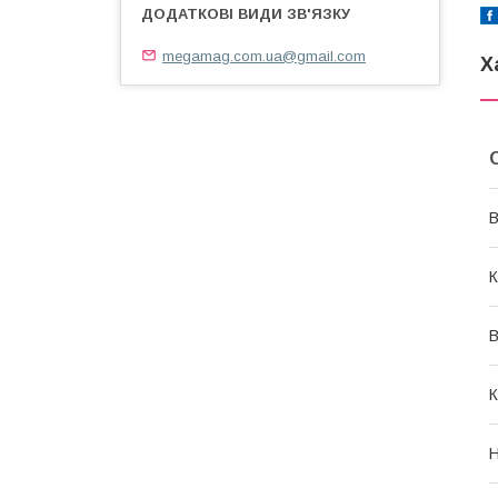
megamag.com.ua@gmail.com
Х
В
К
К
Н