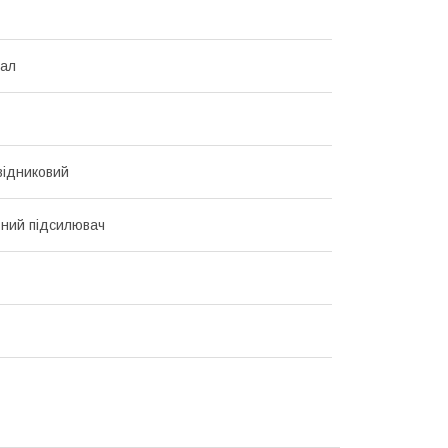
нал
відниковий
ьний підсилювач