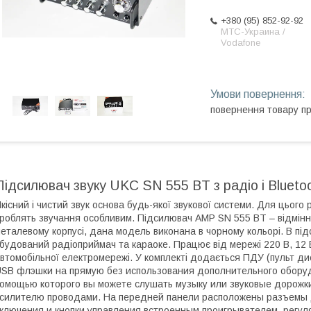
+380 (95) 852-92-92
МТС-Украина /
Vodafone
повернення товару п
Підсилювач звуку UKC SN 555 BT з радіо і Blueto
кісний і чистий звук основа будь-якої звукової системи. Для цього
роблять звучання особливим. Підсилювач AMP SN 555 BT – відмінне
еталевому корпусі, дана модель виконана в чорному кольорі. В під
будований радіоприймач та караоке. Працює від мережі 220 В, 12 В 
втомобільної електромережі. У комплекті додається ПДУ (пульт ди
SB флэшки на прямую без использования дополнительного оборудо
омощью которого вы можете слушать музыку или звуковые дорожк
силителю проводами. На передней панели расположены разъемы д
ключения и кнопки управления встроенным проигрывателем, регул