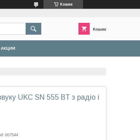
Кошик
Кошик
АКЦИИ
вуку UKC SN 555 BT з радіо і
од:
007544