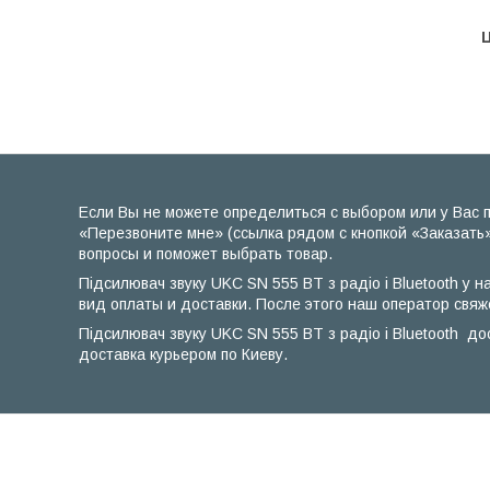
Ц
Если Вы не можете определиться с выбором или у Вас п
«Перезвоните мне» (ссылка рядом с кнопкой «Заказать»
вопросы и поможет выбрать товар.
Підсилювач звуку UKC SN 555 BT з радіо і Bluetooth у 
вид оплаты и доставки. После этого наш оператор свяж
Підсилювач звуку UKC SN 555 BT з радіо і Bluetooth д
доставка курьером по Киеву.