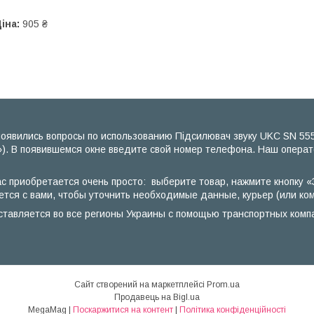
іна:
905 ₴
оявились вопросы по использованию Підсилювач звуку UKC SN 555 B
). В появившемся окне введите свой номер телефона. Наш операто
нас приобретается очень просто: выберите товар, нажмите кнопку 
ется с вами, чтобы уточнить необходимые данные, курьер (или ком
оставляется во все регионы Украины с помощью транспортных комп
Сайт створений на маркетплейсі
Prom.ua
Продавець на Bigl.ua
MegaMag |
Поскаржитися на контент
|
Політика конфіденційності