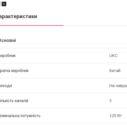
арактеристики
Основні
иробник
UKC
раїна виробник
Китай
Виходи
На навуш
ількість каналів
2
омінальна потужність
120 Вт