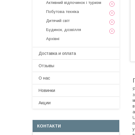
Активний відпочинок і туризм
Побутова техніка
Дитячий світ
Будинок, дозвілля
Архівні
Доставка и оплата
Отзывы
О нас
Я
Новинки
з
м
Акции
в
а
U
п
КОНТАКТИ
у
в