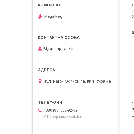
з
п
MegaMag
2
Відділ продажів
вул. Раїси Окіпної, 4а, Київ, Україна
*
м
+380 (95) 852-92-92
МТС-Украина / Vodafone
М