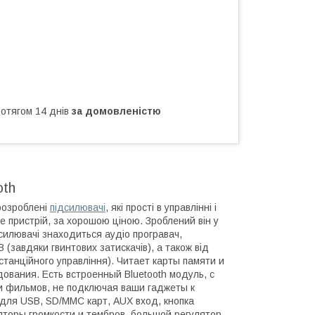
ротягом 14 днів
за домовленістю
oth
 розроблені
підсилювачі
, які прості в управлінні і
 пристрій, за хорошою ціною. Зроблений він у
силювачі знаходиться аудіо програвач,
(завдяки гвинтових затискачів), а також від
станційного управління). Читает карты памяти и
вания. Есть встроенный Bluetooth модуль, с
и фильмов, не подключая ваши гаджеты к
ля USB, SD/MMC карт, AUX вход, кнопка
яторы громкости и тембров, большой регулятор