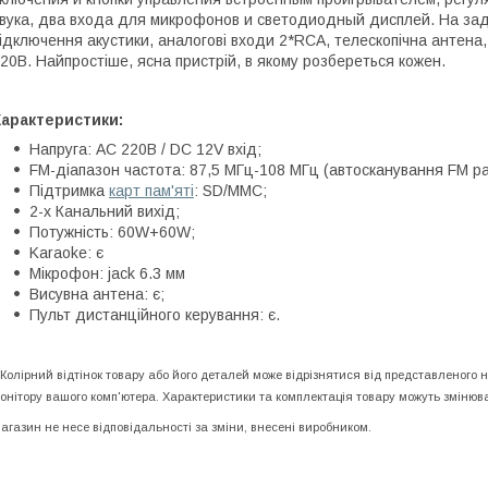
вука, два входа для микрофонов и светодиодный дисплей. На задн
ідключення акустики, аналогові входи 2*RCA, телескопічна антена
20В. Найпростіше, ясна пристрій, в якому розбереться кожен.
Характеристики:
Напруга: AC 220В / DC 12V вхід;
FM-діапазон частота: 87,5 МГц-108 МГц (автосканування FM ра
Підтримка
карт пам'яті
: SD/MMC;
2-х Канальний вихід;
Потужність: 60W+60W;
Karaoke: є
Мікрофон: jack 6.3 мм
Висувна антена: є;
Пульт дистанційного керування: є.
 Колірний відтінок товару або його деталей може відрізнятися від представленого 
онітору вашого комп'ютера. Характеристики та комплектація товару можуть зміню
агазин не несе відповідальності за зміни, внесені виробником.