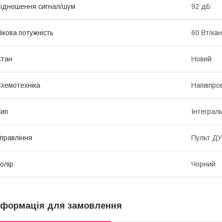
ідношення сигнал/шум
92 дБ
ікова потужність
60 Вт/ка
Стан
Новий
хемотехніка
Напівпро
ип
Інтеграл
правління
Пульт ДУ
олір
Чорний
нформація для замовлення