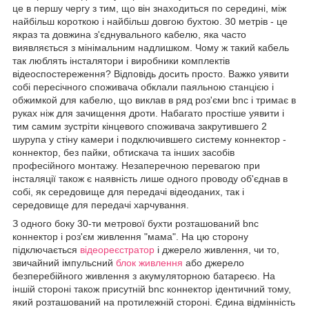
це в першу чергу з тим, що він знаходиться по середині, між
найбільш короткою і найбільш довгою бухтою. 30 метрів - це
якраз та довжина з'єднувального кабелю, яка часто
виявляється з мінімальним надлишком. Чому ж такий кабель
так люблять інсталятори і виробники комплектів
відеоспостереження? Відповідь досить просто. Важко уявити
собі пересічного споживача обклали паяльною станцією і
обжимкой для кабелю, що виклав в ряд роз'єми bnc і тримає в
руках ніж для зачищення дроти. Набагато простіше уявити і
тим самим зустріти кінцевого споживача закрутившего 2
шурупа у стіну камери і подключившего систему коннектор -
коннектор, без пайки, обтискача та інших засобів
професійного монтажу. Незаперечною перевагою при
інсталяції також є наявність лише одного проводу об'єднав в
собі, як середовище для передачі відеоданих, так і
середовище для передачі харчування.
З одного боку 30-ти метрової бухти розташований bnc
коннектор і роз'єм живлення "мама". На цю сторону
підключається
відеореєстратор
і джерело живлення, чи то,
звичайний імпульсний
блок живлення
або джерело
безперебійного живлення з акумуляторною батареєю. На
іншій стороні також присутній bnc коннектор ідентичний тому,
який розташований на протилежній стороні. Єдина відмінність