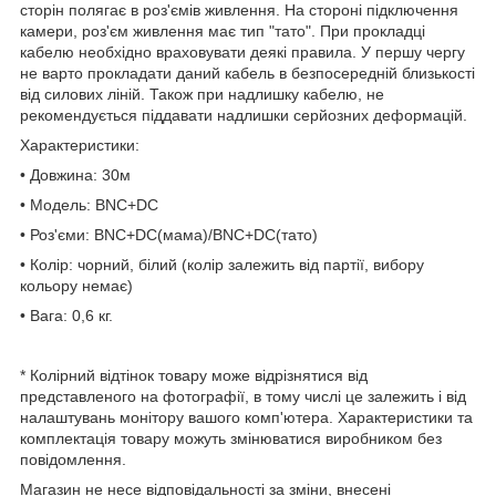
сторін полягає в роз'ємів живлення. На стороні підключення
камери, роз'єм живлення має тип "тато". При прокладці
кабелю необхідно враховувати деякі правила. У першу чергу
не варто прокладати даний кабель в безпосередній близькості
від силових ліній. Також при надлишку кабелю, не
рекомендується піддавати надлишки серйозних деформацій.
Характеристики:
• Довжина: 30м
• Модель: BNC+DC
• Роз'єми: BNC+DC(мама)/BNC+DC(тато)
• Колір: чорний, білий (колір залежить від партії, вибору
кольору немає)
• Вага: 0,6 кг.
* Колірний відтінок товару може відрізнятися від
представленого на фотографії, в тому числі це залежить і від
налаштувань монітору вашого комп'ютера. Характеристики та
комплектація товару можуть змінюватися виробником без
повідомлення.
Магазин не несе відповідальності за зміни, внесені