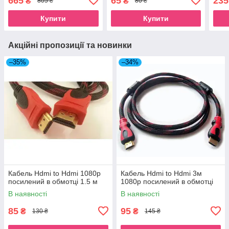
665
65
235
₴
₴
805 ₴
80 ₴
Купити
Купити
Акційні пропозиції та новинки
–35%
–34%
Кабель Hdmi to Hdmi 1080p
Кабель Hdmi to Hdmi 3м
посилений в обмотці 1.5 м
1080p посилений в обмотці
В наявності
В наявності
85
95
₴
₴
130 ₴
145 ₴