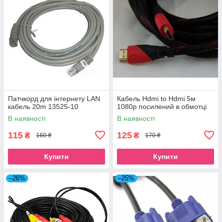
Патчкорд для інтернету LAN
Кабель Hdmi to Hdmi 5м
кабель 20m 13525-10
1080p посилений в обмотці
В наявності
В наявності
115
125
₴
₴
160 ₴
170 ₴
Купити
Купити
–26%
–25%