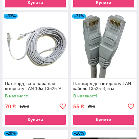
Купити
Купити
–33%
–31%
Патчкорд, вита пара для
Патчкорд для інтернету LAN
інтернету LAN 10м 13525-9
кабель 13525-8, 5 м
В наявності
В наявності
70
55
₴
₴
105 ₴
80 ₴
Купити
Купити
–28%
–26%