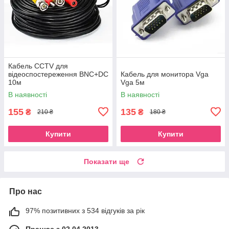
Кабель CCTV для
відеоспостереження BNC+DC
Кабель для монитора Vga
10м
Vga 5м
В наявності
В наявності
155
135
₴
₴
210 ₴
180 ₴
Купити
Купити
Показати ще
Про нас
97% позитивних з 534 відгуків за рік
Працює з 02.04.2013