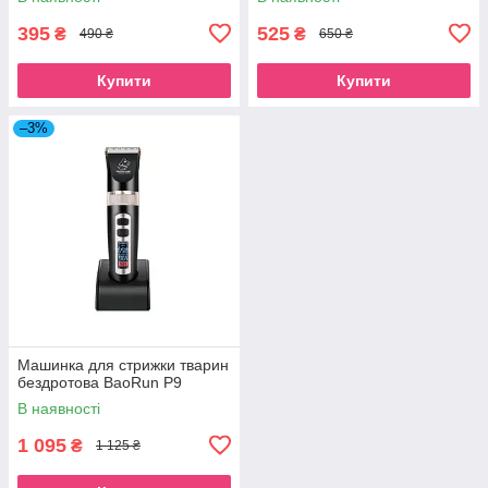
395
525
₴
₴
490 ₴
650 ₴
Купити
Купити
–3%
Машинка для стрижки тварин
бездротова BaoRun P9
В наявності
1 095
₴
1 125 ₴