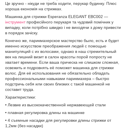
Це зручно - нікуди не треба ходити, перукар будинку. Плюс
хороша економія на стрижках.
Машинка для стрижки Esperanza ELEGANT EBC002 —
інструмент
професійного перукаря та чудовий помічник у
випадку, коли потрібно швидко і не виходячи з дому привести
в порядок зачіску.
Конечно же, парикмахерское мастерство было, есть и будет
именно искусством преображения людей с помощью
манипуляций с их волосами, однако в наш стремительный
век на лишний визит в салон красоты порой попросту не
хватает времени. Если ваша прическа не слишком сложная,
освежить и подровнять её поможет машинка для стрижки
волос. Для её использования не обязательно обладать
профессиональными навыками парикмахера – быстро
подстричь себя или своих близких с такой машинкой не
составит труда.
Характеристики:
• Лезвие из высококачественной нержавеющей стали
• плавная регулировка длины на машинке
• 4 съемные насадки для регулировки длины стрижки от
1,2мм (без насадки)