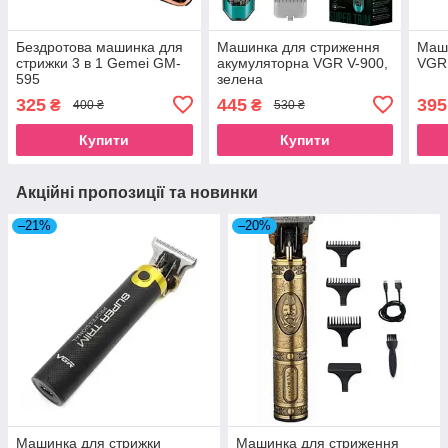
Бездротова машинка для
Машинка для стриження
Маш
стрижки 3 в 1 Gemei GM-
акумуляторна VGR V-900,
VGR 
595
зелена
325
445
395
₴
₴
400 ₴
530 ₴
Купити
Купити
Акційні пропозиції та новинки
–21%
–20%
Машинка для стрижки
Машинка для стриження