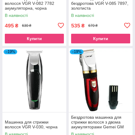
волосся VGR V-082 7782
бездротова VGR V-085 7897,
акумуляторна, чорна
золотиста
В наявності
В наявності
495
535
₴
₴
630 ₴
670 ₴
Купити
Купити
–19%
–19%
Бездротова машинка для
Машинка для стрижки
стрижки волосся з двома
волосся VGR V-030, чорна
акумуляторами Gemei GM
550
В наявності
В наявності