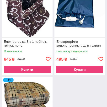
Електрогрілка 3 в 1 чобіток,
Електрогрілка
грілка, пояс
водонепроникна для тварин
В наявності
Готово до відправки
645
495
₴
₴
740 ₴
560 ₴
Купити
Купити
–11%