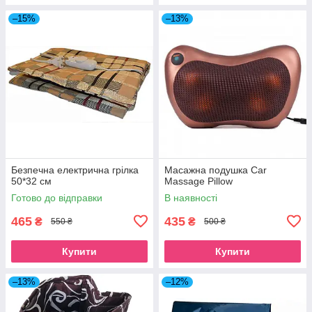
–15%
–13%
Безпечна електрична грілка
Масажна подушка Car
50*32 см
Massage Pillow
Готово до відправки
В наявності
465
435
₴
₴
550 ₴
500 ₴
Купити
Купити
–13%
–12%