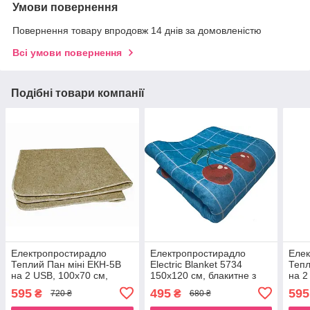
Умови повернення
Повернення товару впродовж 14 днів за домовленістю
Всі умови повернення
Подібні товари компанії
Електропростирадло
Електропростирадло
Елек
Теплий Пан міні ЕКН-5В
Electric Blanket 5734
Тепл
на 2 USB, 100х70 см,
150х120 см, блакитне з
на 2
бежеве
вишнями
595
495
595
₴
₴
720 ₴
680 ₴