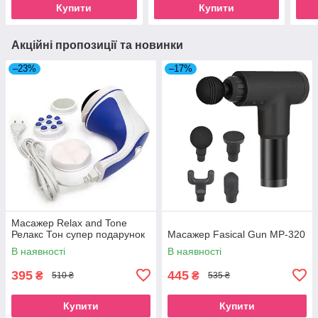
Купити
Купити
Акційні пропозиції та новинки
–23%
–17%
Масажер Relax and Tone
Релакс Тон супер подарунок
Масажер Fasical Gun MP-320
В наявності
В наявності
395
445
₴
₴
510 ₴
535 ₴
Купити
Купити