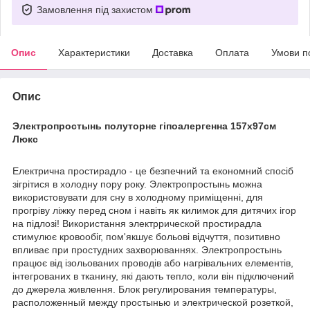
Замовлення під захистом
Опис
Характеристики
Доставка
Оплата
Умови п
Опис
Электропростынь полуторне гіпоалергенна 157х97см
Люкс
Електрична простирадло - це безпечний та економний спосіб
зігрітися в холодну пору року. Электропростынь можна
використовувати для сну в холодному приміщенні, для
прогріву ліжку перед сном і навіть як килимок для дитячих ігор
на підлозі! Використання электррической простирадла
стимулює кровообіг, пом'якшує больові відчуття, позитивно
впливає при простудних захворюваннях. Электропростынь
працює від ізольованих проводів або нагрівальних елементів,
інтегрованих в тканину, які дають тепло, коли він підключений
до джерела живлення. Блок регулирования температуры,
расположенный между простынью и электрической розеткой,