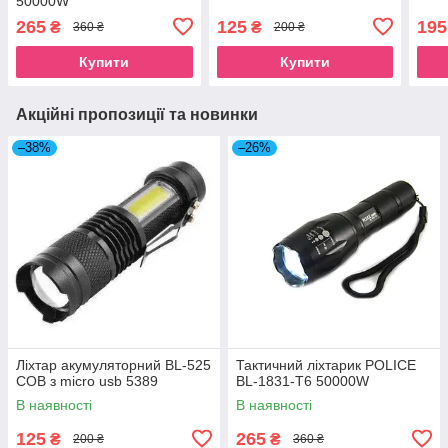
50000W
265
125
195
₴
₴
360 ₴
200 ₴
Купити
Купити
Акційні пропозиції та новинки
–38%
–26%
Ліхтар акумуляторний BL-525
Тактичний ліхтарик POLICE
COB з micro usb 5389
BL-1831-T6 50000W
В наявності
В наявності
125
265
₴
₴
200 ₴
360 ₴