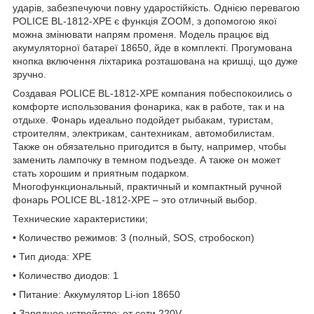
ударів, забезпечуючи повну ударостійкість. Однією перевагою
POLICE BL-1812-XPE є функція ZOOM, з допомогою якої
можна змінювати напрям променя. Модель працює від
акумуляторної батареї 18650, йде в комплекті. Прогумована
кнопка включення ліхтарика розташована на кришці, що дуже
зручно.
Создавая POLICE BL-1812-XPE компания побеспокоились о
комфорте использования фонарика, как в работе, так и на
отдыхе. Фонарь идеально подойдет рыбакам, туристам,
строителям, электрикам, сантехникам, автомобилистам.
Также он обязательно пригодится в быту, например, чтобы
заменить лампочку в темном подъезде. А также он может
стать хорошим и приятным подарком.
Многофункциональный, практичный и компактный ручной
фонарь POLICE BL-1812-XPE – это отличный выбор.
Технические характеристики;
• Количество режимов: 3 (полный, SOS, стробоскоп)
• Тип диода: XPE
• Количество диодов: 1
• Питание: Аккумулятор Li-ion 18650
• Зарядное устройство: от сети 220V