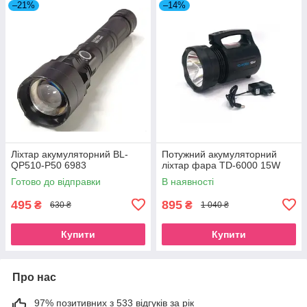
–21%
–14%
Ліхтар акумуляторний BL-
Потужний акумуляторний
QP510-P50 6983
ліхтар фара TD-6000 15W
Готово до відправки
В наявності
495
895
₴
₴
630 ₴
1 040 ₴
Купити
Купити
Про нас
97% позитивних з 533 відгуків за рік