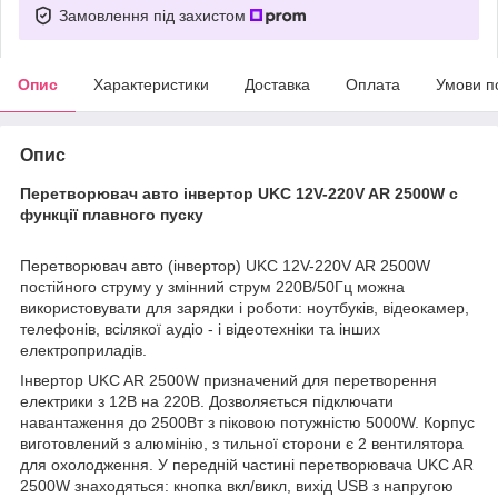
Замовлення під захистом
Опис
Характеристики
Доставка
Оплата
Умови п
Опис
Перетворювач авто інвертор UKC 12V-220V AR 2500W c
функції плавного пуску
Перетворювач авто (інвертор) UKC 12V-220V AR 2500W
постійного струму у змінний струм 220В/50Гц можна
використовувати для зарядки і роботи: ноутбуків, відеокамер,
телефонів, всілякої аудіо - і відеотехніки та інших
електроприладів.
Інвертор UKC AR 2500W призначений для перетворення
електрики з 12В на 220В. Дозволяється підключати
навантаження до 2500Вт з піковою потужністю 5000W. Корпус
виготовлений з алюмінію, з тильної сторони є 2 вентилятора
для охолодження. У передній частині перетворювача UKC AR
2500W знаходяться: кнопка вкл/викл, вихід USB з напругою