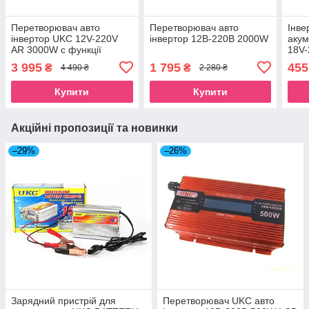
Перетворювач авто
Перетворювач авто
Інве
інвертор UKC 12V-220V
інвертор 12В-220В 2000W
акум
AR 3000W c функції
18V-
плавного пуску
3 995
1 795
455
₴
₴
4 490 ₴
2 280 ₴
Купити
Купити
Акційні пропозиції та новинки
–29%
–26%
Зарядний пристрій для
Перетворювач UKC авто