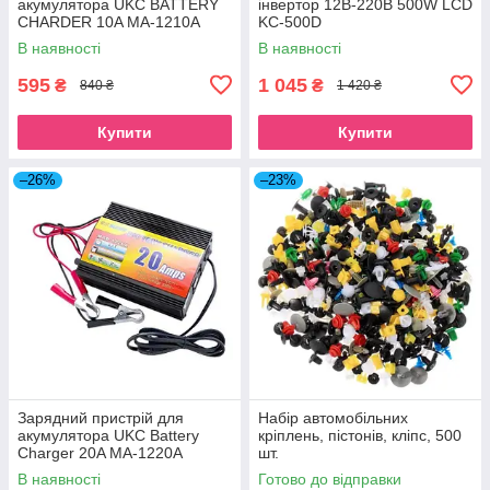
акумулятора UKC BATTERY
інвертор 12В-220В 500W LCD
CHARDER 10A MA-1210A
KC-500D
1888
В наявності
В наявності
595
1 045
₴
₴
840 ₴
1 420 ₴
Купити
Купити
–26%
–23%
Зарядний пристрій для
Набір автомобільних
акумулятора UKC Battery
кріплень, пістонів, кліпс, 500
Charger 20A MA-1220A
шт.
В наявності
Готово до відправки