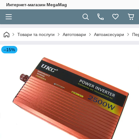
Интернет-магазин MegaMag
Товари та послуги
Автотовари
Автоаксесуари
Пер
–15%