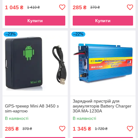
1 045
285
₴
₴
1 410 ₴
370 ₴
Купити
Купити
–23%
–22%
Зарядний пристрій для
GPS-трекер Mini A8 3450 з
акумуляторів Battery Charger
sim-картою
30A MA-1230A
В наявності
В наявності
285
1 345
₴
₴
370 ₴
1 720 ₴