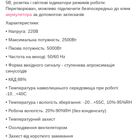
5В, розетка і світлові індикатори режимів роботи.
Перетворювач, можливо підключити безпосередньо до клем
акумулятора
за допомогою затискачів.
Характеристики:
• Напруга: 220В
• Максимальна потужність: 2500Вт
• Пікова потужність: 5000Вт
• Частота на виході: 50/60 Hz
• Форма вихідного сигналу - ступенева апроксимація
синусоїдів
• ККД 88%
• Температура навколишнього середовища при роботі:
-10...+40С
• Температура і вологість зберігання: -20...+55С, 10%-95%RH
• Робоча вологість: 20%-90%RH (без конденсату)
• Температурний захист
• Охолодження вентилятором
• Захист від короткого замикання