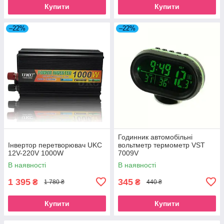
Купити
Купити
–22%
–22%
Годинник автомобільні
Інвертор перетворювач UKC
вольтметр термометр VST
12V-220V 1000W
7009V
В наявності
В наявності
1 395
345
₴
₴
1 780 ₴
440 ₴
Купити
Купити