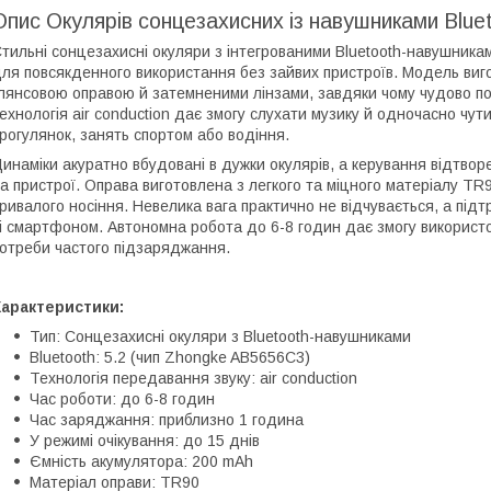
Опис Окулярів сонцезахисних із навушниками Blu
тильні сонцезахисні окуляри з інтегрованими Bluetooth-навушник
ля повсякденного використання без зайвих пристроїв. Модель виг
лянсовою оправою й затемненими лінзами, завдяки чому чудово п
ехнологія air conduction дає змогу слухати музику й одночасно чут
рогулянок, занять спортом або водіння.
инаміки акуратно вбудовані в дужки окулярів, а керування відтво
а пристрої. Оправа виготовлена з легкого та міцного матеріалу TR
ривалого носіння. Невелика вага практично не відчувається, а підт
і смартфоном. Автономна робота до 6-8 годин дає змогу використ
отреби частого підзаряджання.
Характеристики:
Тип: Сонцезахисні окуляри з Bluetooth-навушниками
Bluetooth: 5.2 (чип Zhongke AB5656C3)
Технологія передавання звуку: air conduction
Час роботи: до 6-8 годин
Час заряджання: приблизно 1 година
У режимі очікування: до 15 днів
Ємність акумулятора: 200 mAh
Матеріал оправи: TR90