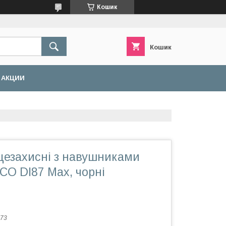
Кошик
Кошик
АКЦИИ
цезахисні з навушниками
CO DI87 Max, чорні
73