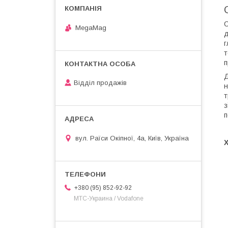
С
MegaMag
д
г
т
п
Д
Відділ продажів
н
т
з
п
вул. Раїси Окіпної, 4а, Київ, Україна
+380 (95) 852-92-92
МТС-Украина / Vodafone