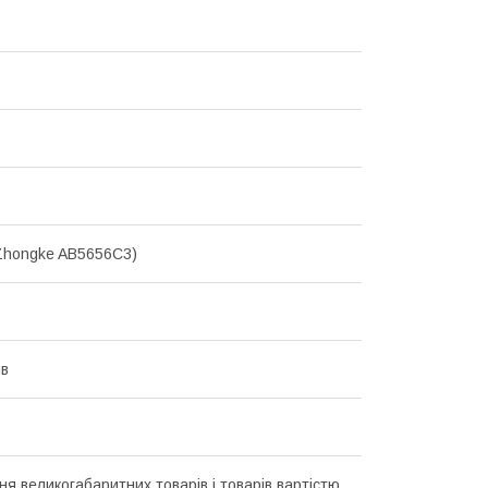
 Zhongke AB5656C3)
ів
ня великогабаритних товарів і товарів вартістю