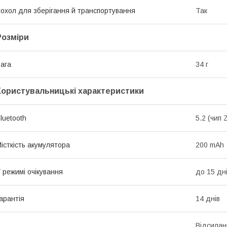
охол для зберігання й транспортування
Так
Розміри
ага
34 г
Користувальницькі характеристики
luetooth
5.2 (чип
істкість акумулятора
200 mAh
 режимі очікування
до 15 дн
арантія
14 днів
Відсилан