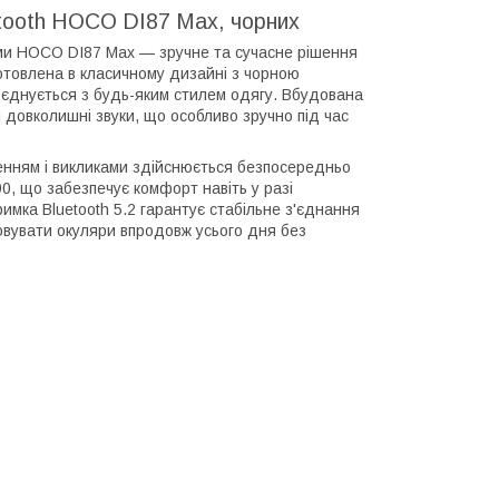
etooth HOCO DI87 Max, чорних
ами HOCO DI87 Max — зручне та сучасне рішення
отовлена в класичному дизайні з чорною
оєднується з будь-яким стилем одягу. Вбудована
и довколишні звуки, що особливо зручно під час
ренням і викликами здійснюється безпосередньо
90, що забезпечує комфорт навіть у разі
римка Bluetooth 5.2 гарантує стабільне з'єднання
овувати окуляри впродовж усього дня без