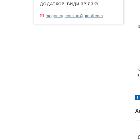
megamag.com.ua@gmail.com
К
в
Х