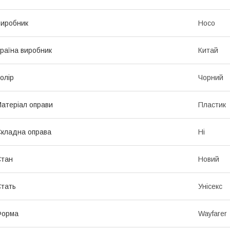
иробник
Hoco
раїна виробник
Китай
олір
Чорний
атеріал оправи
Пластик
кладна оправа
Ні
Стан
Новий
тать
Унісекс
Форма
Wayfarer