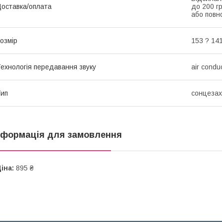
оставка/оплата
до 200 г
або повно
озмір
153 ? 141
ехнологія передавання звуку
air condu
ип
сонцезах
нформація для замовлення
іна:
895 ₴