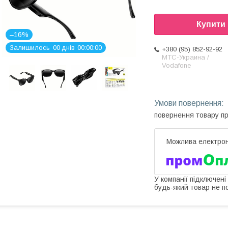
Купити
–16%
Залишилось
0
0
днів
0
0
0
0
0
0
+380 (95) 852-92-92
МТС-Украина /
Vodafone
повернення товару п
У компанії підключені
будь-який товар не п