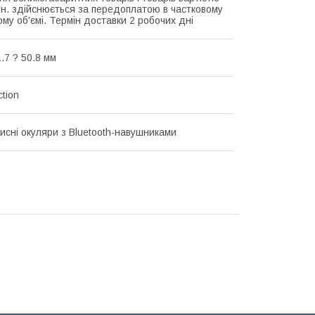
рн. здійснюється за передоплатою в частковому
му об'ємі. Термін доставки 2 робочих дні
.7 ? 50.8 мм
ction
исні окуляри з Bluetooth-навушниками