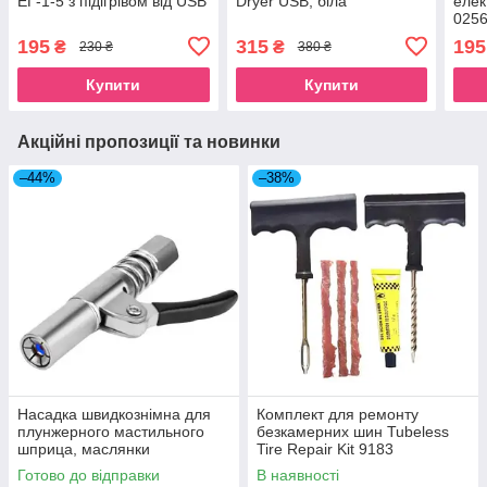
ЕГ-1-5 з підігрівом від USB
Dryer USB, біла
елек
0256
195
315
195
₴
₴
230 ₴
380 ₴
Купити
Купити
Акційні пропозиції та новинки
–44%
–38%
Насадка швидкознімна для
Комплект для ремонту
плунжерного мастильного
безкамерних шин Tubeless
шприца, маслянки
Tire Repair Kit 9183
Готово до відправки
В наявності