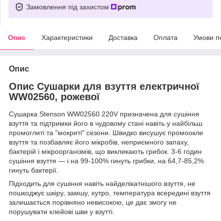
Замовлення під захистом
Опис
Характеристики
Доставка
Оплата
Умови п
Опис
Опис Сушарки для взуття електричної
WW02560, рожевої
Сушарка Stenson WW02560 220V призначена для сушіння
взуття та підтримки його в чудовому стані навіть у найбільш
промоглиті та "мокриті" сезони. Швидко висушує промоокле
взуття та позбавляє його мікробів, неприємного запаху,
бактерій і мікроорганізмів, що викликають грибок. 3-6 годин
сушіння взуття — і на 99-100% гинуть грибки, на 64,7-85,2%
гинуть бактерії.
Підходить для сушіння навіть найделікатнішого взуття, не
пошкоджує шкіру, замшу, хутро, температура всередині взуття
залишається порівняно невисокою, це дає змогу не
порушувати клейові шви у взутті.