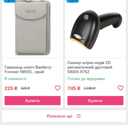
–30%
–28%
Сканер штрих-кодів 2D
Гаманець-клатч Baellerry
автоматичний дротовий
Forever N8591, сірий
5800S 8752
В наявності
Готово до відправки
225
745
₴
₴
320 ₴
1 030 ₴
Купити
Купити
Показати ще