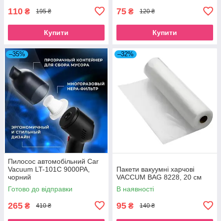
110
75
₴
₴
195 ₴
120 ₴
Купити
Купити
–35%
–32%
Пилосос автомобільний Car
Vacuum LT-101C 9000PA,
Пакети вакуумні харчові
чорний
VACCUM BAG 8228, 20 см
Готово до відправки
В наявності
265
95
₴
₴
410 ₴
140 ₴