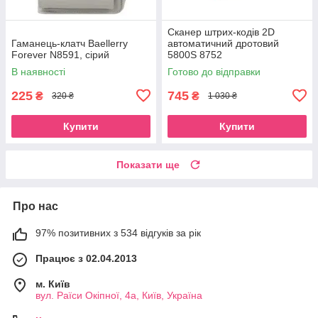
Сканер штрих-кодів 2D
Гаманець-клатч Baellerry
автоматичний дротовий
Forever N8591, сірий
5800S 8752
В наявності
Готово до відправки
225
745
₴
₴
320 ₴
1 030 ₴
Купити
Купити
Показати ще
Про нас
97% позитивних з 534 відгуків за рік
Працює з 02.04.2013
м. Київ
вул. Раїси Окіпної, 4а, Київ, Україна