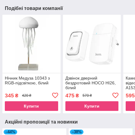
Подібні товари компанії
Нічник Медуза 10343 з
Дзвінок дверний
Кам
RGB-підсвіткою, білий
бездротовий HOCO HI26,
віде
білий
A153
345
475
595
₴
₴
420 ₴
570 ₴
Купити
Купити
Акційні пропозиції та новинки
–44%
–38%