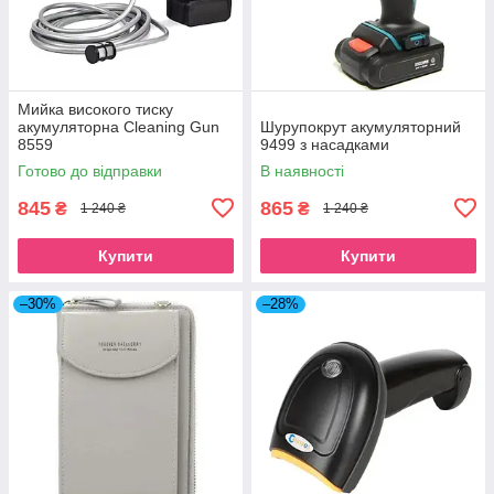
Мийка високого тиску
акумуляторна Cleaning Gun
Шурупокрут акумуляторний
8559
9499 з насадками
Готово до відправки
В наявності
845
865
₴
₴
1 240 ₴
1 240 ₴
Купити
Купити
–30%
–28%