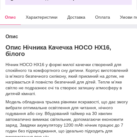
Опис
Характеристики
Доставка
Оплата
Умови п
Опис
Опис Нічника Качечка HOCO HX16,
білого
Нічник HOCO HX16 у формі милої качечки створений для
спокійного та комфортного сну дитини. Корпус виготовлений
із м'якого безпечного силікону, який приємний на дотик, не
нагрівається й повністю безпечний для дітей. Тепле м'яке
світло не подразнює очі та створює затишну атмосферу в
дитячій кімнаті.
Модель обладнана трьома рівнями яскравості, що дає змогу
вибрати оптимальне освітлення для читання, нічного
годування або сну. Вбудований таймер на 30 хвилин
автоматично вимикає світильник, допомагаючи економити
заряд. Завдяки акумулятору 1200 mAh нічник працює до 7
годин без підзаряджання, що ідеально підходить для
використання всю ніч.