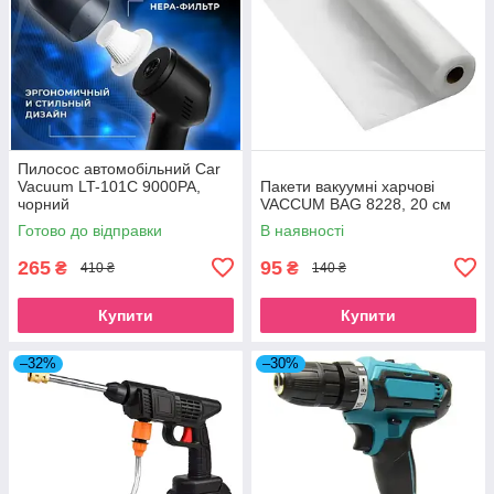
Пилосос автомобільний Car
Vacuum LT-101C 9000PA,
Пакети вакуумні харчові
чорний
VACCUM BAG 8228, 20 см
Готово до відправки
В наявності
265
95
₴
₴
410 ₴
140 ₴
Купити
Купити
–32%
–30%