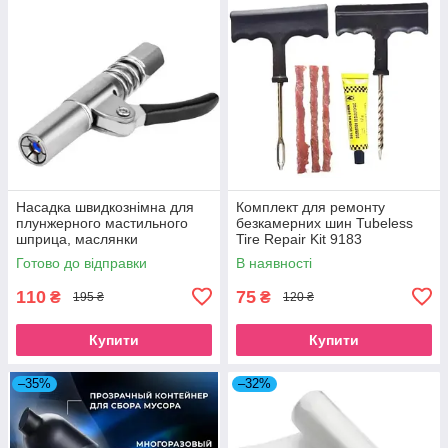
Насадка швидкознімна для
Комплект для ремонту
плунжерного мастильного
безкамерних шин Tubeless
шприца, маслянки
Tire Repair Kit 9183
Готово до відправки
В наявності
110
75
₴
₴
195 ₴
120 ₴
Купити
Купити
–35%
–32%