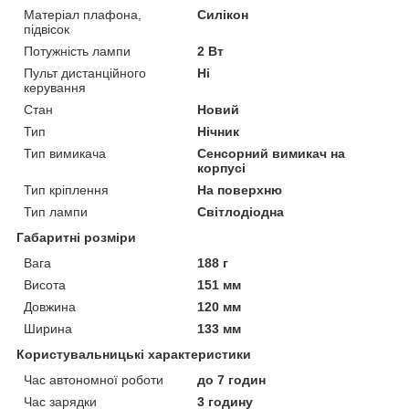
Матеріал плафона,
Силікон
підвісок
Потужність лампи
2 Вт
Пульт дистанційного
Ні
керування
Стан
Новий
Тип
Нічник
Тип вимикача
Сенсорний вимикач на
корпусі
Тип кріплення
На поверхню
Тип лампи
Світлодіодна
Габаритні розміри
Вага
188 г
Висота
151 мм
Довжина
120 мм
Ширина
133 мм
Користувальницькі характеристики
Час автономної роботи
до 7 годин
Час зарядки
3 годину