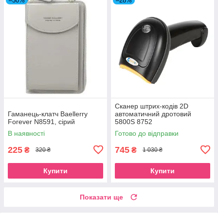
–30%
–28%
Сканер штрих-кодів 2D
Гаманець-клатч Baellerry
автоматичний дротовий
Forever N8591, сірий
5800S 8752
В наявності
Готово до відправки
225
745
₴
₴
320 ₴
1 030 ₴
Купити
Купити
Показати ще