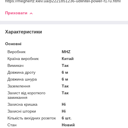
https://meghertz.kiev.ua/p2221851236-udlinitel-power-f17u.html
Приховати
Характеристики
Основні
Виробник
MHZ
Країна виробник
Китай
Вимикач
Так
Довжина дроту
6 м
Довжина шнура
6 м
Заземлення
Так
Захист від короткого
Так
замикання
Захисна кришка
Ні
Захисні шторки
Ні
Кількість вихідних розеток
6 шт.
Стан
Новий