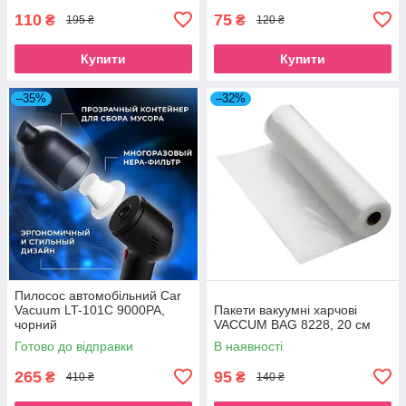
110
75
₴
₴
195 ₴
120 ₴
Купити
Купити
–35%
–32%
Пилосос автомобільний Car
Vacuum LT-101C 9000PA,
Пакети вакуумні харчові
чорний
VACCUM BAG 8228, 20 см
Готово до відправки
В наявності
265
95
₴
₴
410 ₴
140 ₴