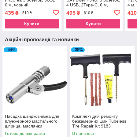
6 м, чорний
4 USB, 2Type-C, 6 м,
4 м,
чорний
435
495
410
₴
₴
510 ₴
610 ₴
Купити
Купити
Акційні пропозиції та новинки
–44%
–38%
Насадка швидкознімна для
Комплект для ремонту
плунжерного мастильного
безкамерних шин Tubeless
шприца, маслянки
Tire Repair Kit 9183
Готово до відправки
В наявності