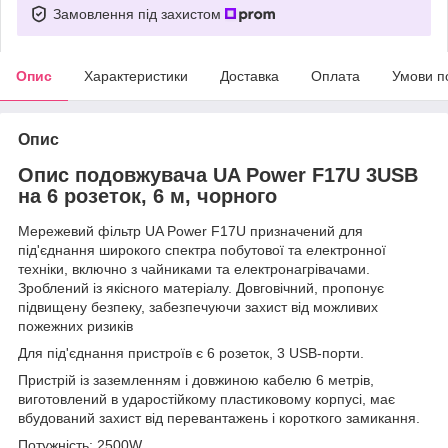
Замовлення під захистом
Опис
Характеристики
Доставка
Оплата
Умови п
Опис
Опис подовжувача UA Power F17U 3USB
на 6 розеток, 6 м, чорного
Мережевий фільтр UA Power F17U призначений для
під'єднання широкого спектра побутової та електронної
техніки, включно з чайниками та електронагрівачами.
Зроблений із якісного матеріалу. Довговічний, пропонує
підвищену безпеку, забезпечуючи захист від можливих
пожежних ризиків
Для під'єднання пристроїв є 6 розеток, 3 USB-порти.
Пристрій із заземленням і довжиною кабелю 6 метрів,
виготовлений в ударостійкому пластиковому корпусі, має
вбудований захист від перевантажень і короткого замикання.
Потужність: 2500W.