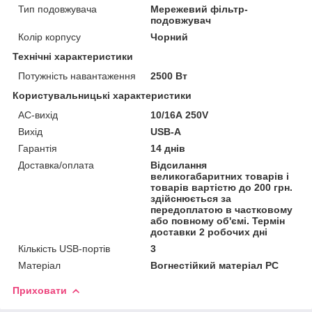
Тип подовжувача
Мережевий фільтр-
подовжувач
Колір корпусу
Чорний
Технічні характеристики
Потужність навантаження
2500 Вт
Користувальницькі характеристики
AC-вихід
10/16А 250V
Вихід
USB-A
Гарантія
14 днів
Доставка/оплата
Відсилання
великогабаритних товарів і
товарів вартістю до 200 грн.
здійснюється за
передоплатою в частковому
або повному об'ємі. Термін
доставки 2 робочих дні
Кількість USB-портів
3
Матеріал
Вогнестійкий матеріал PC
Приховати