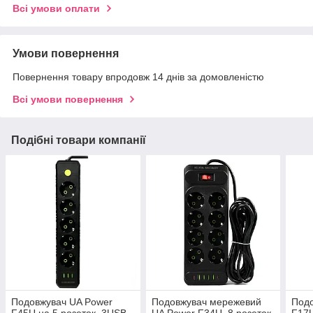
Всі умови оплати
Умови повернення
Повернення товару впродовж 14 днів за домовленістю
Всі умови повернення
Подібні товари компанії
Подовжувач UA Power
Подовжувач мережевий
Подо
F45U на 5 розеток, 3USB,
UA Power F34U, 8 розеток,
F17U