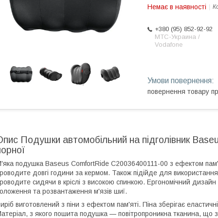
Немає в наявності
К
+380 (95) 852-92-92
МТС-Украина /
Vodafone
повернення товару п
Опис Подушки автомобільний на підголівник Base
чорної
'яка подушка Baseus ComfortRide C20036400111-00 з ефектом пам'я
роводите довгі години за кермом. Також підійде для використання
роводите сидячи в кріслі з високою спинкою. Ергономічний дизай
оложення та розвантаження м'язів шиї.
иріб виготовлений з піни з ефектом пам'яті. Піна зберігає еластичні
атеріал, з якого пошита подушка — повітропроникна тканина, що з