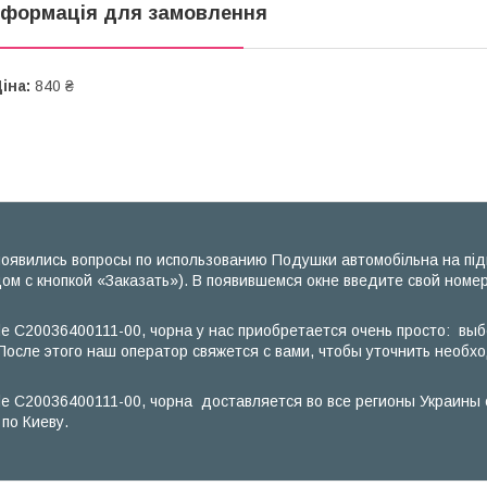
нформація для замовлення
іна:
840 ₴
оявились вопросы по использованию Подушки автомобільна на підг
ом с кнопкой «Заказать»). В появившемся окне введите свой номе
de C20036400111-00, чорна у нас приобретается очень просто: выб
После этого наш оператор свяжется с вами, чтобы уточнить необх
ide C20036400111-00, чорна доставляется во все регионы Украин
по Киеву.