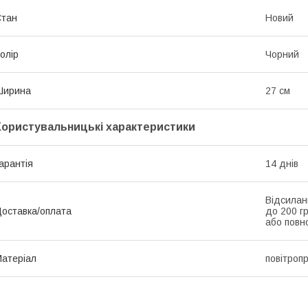
Стан
Новий
олір
Чорний
Ширина
27 см
Користувальницькі характеристики
арантія
14 днів
Відсилан
оставка/оплата
до 200 г
або повно
атеріал
повітропр