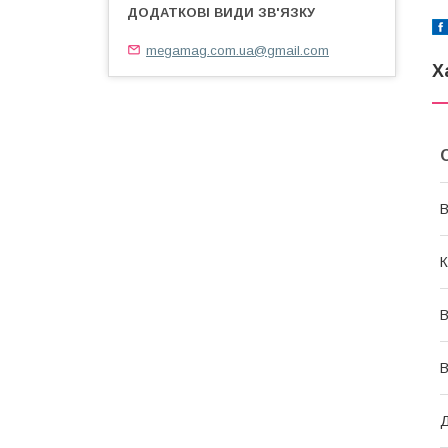
megamag.com.ua@gmail.com
Х
В
К
В
В