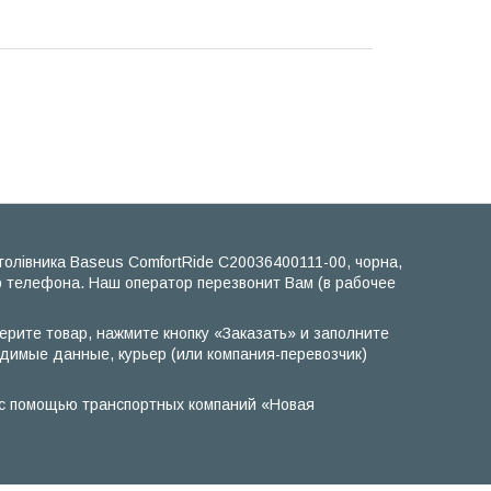
олівника Baseus ComfortRide C20036400111-00, чорна,
р телефона. Наш оператор перезвонит Вам (в рабочее
ерите товар, нажмите кнопку «Заказать» и заполните
одимые данные, курьер (или компания-перевозчик)
ы с помощью транспортных компаний «Новая