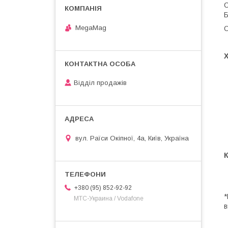
С
Б
MegaMag
О
Відділ продажів
вул. Раїси Окіпної, 4а, Київ, Україна
+380 (95) 852-92-92
*
МТС-Украина / Vodafone
в