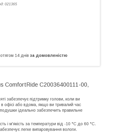
од:
021365
ротягом 14 днів
за домовленістю
us ComfortRide C20036400111-00,
ті забезпечує підтримку голови, коли ви
 в офісі або вдома, якщо ви тривалий час
н подушки ідеально забезпечить правильне
сть і м'якість за температури від -10 °C до 60 °C.
абезпечує легке випаровування вологи.