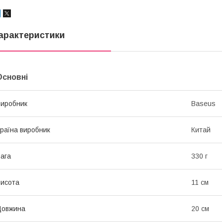
арактеристики
Основні
иробник
Baseus
раїна виробник
Китай
ага
330 г
исота
11 см
Довжина
20 см