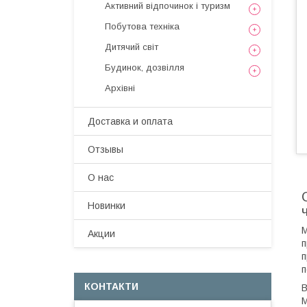
Активний відпочинок і туризм
Побутова техніка
Дитячий світ
Будинок, дозвілля
Архівні
Доставка и оплата
Отзывы
О нас
Новинки
М
Акции
п
п
п
КОНТАКТИ
В
М