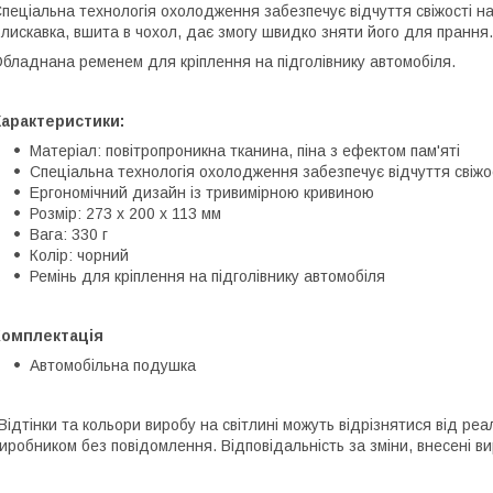
пеціальна технологія охолодження забезпечує відчуття свіжості н
лискавка, вшита в чохол, дає змогу швидко зняти його для прання.
бладнана ременем для кріплення на підголівнику автомобіля.
Характеристики:
Матеріал: повітропроникна тканина, піна з ефектом пам'яті
Спеціальна технологія охолодження забезпечує відчуття свіжо
Ергономічний дизайн із тривимірною кривиною
Розмір: 273 х 200 х 113 мм
Вага: 330 г
Колір: чорний
Ремінь для кріплення на підголівнику автомобіля
Комплектація
Автомобільна подушка
Відтінки та кольори виробу на світлині можуть відрізнятися від р
иробником без повідомлення. Відповідальність за зміни, внесені в