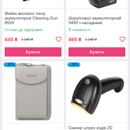
Мийка високого тиску
акумуляторна Cleaning Gun
Шурупокрут акумуляторний
8559
9499 з насадками
Готово до відправки
В наявності
845
865
₴
₴
1 240 ₴
1 240 ₴
Купити
Купити
–30%
–28%
Сканер штрих-кодів 2D