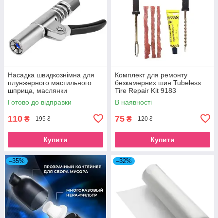
Насадка швидкознімна для
Комплект для ремонту
плунжерного мастильного
безкамерних шин Tubeless
шприца, маслянки
Tire Repair Kit 9183
Готово до відправки
В наявності
110
75
₴
₴
195 ₴
120 ₴
Купити
Купити
–35%
–32%