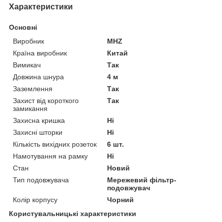
Характеристики
Основні
Виробник
MHZ
Країна виробник
Китай
Вимикач
Так
Довжина шнура
4 м
Заземлення
Так
Захист від короткого
Так
замикання
Захисна кришка
Ні
Захисні шторки
Ні
Кількість вихідних розеток
6 шт.
Намотування на рамку
Ні
Стан
Новий
Тип подовжувача
Мережевий фільтр-
подовжувач
Колір корпусу
Чорний
Користувальницькі характеристики