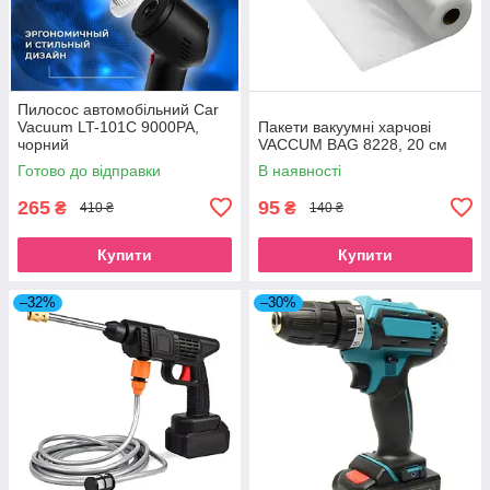
Пилосос автомобільний Car
Vacuum LT-101C 9000PA,
Пакети вакуумні харчові
чорний
VACCUM BAG 8228, 20 см
Готово до відправки
В наявності
265
95
₴
₴
410 ₴
140 ₴
Купити
Купити
–32%
–30%