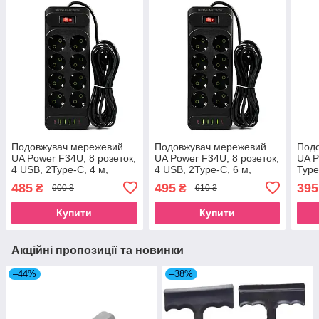
Подовжувач мережевий
Подовжувач мережевий
Под
UA Power F34U, 8 розеток,
UA Power F34U, 8 розеток,
UA P
4 USB, 2Type-C, 4 м,
4 USB, 2Type-C, 6 м,
Type
чорний
чорний
чор
485
495
395
₴
₴
600 ₴
610 ₴
Купити
Купити
Акційні пропозиції та новинки
–44%
–38%