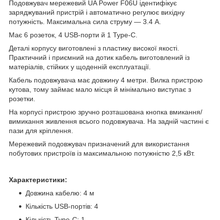
Подовжувач мережевий UA Power F06U ідентифікує
заряджуваний пристрій і автоматично регулює вихідну
потужність. Максимальна сила струму — 3.4 А.
Має 6 розеток, 4 USB-порти й 1 Type-C.
Деталі корпусу виготовлені з пластику високої якості.
Практичний і приємний на дотик кабель виготовлений із
матеріалів, стійких у щоденній експлуатації.
Кабель подовжувача має довжину 4 метри. Вилка пристрою
кутова, тому займає мало місця й мінімально виступає з
розетки.
На корпусі пристрою зручно розташована кнопка вмикання/
вимикання живлення всього подовжувача. На задній частині є
пази для кріплення.
Мережевий подовжувач призначений для використання
побутових пристроїв із максимальною потужністю 2,5 кВт.
Характеристики:
Довжина кабелю: 4 м
Кількість USB-портів: 4
Кількість Type-C: 1