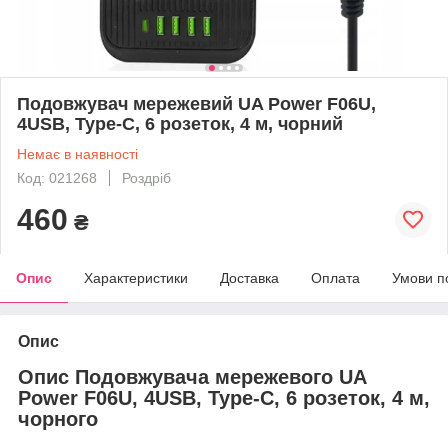
Подовжувач мережевий UA Power F06U,
4USB, Type-C, 6 розеток, 4 м, чорний
Немає в наявності
Код: 021268
Роздріб
460
₴
Опис
Характеристики
Доставка
Оплата
Умови п
Опис
Опис Подовжувача мережевого UA
Power F06U, 4USB, Type-C, 6 розеток, 4 м,
чорного