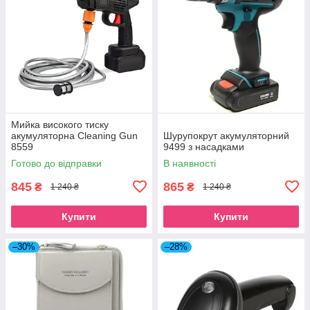
Мийка високого тиску
акумуляторна Cleaning Gun
Шурупокрут акумуляторний
8559
9499 з насадками
Готово до відправки
В наявності
845
865
₴
₴
1 240 ₴
1 240 ₴
Купити
Купити
–30%
–28%