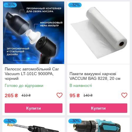
–35%
–32%
Пилосос автомобільний Car
Vacuum LT-101C 9000PA,
Пакети вакуумні харчові
чорний
VACCUM BAG 8228, 20 см
Готово до відправки
В наявності
265
95
₴
₴
410 ₴
140 ₴
Купити
Купити
–32%
–30%