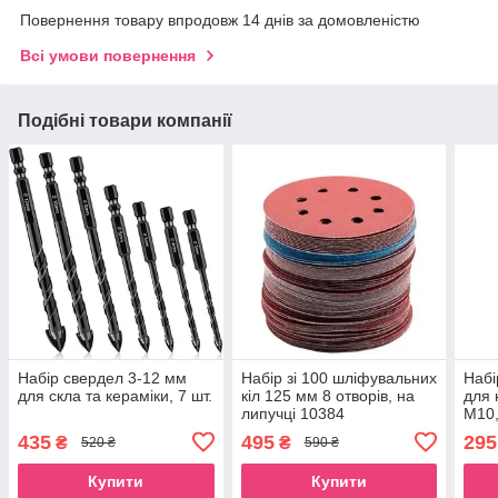
Повернення товару впродовж 14 днів за домовленістю
Всі умови повернення
Подібні товари компанії
Набір свердел 3-12 мм
Набір зі 100 шліфувальних
Набі
для скла та кераміки, 7 шт.
кіл 125 мм 8 отворів, на
для 
липучці 10384
M10,
435
495
295
₴
₴
520 ₴
590 ₴
Купити
Купити