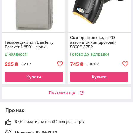
Сканер штрих-кодів 2D
Гаманець-клатч Baellerry
автоматичний дротовий
Forever N8591, сірий
5800S 8752
В наявності
Готово до відправки
225
745
₴
₴
320 ₴
1 030 ₴
Купити
Купити
Показати ще
Про нас
97% позитивних з 534 відгуків за рік
Працює з 02.04.2013