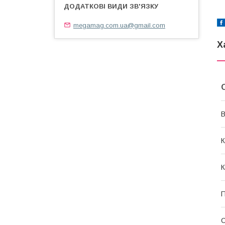
megamag.com.ua@gmail.com
Х
В
К
К
П