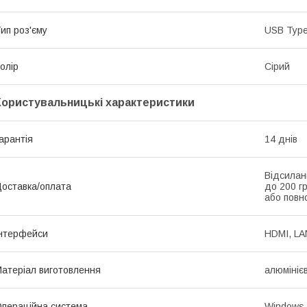
ип роз'єму
USB Typ
олір
Сірий
Користувальницькі характеристики
арантія
14 днів
Відсилан
оставка/оплата
до 200 г
або повно
нтерфейси
HDMI, LA
атеріал виготовлення
алюмініє
пераційна система
Windows,