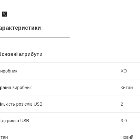
арактеристики
Основні атрибути
иробник
XO
раїна виробник
Китай
ількість роз'ємів USB
2
ідтримка USB
3.0
Стан
Новий