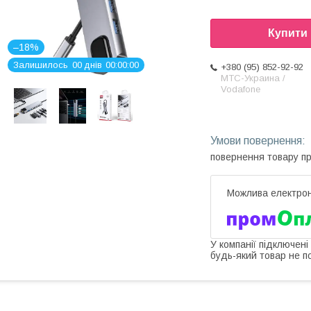
Купити
–18%
Залишилось
0
0
днів
0
0
0
0
0
0
+380 (95) 852-92-92
МТС-Украина /
Vodafone
повернення товару п
У компанії підключені
будь-який товар не п