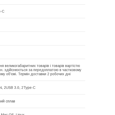
e-C
ня великогабаритних товарів і товарів вартістю
рн. здійснюється за передоплатою в частковому
му об'ємі. Термін доставки 2 робочих дні
N, 2USB 3.0, 2Type-C
вий сплав
 Mac OS, Linux