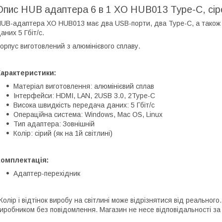
Опис HUB адаптера 6 в 1 XO HUB013 Type-C, сір
UB-адаптера XO HUB013 має два USB-порти, два Type-C, а також 
аних 5 Гбіт/с.
орпус виготовлений з алюмінієвого сплаву.
Характеристики:
Матеріал виготовлення: алюмінієвий сплав
Інтерфейси: HDMI, LAN, 2USB 3.0, 2Type-C
Висока швидкість передача даних: 5 Гбіт/с
Операційна система: Windows, Mac OS, Linux
Тип адаптера: Зовнішній
Колір: сірий (як на 1й світлині)
Комплектація:
Адаптер-перехідник
Колір і відтінок виробу на світлині може відрізнятися від реально
иробником без повідомлення. Магазин не несе відповідальності за 