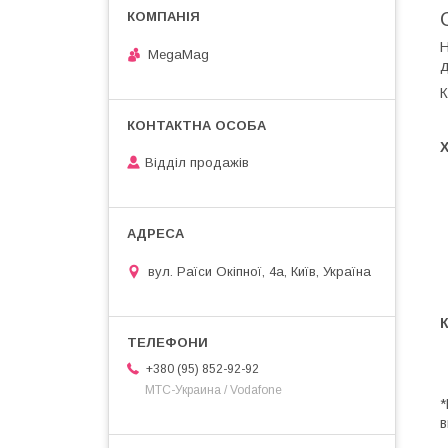
H
MegaMag
д
К
Відділ продажів
вул. Раїси Окіпної, 4а, Київ, Україна
+380 (95) 852-92-92
МТС-Украина / Vodafone
*
в