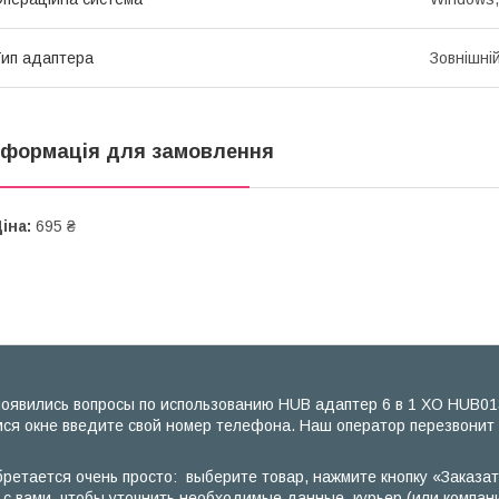
ип адаптера
Зовнішні
нформація для замовлення
іна:
695 ₴
появились вопросы по использованию HUB адаптер 6 в 1 XO HUB013
мся окне введите свой номер телефона. Наш оператор перезвонит 
бретается очень просто: выберите товар, нажмите кнопку «Заказа
 с вами, чтобы уточнить необходимые данные, курьер (или компани