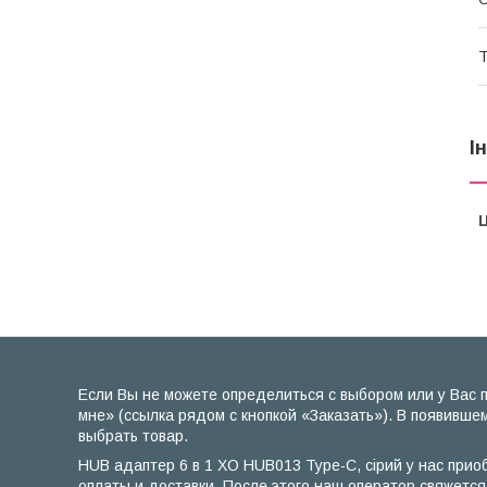
Т
І
Ц
Если Вы не можете определиться с выбором или у Вас 
мне» (ссылка рядом с кнопкой «Заказать»). В появивше
выбрать товар.
HUB адаптер 6 в 1 XO HUB013 Type-C, сірий у нас прио
оплаты и доставки. После этого наш оператор свяжется