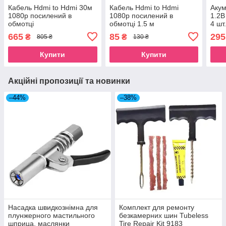
Кабель Hdmi to Hdmi 30м
Кабель Hdmi to Hdmi
Аку
1080p посилений в
1080p посилений в
1.2В
обмотці
обмотці 1.5 м
4 шт
665
85
295
₴
₴
805 ₴
130 ₴
Купити
Купити
Акційні пропозиції та новинки
–44%
–38%
Насадка швидкознімна для
Комплект для ремонту
плунжерного мастильного
безкамерних шин Tubeless
шприца, маслянки
Tire Repair Kit 9183