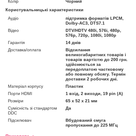
Колір
Чорний
Користувальницькі характеристики
Аудіо
підтримка форматів LPCM,
Dolby-AC3, DTS7.1
Відео
DTV/HDTV 480i, 576i, 480p,
576p, 720p, 1080i, 1080p
Гарантія
14 днів
Доставка/оплата
Відсилання
великогабаритних товарів і
товарів вартістю до 200 грн.
здійснюється за
передоплатою частковому
або повному обсягу. Термін
доставки 2 робочих дні.
Матеріал корпусу
Пластик
Порти HDMI
1 вхід, 2 виходи, 19 pin (A)
Розміри
65 x 52 x 21 мм
Сумісність зі стандартом
Да
DDC
Підсилювач
Вбудований смуга
пропускання до 225 МГц
Приховати