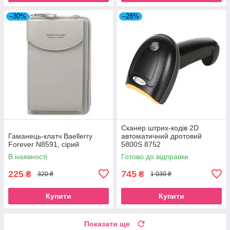
–30%
–28%
Сканер штрих-кодів 2D
Гаманець-клатч Baellerry
автоматичний дротовий
Forever N8591, сірий
5800S 8752
В наявності
Готово до відправки
225
745
₴
₴
320 ₴
1 030 ₴
Купити
Купити
Показати ще