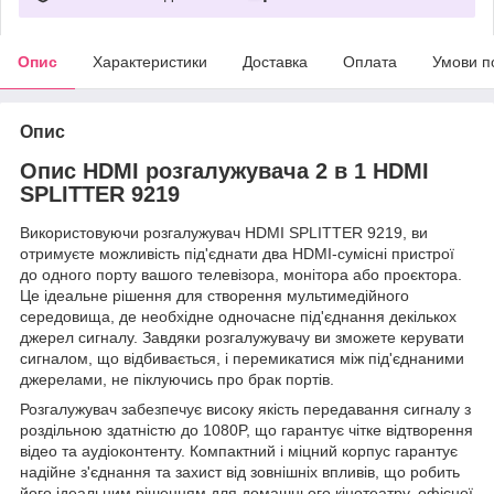
Опис
Характеристики
Доставка
Оплата
Умови п
Опис
Опис HDMI розгалужувача 2 в 1 HDMI
SPLITTER 9219
Використовуючи розгалужувач HDMI SPLITTER 9219, ви
отримуєте можливість під'єднати два HDMI-сумісні пристрої
до одного порту вашого телевізора, монітора або проєктора.
Це ідеальне рішення для створення мультимедійного
середовища, де необхідне одночасне під'єднання декількох
джерел сигналу. Завдяки розгалужувачу ви зможете керувати
сигналом, що відбивається, і перемикатися між під'єднаними
джерелами, не піклуючись про брак портів.
Розгалужувач забезпечує високу якість передавання сигналу з
роздільною здатністю до 1080P, що гарантує чітке відтворення
відео та аудіоконтенту. Компактний і міцний корпус гарантує
надійне з'єднання та захист від зовнішніх впливів, що робить
його ідеальним рішенням для домашнього кінотеатру, офісної