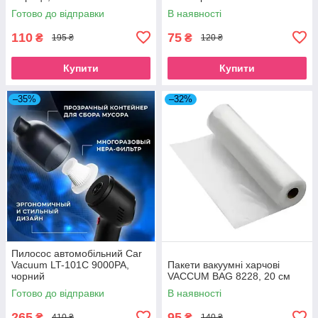
Готово до відправки
В наявності
110
75
₴
₴
195 ₴
120 ₴
Купити
Купити
–35%
–32%
Пилосос автомобільний Car
Vacuum LT-101C 9000PA,
Пакети вакуумні харчові
чорний
VACCUM BAG 8228, 20 см
Готово до відправки
В наявності
265
95
₴
₴
410 ₴
140 ₴