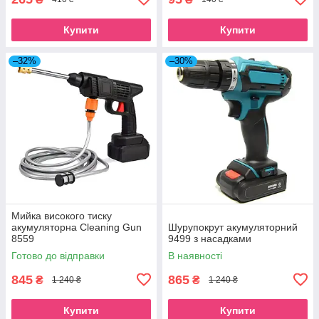
Купити
Купити
–32%
–30%
Мийка високого тиску
акумуляторна Cleaning Gun
Шурупокрут акумуляторний
8559
9499 з насадками
Готово до відправки
В наявності
845
865
₴
₴
1 240 ₴
1 240 ₴
Купити
Купити