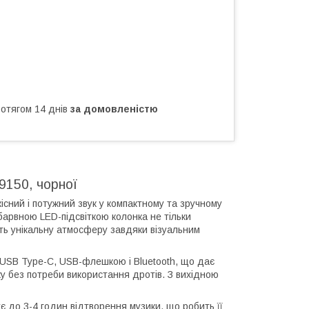
ротягом 14 днів
за домовленістю
9150, чорної
сний і потужний звук у компактному та зручному
арвною LED-підсвіткою колонка не тільки
ть унікальну атмосферу завдяки візуальним
 USB Type-C, USB-флешкою і Bluetooth, що дає
ку без потреби використання дротів. З вихідною
є до 3-4 годин відтворення музики, що робить її