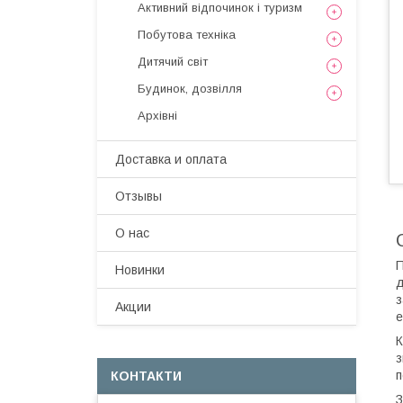
Активний відпочинок і туризм
Побутова техніка
Дитячий світ
Будинок, дозвілля
Архівні
Доставка и оплата
Отзывы
О нас
П
Новинки
д
з
Акции
е
К
з
п
КОНТАКТИ
З