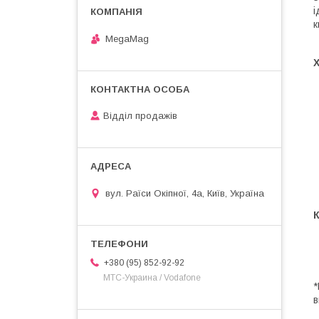
і
к
MegaMag
Відділ продажів
вул. Раїси Окіпної, 4а, Київ, Україна
+380 (95) 852-92-92
МТС-Украина / Vodafone
*
в