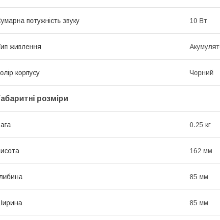
умарна потужність звуку
10 Вт
ип живлення
Акумулят
олір корпусу
Чорний
Габаритні розміри
ага
0.25 кг
исота
162 мм
либина
85 мм
Ширина
85 мм