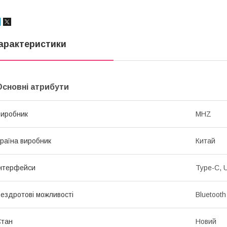
арактеристики
Основні атрибути
иробник
MHZ
раїна виробник
Китай
нтерфейси
Type-C, 
ездротові можливості
Bluetooth
Стан
Новий