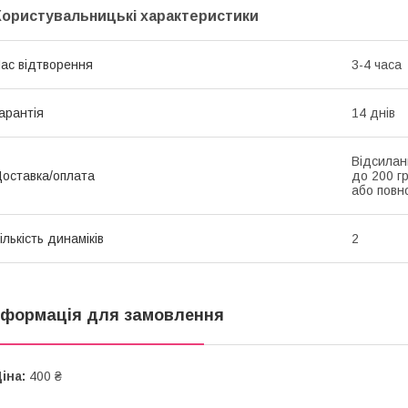
Користувальницькі характеристики
ас відтворення
3-4 часа
арантія
14 днів
Відсилан
оставка/оплата
до 200 г
або повн
ількість динаміків
2
нформація для замовлення
іна:
400 ₴