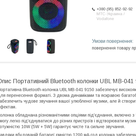
+380 (95) 852-92-92
МТС-Украина /
Vodafone
повернення товару п
Опис Портативний Bluetooth колонки UBL MB-041 
ортативна Bluetooth-колонка UBL MB-041 9150 забезпечує високоякі
ля перенесення форматі. З двома динаміками та яскравою багатоб
абезпечить чудове звучання вашої улюбленої музики, але й створи
фектам.
олонка обладнана різноманітними опціями під'єднання, включно з
могу легко під'єднуватися до різних пристроїв і відтворювати музи
отужністю 10W (5W + 5W) гарантує чисте та сильне звучання.
авдяки вбудованій батареї ємністю 1200 мА·год колонка забезпечу