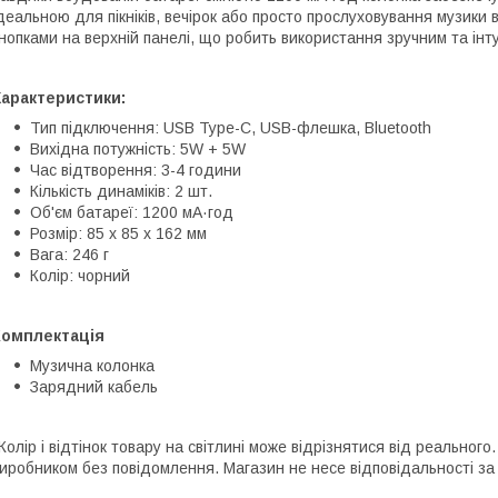
деальною для пікніків, вечірок або просто прослуховування музик
нопками на верхній панелі, що робить використання зручним та інт
Характеристики:
Тип підключення: USB Type-C, USB-флешка, Bluetooth
Вихідна потужність: 5W + 5W
Час відтворення: 3-4 години
Кількість динаміків: 2 шт.
Об'єм батареї: 1200 мА·год
Розмір: 85 x 85 x 162 мм
Вага: 246 г
Колір: чорний
Комплектація
Музична колонка
Зарядний кабель
Колір і відтінок товару на світлині може відрізнятися від реальног
иробником без повідомлення. Магазин не несе відповідальності за 