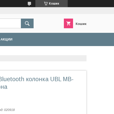
Кошик
Кошик
АКЦИИ
luetooth колонка UBL MB-
рна
од:
020918