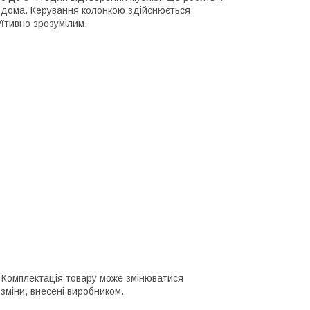
и вдома. Керування колонкою здійснюється
уїтивно зрозумілим.
о. Комплектація товару може змінюватися
зміни, внесені виробником.