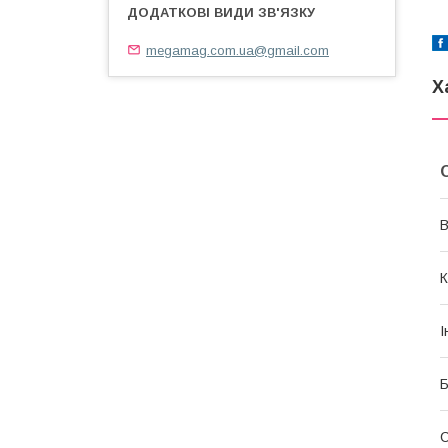
megamag.com.ua@gmail.com
Х
В
К
І
Б