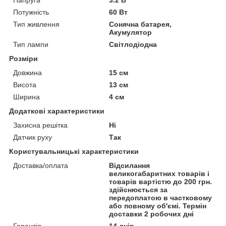
Потужність
60 Вт
Тип живлення
Сонячна батарея,
Акумулятор
Тип лампи
Світлодіодна
Розміри
Довжина
15 см
Висота
13 см
Ширина
4 см
Додаткові характеристики
Захисна решітка
Ні
Датчик руху
Так
Користувальницькі характеристики
Доставка/оплата
Відсилання
великогабаритних товарів і
товарів вартістю до 200 грн.
здійснюється за
передоплатою в частковому
або повному об'ємі. Термін
доставки 2 робочих дні
Гарантія
14 днів