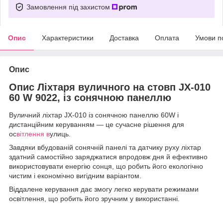
Замовлення під захистом
Опис
Характеристики
Доставка
Оплата
Умови п
Опис
Опис Ліхтаря вуличного на стовп JX-010
60 W 9022, із сонячною панеллю
Вуличний ліхтар JX-010 із сонячною панеллю 60W і
дистанційним керуванням — це сучасне рішення для
ос
вітлення в
улиць.
Завдяки вбудованій сонячній панелі та датчику руху ліхтар
здатний самостійно заряджатися впродовж дня й ефективно
використовувати енергію сонця, що робить його екологічно
чистим і економічно вигідним варіантом.
Віддалене керування дає змогу легко керувати режимами
освітлення, що робить його зручним у використанні.