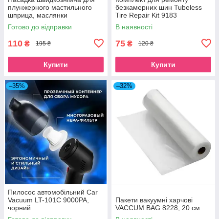
плунжерного мастильного
безкамерних шин Tubeless
шприца, маслянки
Tire Repair Kit 9183
Готово до відправки
В наявності
110
75
₴
₴
195 ₴
120 ₴
Купити
Купити
–35%
–32%
Пилосос автомобільний Car
Vacuum LT-101C 9000PA,
Пакети вакуумні харчові
чорний
VACCUM BAG 8228, 20 см