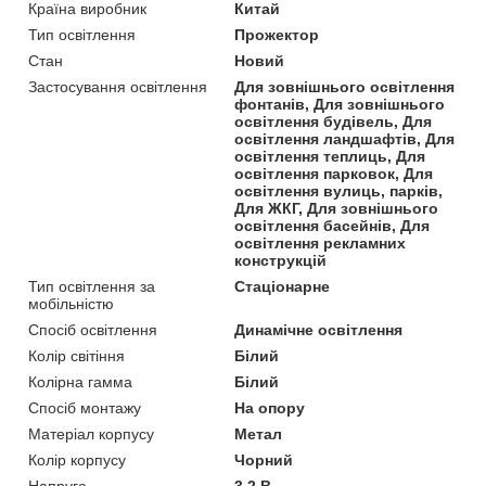
Країна виробник
Китай
Тип освітлення
Прожектор
Стан
Новий
Застосування освітлення
Для зовнішнього освітлення
фонтанів, Для зовнішнього
освітлення будівель, Для
освітлення ландшафтів, Для
освітлення теплиць, Для
освітлення парковок, Для
освітлення вулиць, парків,
Для ЖКГ, Для зовнішнього
освітлення басейнів, Для
освітлення рекламних
конструкцій
Тип освітлення за
Стаціонарне
мобільністю
Спосіб освітлення
Динамічне освітлення
Колір світіння
Білий
Колірна гамма
Білий
Спосіб монтажу
На опору
Матеріал корпусу
Метал
Колір корпусу
Чорний
Напруга
3.2 В