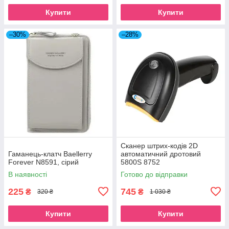
Купити
Купити
–30%
–28%
Сканер штрих-кодів 2D
Гаманець-клатч Baellerry
автоматичний дротовий
Forever N8591, сірий
5800S 8752
В наявності
Готово до відправки
225
745
₴
₴
320 ₴
1 030 ₴
Купити
Купити