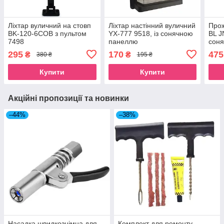
Ліхтар вуличний на стовп
Ліхтар настінний вуличний
Прож
BK-120-6COB з пультом
YX-777 9518, із сонячною
BL J
7498
панеллю
сон
чорн
295
170
475
₴
₴
380 ₴
195 ₴
Купити
Купити
Акційні пропозиції та новинки
–44%
–38%
Насадка швидкознімна для
Комплект для ремонту