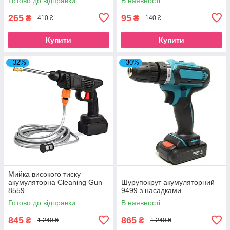
Готово до відправки
В наявності
265
95
₴
₴
410 ₴
140 ₴
Купити
Купити
–32%
–30%
Мийка високого тиску
акумуляторна Cleaning Gun
Шурупокрут акумуляторний
8559
9499 з насадками
Готово до відправки
В наявності
845
865
₴
₴
1 240 ₴
1 240 ₴