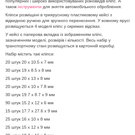
популярних і широко використовуваних різновидів кліпс. А
також
інструменти
для зняття автомобільного оброблення.
Кліпси розміщені в триярусному пластиковому кейсі з
відкидною ручкою для зручного перенесення. У кожному ярусі
розміщуються 4 моделі кліпс у окремих відсіках.
У кейсі є паперова вкладка із зображенням кліпс,
зазначенням моделі, розмірів і кількості. Весь набір у
транспортному стані розміщується в картонній коробці.
Набір містить такі кліпси:
20 штук 20 х 10.5 х 7 мм
30 штук 19 х 8.5 х 8 мм
25 штук 20 х 13 х 8 мм
20 штук 20 х 10 х 7.8 мм
30 штук 19.7 х 8.7 х 9 мм
90 штук 15.2 х 12 х 6 мм
15 штук 17.7 х 27.6 х 9 мм
25 штук 16 х 10 х 8 мм
25 штук 15 х 12 х 9 мм