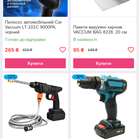
Пилосос автомобільний Car
Vacuum LT-101C 9000PA,
Пакети вакуумні харчові
чорний
VACCUM BAG 8228, 20 см
Готово до відправки
В наявності
265
95
₴
₴
410 ₴
140 ₴
Купити
Купити
–32%
–30%