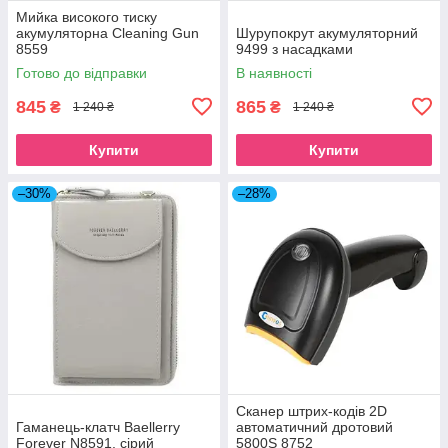
Мийка високого тиску
акумуляторна Cleaning Gun
Шурупокрут акумуляторний
8559
9499 з насадками
Готово до відправки
В наявності
845
865
₴
₴
1 240 ₴
1 240 ₴
Купити
Купити
–30%
–28%
Сканер штрих-кодів 2D
Гаманець-клатч Baellerry
автоматичний дротовий
Forever N8591, сірий
5800S 8752