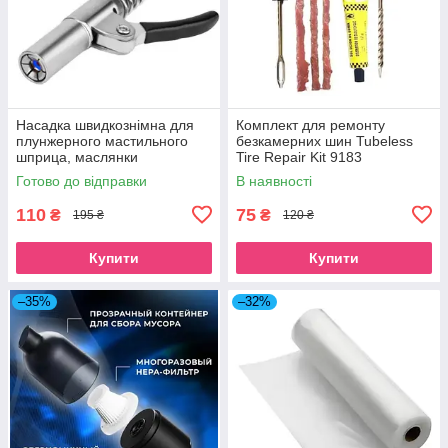
Насадка швидкознімна для
Комплект для ремонту
плунжерного мастильного
безкамерних шин Tubeless
шприца, маслянки
Tire Repair Kit 9183
Готово до відправки
В наявності
110
75
₴
₴
195 ₴
120 ₴
Купити
Купити
–35%
–32%