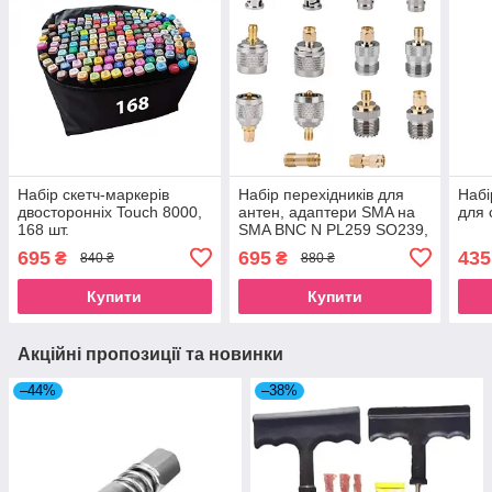
Набір скетч-маркерів
Набір перехідників для
Набі
двосторонніх Touch 8000,
антен, адаптери SMA на
для 
168 шт.
SMA BNC N PL259 SO239,
14 шт.
695
695
435
₴
₴
840 ₴
880 ₴
Купити
Купити
Акційні пропозиції та новинки
–44%
–38%