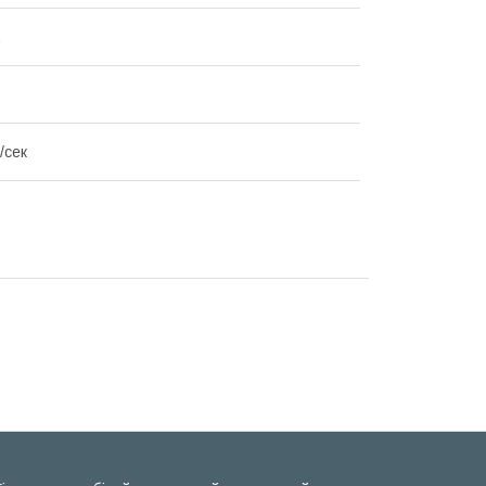
.
/сек