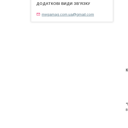
megamag.com.ua@gmail.com
*
в