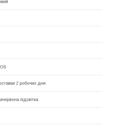
овий
MOS
оставки 2 робочих дня
ачервона підсвітка