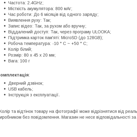
Частота: 2.4GHz;
Місткість акумулятора: 800 мАг;
Час роботи: До 6 місяців від одного заряду;
Виявлення руху: Так;
Запис відео: Так, за рухом або вручну;
Віддалений доступ: Так, через програму ULOOKA;
Підтримка карток пам'яті: MicroSD (до 128GB);
Робоча температура: -10 ° C ~ +50 ° C;
Колір білий;
Розмір: 80 х 45 х 20 мм;
Вага: 100 г
Комплектація
:
Дверний дзвінок;
USB кабель;
Інструкція з експлуатації.
Колір та відтінок товару на фотографії може відрізнятися від реал
иробником без повідомлення. Магазин не несе відповідальності за 