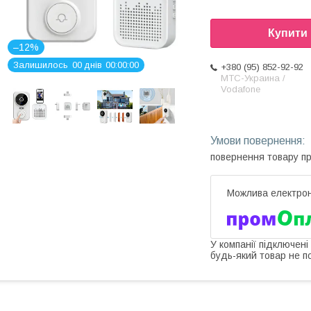
Купити
–12%
Залишилось
0
0
днів
0
0
0
0
0
0
+380 (95) 852-92-92
МТС-Украина /
Vodafone
повернення товару п
У компанії підключені
будь-який товар не п