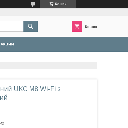
Кошик
Кошик
АКЦИИ
ний UKC M8 Wi-Fi з
лий
42