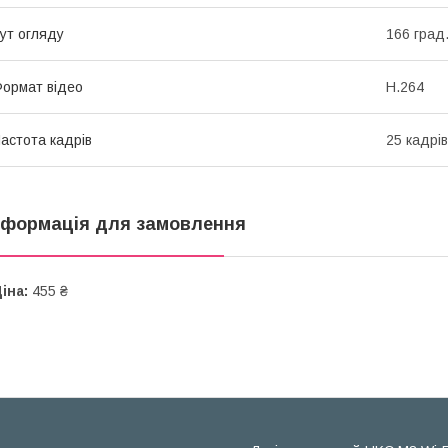
ут огляду
166 град
ормат відео
H.264
астота кадрів
25 кадрів
нформація для замовлення
іна:
455 ₴