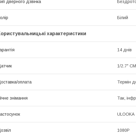
ип дверного дзвінка
Бездрот
олір
Білий
Користувальницькі характеристики
арантія
14 днів
атчик
1/2.7" C
оставка/оплата
Термін д
ічне знімання
Так, інфр
астосунок
ULOOKA
озвіл
1080P