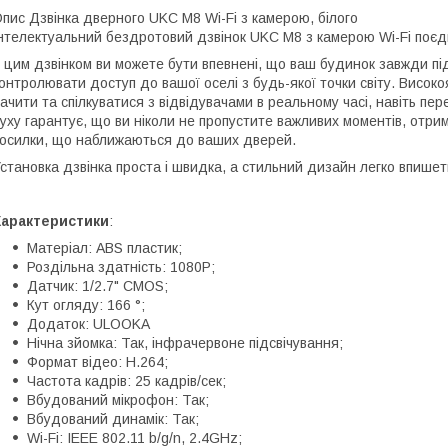
пис Дзвінка дверного UKC M8 Wi-Fi з камерою, білого
нтелектуальний бездротовий дзвінок UKC M8 з камерою Wi-Fi поєдн
 цим дзвінком ви можете бути впевнені, що ваш будинок завжди п
онтролювати доступ до вашої оселі з будь-якої точки світу. Висок
ачити та спілкуватися з відвідувачами в реальному часі, навіть п
уху гарантує, що ви ніколи не пропустите важливих моментів, отри
осилки, що наближаються до ваших дверей.
становка дзвінка проста і швидка, а стильний дизайн легко впишет
Характеристики
:
Матеріал: ABS пластик;
Роздільна здатність: 1080P;
Датчик: 1/2.7" CMOS;
Кут огляду: 166 °;
Додаток: ULOOKA
Нічна зйомка: Так, інфрачервоне підсвічування;
Формат відео: H.264;
Частота кадрів: 25 кадрів/сек;
Вбудований мікрофон: Так;
Вбудований динамік: Так;
Wi-Fi: IEEE 802.11 b/g/n, 2.4GHz;