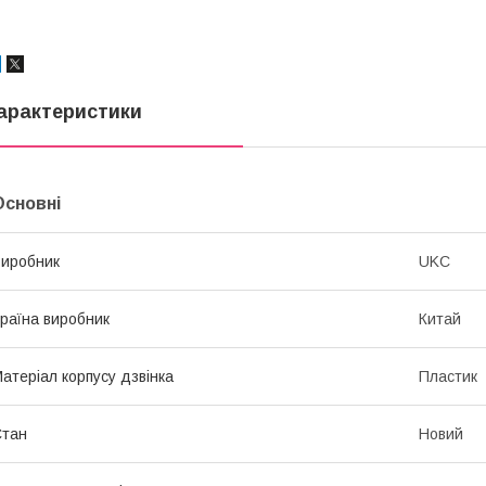
арактеристики
Основні
иробник
UKC
раїна виробник
Китай
атеріал корпусу дзвінка
Пластик
Стан
Новий