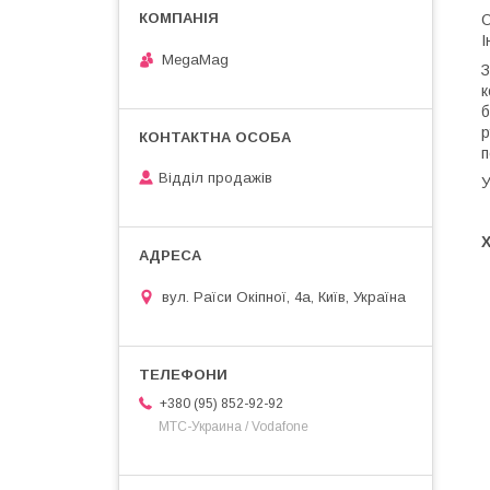
О
І
MegaMag
З
к
б
р
п
Відділ продажів
У
вул. Раїси Окіпної, 4а, Київ, Україна
+380 (95) 852-92-92
МТС-Украина / Vodafone