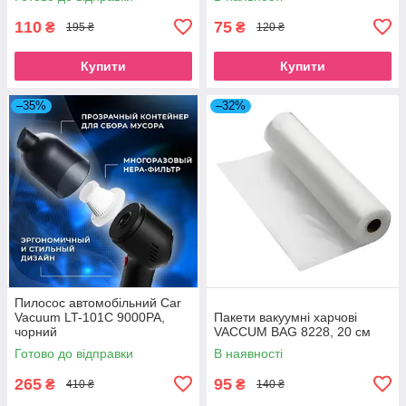
110
75
₴
₴
195 ₴
120 ₴
Купити
Купити
–35%
–32%
Пилосос автомобільний Car
Vacuum LT-101C 9000PA,
Пакети вакуумні харчові
чорний
VACCUM BAG 8228, 20 см
Готово до відправки
В наявності
265
95
₴
₴
410 ₴
140 ₴