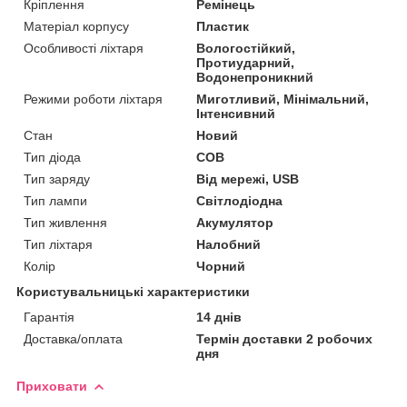
Кріплення
Ремінець
Матеріал корпусу
Пластик
Особливості ліхтаря
Вологостійкий,
Протиударний,
Водонепроникний
Режими роботи ліхтаря
Миготливий, Мінімальний,
Інтенсивний
Стан
Новий
Тип діода
COB
Тип заряду
Від мережі, USB
Тип лампи
Світлодіодна
Тип живлення
Акумулятор
Тип ліхтаря
Налобний
Колір
Чорний
Користувальницькі характеристики
Гарантія
14 днів
Доставка/оплата
Термін доставки 2 робочих
дня
Приховати