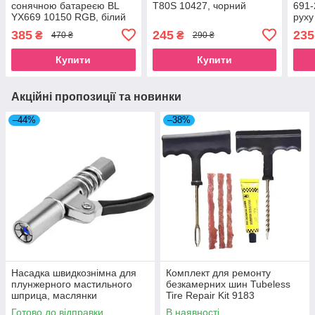
сонячною батареєю BL
T80S 10427, чорний
691-
YX669 10150 RGB, білий
руху
385
245
235
₴
₴
470 ₴
290 ₴
Купити
Купити
Акційні пропозиції та новинки
–44%
–38%
Насадка швидкознімна для
Комплект для ремонту
плунжерного мастильного
безкамерних шин Tubeless
шприца, маслянки
Tire Repair Kit 9183
Готово до відправки
В наявності