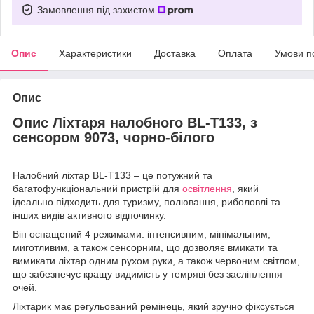
Замовлення під захистом
Опис
Характеристики
Доставка
Оплата
Умови п
Опис
Опис Ліхтаря налобного BL-T133, з
сенсором 9073, чорно-білого
Налобний ліхтар BL-T133 – це потужний та
багатофункціональний пристрій для
освітлення
, який
ідеально підходить для туризму, полювання, риболовлі та
інших видів активного відпочинку.
Він оснащений 4 режимами: інтенсивним, мінімальним,
миготливим, а також сенсорним, що дозволяє вмикати та
вимикати ліхтар одним рухом руки, а також червоним світлом,
що забезпечує кращу видимість у темряві без засліплення
очей.
Ліхтарик має регульований ремінець, який зручно фіксується