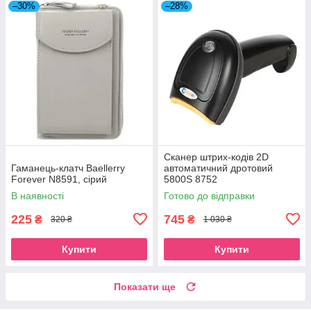
–30%
–28%
Сканер штрих-кодів 2D
Гаманець-клатч Baellerry
автоматичний дротовий
Forever N8591, сірий
5800S 8752
В наявності
Готово до відправки
225
745
₴
₴
320 ₴
1 030 ₴
Купити
Купити
Показати ще