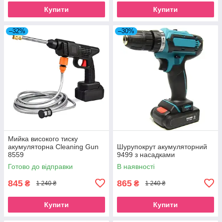
Купити
Купити
–32%
–30%
Мийка високого тиску
акумуляторна Cleaning Gun
Шурупокрут акумуляторний
8559
9499 з насадками
Готово до відправки
В наявності
845
865
₴
₴
1 240 ₴
1 240 ₴
Купити
Купити