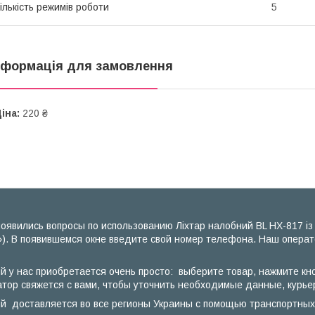
ількість режимів роботи
5
нформація для замовлення
іна:
220 ₴
оявились вопросы по использованию Ліхтар налобний BL HX-817 із 
). В появившемся окне введите свой номер телефона. Наш операто
ий у нас приобретается очень просто: выберите товар, нажмите кн
тор свяжется с вами, чтобы уточнить необходимые данные, курьер
лий доставляется во все регионы Украины с помощью транспортных