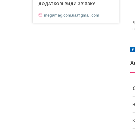
megamag.com.ua@gmail.com
*
в
Х
В
К