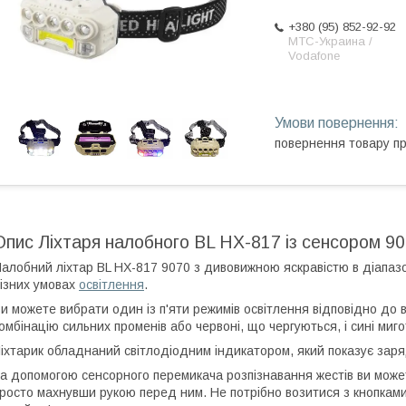
+380 (95) 852-92-92
МТС-Украина /
Vodafone
повернення товару п
Опис Ліхтаря налобного BL HX-817 із сенсором 90
алобний ліхтар BL HX-817 9070 з дивовижною яскравістю в діапазон
ізних умовах
освітлення
.
и можете вибрати один із п'яти режимів освітлення відповідно до
омбінацію сильних променів або червоні, що чергуються, і сині мигот
іхтарик обладнаний світлодіодним індикатором, який показує зар
а допомогою сенсорного перемикача розпізнавання жестів ви может
росто махнувши рукою перед ним. Не потрібно возитися з кнопками