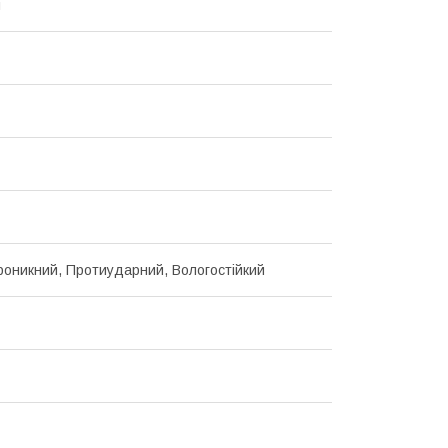
н
оникний, Протиударний, Вологостійкий