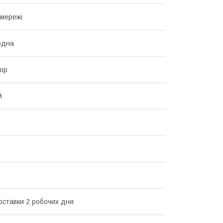
 мережі
одна
ор
й
оставки 2 робочих дня