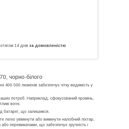
ротягом 14 днів
за домовленістю
70, чорно-білого
і 400-500 люменів забезпечує чітку видимість у
 ваших потреб. Наприклад, сфокусований промінь,
ливі вогні.
яд батареї, що залишився.
е легко увімкнути або вимкнути налобний ліхтар,
 або перемикачами, що забезпечує зручність і