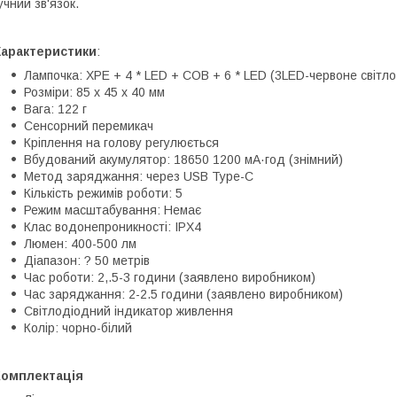
учний зв'язок.
Характеристики
:
Лампочка: XPE + 4 * LED + COB + 6 * LED (3LED-червоне світло
Розміри: 85 x 45 x 40 мм
Вага: 122 г
Сенсорний перемикач
Кріплення на голову регулюється
Вбудований акумулятор: 18650 1200 мА·год (знімний)
Метод заряджання: через USB Type-C
Кількість режимів роботи: 5
Режим масштабування: Немає
Клас водонепроникності: IPX4
Люмен: 400-500 лм
Діапазон: ? 50 метрів
Час роботи: 2,.5-3 години (заявлено виробником)
Час заряджання: 2-2.5 години (заявлено виробником)
Світлодіодний індикатор живлення
Колір: чорно-білий
Комплектація