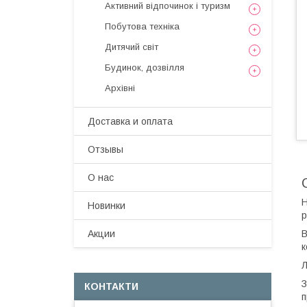
Активний відпочинок і туризм
Побутова техніка
Дитячий світ
Будинок, дозвілля
Архівні
Доставка и оплата
Отзывы
О нас
Н
Новинки
р
В
Акции
к
Л
З
КОНТАКТИ
п