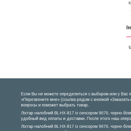
К
І
Ц
Если Вы не можете определиться с выбором или у Вас п
«Перезвоните мне» (ссылка рядом с кнопкой «Заказать»
вопросы и поможет выбрать товар.
Ліхтар налобний BL HX-817 із сенсором 9070, чорно-біл
удобный вид оплаты и доставки. После этого наш опера
Ліхтар налобний BL HX-817 із сенсором 9070, чорно-бі