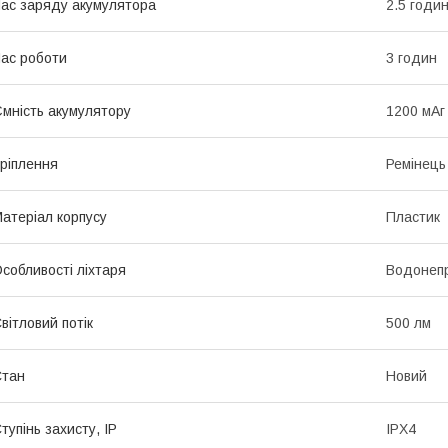
ас заряду акумулятора
2.5 годи
ас роботи
3 годин
мність акумулятору
1200 мАг
ріплення
Ремінець
атеріал корпусу
Пластик
собливості ліхтаря
Водонепр
вітловий потік
500 лм
Стан
Новий
тупінь захисту, IP
IPX4