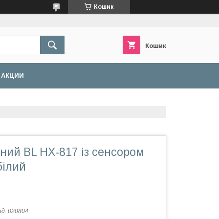
Кошик
Кошик
АКЦИИ
ний BL HX-817 із сенсором
білий
од:
020804