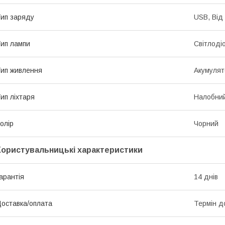
ип заряду
USB, Від
ип лампи
Світлоді
ип живлення
Акумулят
ип ліхтаря
Налобни
олір
Чорний
Користувальницькі характеристики
арантія
14 днів
оставка/оплата
Термін д