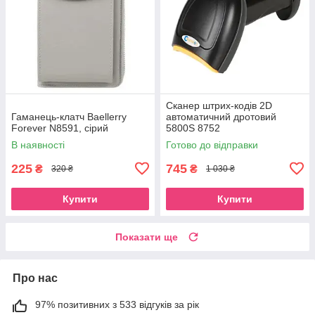
Сканер штрих-кодів 2D
Гаманець-клатч Baellerry
автоматичний дротовий
Forever N8591, сірий
5800S 8752
В наявності
Готово до відправки
225
745
₴
₴
320 ₴
1 030 ₴
Купити
Купити
Показати ще
Про нас
97% позитивних з 533 відгуків за рік