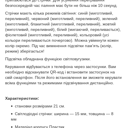
припаюються до стрічки. Для усунення перегрівання
безпосередній час паяння має бути не більш ніж 10 секунд.
Стрічки мають кілька режимів світіння: синій (миготливий,
переливний), червоний (миготливий, переливний), зелений
(миготливий, блакитний (миготливий, переливний), жовтий
(миготливий, переливний), білий (мигаючий, переливається),
фіолетовий (миготливий, переливний), кольоровий (усі
кольори переливаються почергово). Можна увімкнути кожен
колір окремо. Під час вимкнення підсвітки пам'ять (колір,
режим) зберігається!
Підсвітка обладнана функцією світловугузики.
Керування відбувається з телефона через застосунки. Вам
необхідно відсканувати QR-код і встановити застосунок на
свій смартфон. Після його встановлення ви зможете керувати
всіма функціями та режимами підсвічування дистанційно.
Характеристики:
становки розмірами 21 см.
Світлодіодні стрічки: ширина — 15 мм, товщина — 8
мм
Матеріал корпусу Пластик