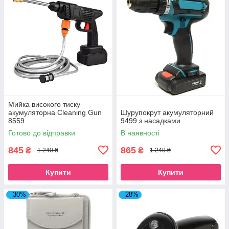
Мийка високого тиску
акумуляторна Cleaning Gun
Шурупокрут акумуляторний
8559
9499 з насадками
Готово до відправки
В наявності
845
865
₴
₴
1 240 ₴
1 240 ₴
Купити
Купити
–30%
–28%