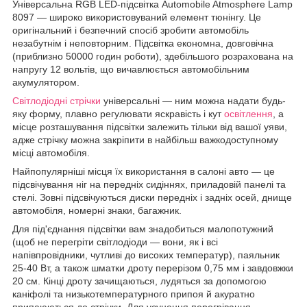
Універсальна RGB LED-підсвітка Automobile Atmosphere Lamp
8097 — широко використовуваний елемент тюнінгу. Це
оригінальний і безпечний спосіб зробити автомобіль
незабутнім і неповторним. Підсвітка економна, довговічна
(приблизно 50000 годин роботи), здебільшого розрахована на
напругу 12 вольтів, що вичавлюється автомобільним
акумулятором.
Світлодіодні стрічки
універсальні — ним можна надати будь-
яку форму, плавно регулювати яскравість і кут
освітлення
, а
місце розташування підсвітки залежить тільки від вашої уяви,
адже стрічку можна закріпити в найбільш важкодоступному
місці автомобіля.
Найпопулярніші місця їх використання в салоні авто — це
підсвічування ніг на передніх сидіннях, приладовій панелі та
стелі. Зовні підсвічуються диски передніх і задніх осей, днище
автомобіля, номерні знаки, багажник.
Для під'єднання підсвітки вам знадобиться малопотужний
(щоб не перегріти світлодіоди — вони, як і всі
напівпровідники, чутливі до високих температур), паяльник
25-40 Вт, а також шматки дроту перерізом 0,75 мм і завдовжки
20 см. Кінці дроту зачищаються, лудяться за допомогою
каніфолі та низькотемпературного припоя й акуратно