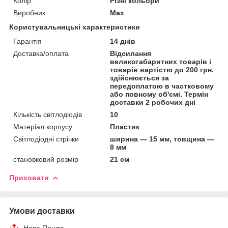
Колір
Різні кольори
Виробник
Max
Користувальницькі характеристики
Гарантія
14 днів
Доставка/оплата
Відсилання
великогабаритних товарів і
товарів вартістю до 200 грн.
здійснюється за
передоплатою в частковому
або повному об'ємі. Термін
доставки 2 робочих дні
Кількість світлодіодів
10
Матеріал корпусу
Пластик
Світлодіодні стрічки
ширина — 15 мм, товщина —
8 мм
становковий розмір
21 см
Приховати
Умови доставки
Нова Пошта