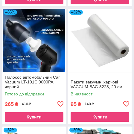
–35%
–32%
Пилосос автомобільний Car
Vacuum LT-101C 9000PA,
Пакети вакуумні харчові
чорний
VACCUM BAG 8228, 20 см
Готово до відправки
В наявності
265
95
₴
₴
410 ₴
140 ₴
Купити
Купити
–32%
–30%