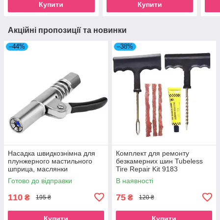
Купити
Купити
Акційні пропозиції та новинки
–44%
–38%
Насадка швидкознімна для
Комплект для ремонту
плунжерного мастильного
безкамерних шин Tubeless
шприца, маслянки
Tire Repair Kit 9183
Готово до відправки
В наявності
110
75
₴
₴
195 ₴
120 ₴
Купити
Купити