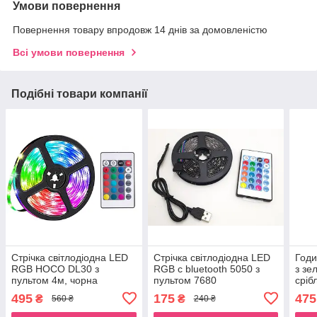
Умови повернення
Повернення товару впродовж 14 днів за домовленістю
Всі умови повернення
Подібні товари компанії
Стрічка світлодіодна LED
Стрічка світлодіодна LED
Годи
RGB HOCO DL30 з
RGB c bluetooth 5050 з
з зе
пультом 4м, чорна
пультом 7680
сріб
495
175
475
₴
₴
560 ₴
240 ₴