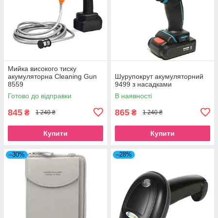
Мийка високого тиску
акумуляторна Cleaning Gun
Шурупокрут акумуляторний
8559
9499 з насадками
Готово до відправки
В наявності
845
865
₴
₴
1 240 ₴
1 240 ₴
Купити
Купити
–30%
–28%