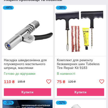
–44%
–38%
Насадка швидкознімна для
Комплект для ремонту
плунжерного мастильного
безкамерних шин Tubeless
шприца, маслянки
Tire Repair Kit 9183
Готово до відправки
В наявності
110
75
₴
₴
195 ₴
120 ₴
Купити
Купити
–35%
–32%