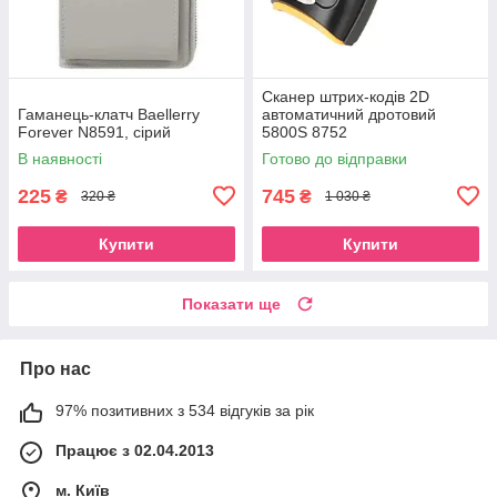
Сканер штрих-кодів 2D
Гаманець-клатч Baellerry
автоматичний дротовий
Forever N8591, сірий
5800S 8752
В наявності
Готово до відправки
225
745
₴
₴
320 ₴
1 030 ₴
Купити
Купити
Показати ще
Про нас
97% позитивних з 534 відгуків за рік
Працює з 02.04.2013
м. Київ