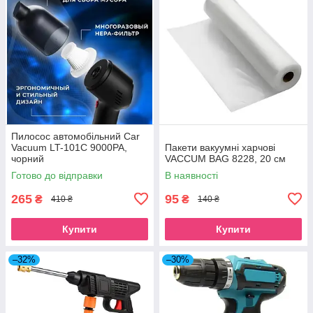
Пилосос автомобільний Car
Vacuum LT-101C 9000PA,
Пакети вакуумні харчові
чорний
VACCUM BAG 8228, 20 см
Готово до відправки
В наявності
265
95
₴
₴
410 ₴
140 ₴
Купити
Купити
–32%
–30%