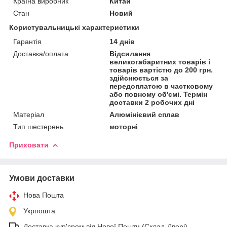
Країна виробник
Китай
Стан
Новий
Користувальницькі характеристики
Гарантія
14 днів
Доставка/оплата
Відсилання
великогабаритних товарів і
товарів вартістю до 200 грн.
здійснюється за
передоплатою в частковому
або повному об'ємі. Термін
доставки 2 робочих дні
Матеріал
Алюмінієвий сплав
Тип шестерень
моторні
Приховати
Умови доставки
Нова Пошта
Укрпошта
Доставка кур'єром від Нової Пошти (Склад-Двері)