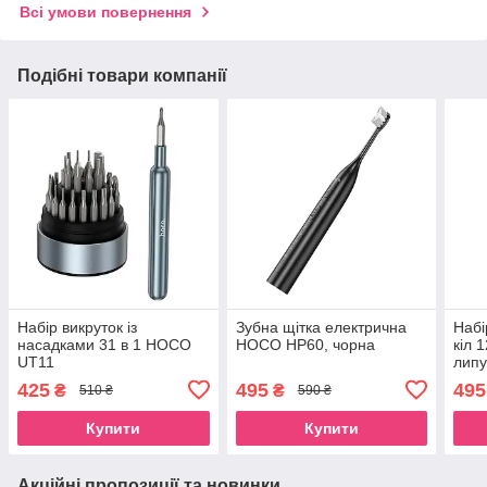
Всі умови повернення
Подібні товари компанії
Набір викруток із
Зубна щітка електрична
Набі
насадками 31 в 1 HOCO
HOCO HP60, чорна
кіл 
UT11
липу
425
495
495
₴
₴
510 ₴
590 ₴
Купити
Купити
Акційні пропозиції та новинки