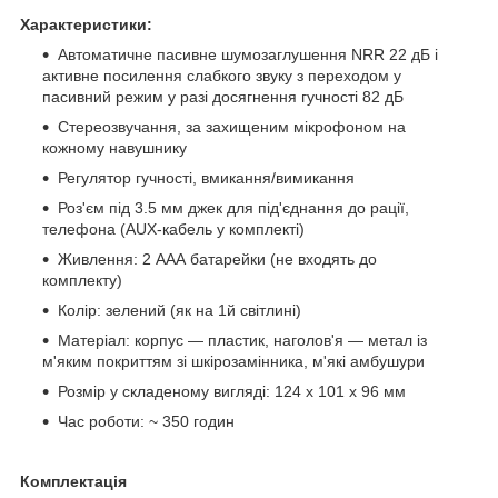
Характеристики:
Автоматичне пасивне шумозаглушення NRR 22 дБ і
активне посилення слабкого звуку з переходом у
пасивний режим у разі досягнення гучності 82 дБ
Стереозвучання, за захищеним мікрофоном на
кожному навушнику
Регулятор гучності, вмикання/вимикання
Роз'єм під 3.5 мм джек для під'єднання до рації,
телефона (AUX-кабель у комплекті)
Живлення: 2 ААА батарейки (не входять до
комплекту)
Колір: зелений (як на 1й світлині)
Матеріал: корпус — пластик, наголов'я — метал із
м'яким покриттям зі шкірозамінника, м'які амбушури
Розмір у складеному вигляді: 124 х 101 х 96 мм
Час роботи: ~ 350 годин
Комплектація