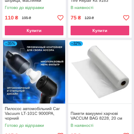
шприца, маслянки
Tire Repair Kit 9183
Готово до відправки
В наявності
110
75
₴
₴
195 ₴
120 ₴
Купити
Купити
–35%
–32%
Пилосос автомобільний Car
Vacuum LT-101C 9000PA,
Пакети вакуумні харчові
чорний
VACCUM BAG 8228, 20 см
Готово до відправки
В наявності