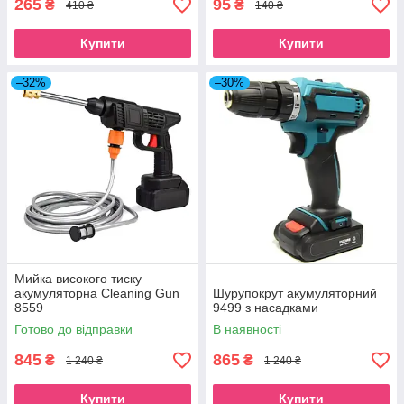
265
95
₴
₴
410 ₴
140 ₴
Купити
Купити
–32%
–30%
Мийка високого тиску
акумуляторна Cleaning Gun
Шурупокрут акумуляторний
8559
9499 з насадками
Готово до відправки
В наявності
845
865
₴
₴
1 240 ₴
1 240 ₴
Купити
Купити