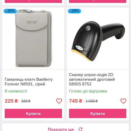
–30%
–28%
Сканер штрих-кодів 2D
Гаманець-клатч Baellerry
автоматичний дротовий
Forever N8591, сірий
5800S 8752
В наявності
Готово до відправки
225
745
₴
₴
320 ₴
1 030 ₴
Купити
Купити
Показати ще