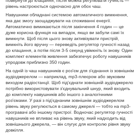
повернути до клацання, після можна регулювати гучність —
рівень настроюється одночасно для обох чаш.
Навушники обладнані системою автоматичного вимкнення,
яка дає змогу заощаджувати на споживанні енергії.
Автоматично вимикаються після закінчення 4 годин — це
дуже корисна функція на випадок, якщо ви забули самі їх
вимкнути. Щоб після цього знову активізувати пристрій,
вимкніть його вручну — переведіть регулятор гучності назад
до клацання, а потім після 3-5 секунд увімкніть їх знову. Один
комплект елементів живлення забезпечує роботу навушників
упродовж приблизно 350 годин.
На одній із чаш навушників є роз'єм для з'єднання із зовнішнім
аудіоджерелом — наприклад, mp3-плеєром або звуковим
виходом радіостанції. Щоб під'єднати зовнішній аудіоджерело
потрібно використовувати з'єднувальний шнур, який входить
до комплекту навушників або іншого з аналогічними
роз'ємами. У разі з під'єднаним зовнішнім аудіоджерелом
рівень звуку регулюється в самому джерелі — тобто на mp3-
програвачі або іншому пристрої. Водночас регулятор гучності
навушників не впливає на рівень звуку, який надходить від
зовнішнього джерела, — він слугує для контролю рівня звуку
довкілля.