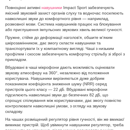
Повноцінні активні
навушники
Impact Sport забезпечують
якісний звуковий захист органів слуху та водночас посилюють
навколишні звуки до комфортного рівня — наприклад,
розмовної мови. Система навушників працює на блокування
або приглушення імпульсних звукових хвиль великої гучності.
Пружне, стійке до деформації наголов'я, обшите м'яким
шкірозамінником, дає змогу скласти навушники та
транспортувати їх у компактному вигляді. Чаші з низьким
профілем і скосом забезпечують комфортну стрільбу зі зброї з
прикладом.
Вбудовані в чаші мікрофони дають можливість оцінювати
звукову атмосферу на 360°, незалежно від положення
користувача. Навушники вирізняються дуже добрим
показником коефіцієнта зниження шуму (NRR) серед
пристроїв цього класу — 22 дБ. Вбудовані мікрофони
підсилюють навколишні звуки до безпечних 82 дБ, що
спрощує спілкування між користувачами, дає змогу повністю
контролювати навколишні умови, з огляду на звукову
складову.
На чашах розміщений регулятор рівня гучності, він же вмикає/
вимикає пристрій. Щоб увімкнути навушники регулятор, треба