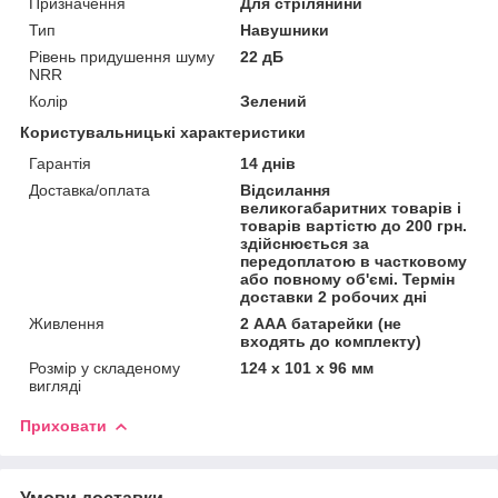
Призначення
Для стрілянини
Тип
Навушники
Рівень придушення шуму
22 дБ
NRR
Колір
Зелений
Користувальницькі характеристики
Гарантія
14 днів
Доставка/оплата
Відсилання
великогабаритних товарів і
товарів вартістю до 200 грн.
здійснюється за
передоплатою в частковому
або повному об'ємі. Термін
доставки 2 робочих дні
Живлення
2 ААА батарейки (не
входять до комплекту)
Розмір у складеному
124 х 101 х 96 мм
вигляді
Приховати