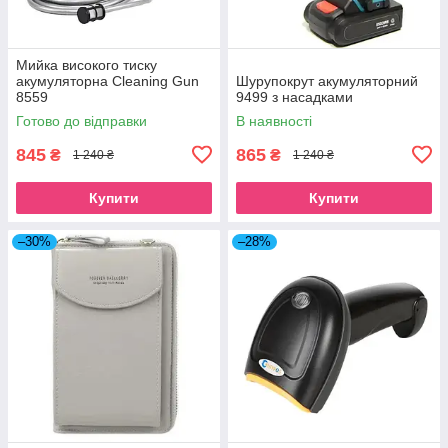
Мийка високого тиску
акумуляторна Cleaning Gun
Шурупокрут акумуляторний
8559
9499 з насадками
Готово до відправки
В наявності
845
865
₴
₴
1 240 ₴
1 240 ₴
Купити
Купити
–30%
–28%