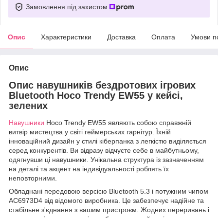
Замовлення під захистом
Опис
Характеристики
Доставка
Оплата
Умови п
Опис
Опис навушників бездротових ігрових
Bluetooth Hoco Trendy EW55 у кейсі,
зелених
Навушники
Hoco Trendy EW55 являють собою справжній
витвір мистецтва у світі геймерських гарнітур. Їхній
інноваційний дизайн у стилі кіберпанка з легкістю виділяється
серед конкурентів. Ви відразу відчуєте себе в майбутньому,
одягнувши ці навушники. Унікальна структура із зазначенням
на деталі та акцент на індивідуальності роблять їх
неповторними.
Обладнані передовою версією Bluetooth 5.3 і потужним чипом
AC6973D4 від відомого виробника. Це забезпечує надійне та
стабільне з'єднання з вашим пристроєм. Жодних переривань і