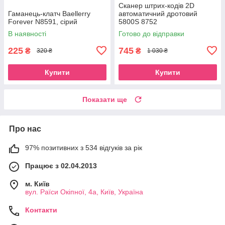
Сканер штрих-кодів 2D
Гаманець-клатч Baellerry
автоматичний дротовий
Forever N8591, сірий
5800S 8752
В наявності
Готово до відправки
225
745
₴
₴
320 ₴
1 030 ₴
Купити
Купити
Показати ще
Про нас
97% позитивних з 534 відгуків за рік
Працює з 02.04.2013
м. Київ
вул. Раїси Окіпної, 4а, Київ, Україна
Контакти