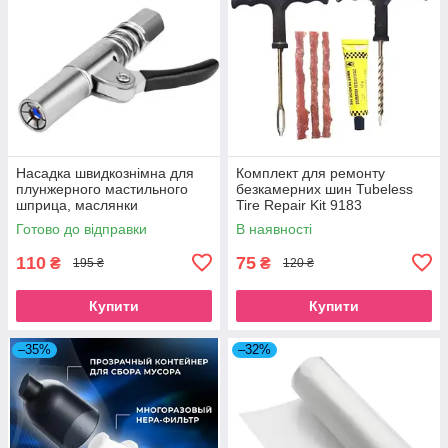
Насадка швидкознімна для
Комплект для ремонту
плунжерного мастильного
безкамерних шин Tubeless
шприца, маслянки
Tire Repair Kit 9183
Готово до відправки
В наявності
110
75
₴
₴
195 ₴
120 ₴
Купити
Купити
–35%
–32%