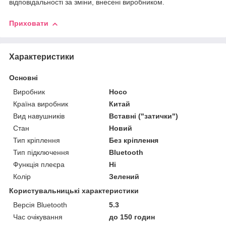
відповідальності за зміни, внесені виробником.
Приховати
Характеристики
Основні
Виробник
Hoco
Країна виробник
Китай
Вид навушників
Вставні ("затички")
Стан
Новий
Тип кріплення
Без кріплення
Тип підключення
Bluetooth
Функція плеєра
Ні
Колір
Зелений
Користувальницькі характеристики
Версія Bluetooth
5.3
Час очікування
до 150 годин