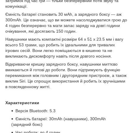
затримок під час гри — тільки безперервний потік звуку та
комунікації.
Ємність батареї становить 30 мAh, а зарядного боксу — аж
300mAh. Це означає, що ви можете насолоджуватися грою до
4 годин безперервно та мати запас заряду на довгі години
очікування, які досягають 150 годин.
Навушники мають компактні розміри 64 x 51 x 23.5 мм і вагу
всього 53 грами, що робить їх ідеальними для тривалих
ігрових сесій. Вони легко поміщаються в кишеню та не
викликають дискомфорту навіть після довгого носіння.
Відкриваючи кришку зарядного боксу, навушники миттєво
вмикаються й готові до роботи. Вони підтримують функцію
перемикання між головним і другорядним пристроєм, а також
виклик Siri. Це спрощує використання й робить їх зручнішими
в повсякденному житті.
Характеристики
Версія Bluetooth: 5.3
Ємність батареї: 30mAh (навушники), 300mAh
(зарядний бокс)
Час роботи: до 4 годин