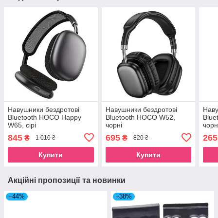
Навушники бездротові
Навушники бездротові
Наву
Bluetooth HOCO Happy
Bluetooth HOCO W52,
Blue
W65, сірі
чорні
чорн
845
695
265
₴
₴
1 010 ₴
820 ₴
Купити
Купити
Акційні пропозиції та новинки
–44%
–38%