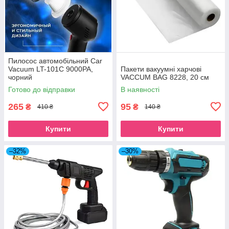
Пилосос автомобільний Car
Vacuum LT-101C 9000PA,
Пакети вакуумні харчові
чорний
VACCUM BAG 8228, 20 см
Готово до відправки
В наявності
265
95
₴
₴
410 ₴
140 ₴
Купити
Купити
–32%
–30%