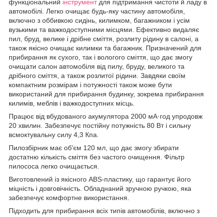
функціональний
інструмент
для підтримання чистоти й ладу в
автомобілі. Легко очищає будь-яку частину автомобіля,
включно з оббивкою сидінь, килимком, багажником і усім
вузькими та важкодоступними місцями. Ефективно видаляє
пил, бруд, велике і дрібне сміття, розлиту рідину в салоні, а
також якісно очищає килимки та багажник. Призначений для
прибирання як сухого, так і вологого сміття, що дає змогу
очищати салон автомобіля від пилу, бруду, великого та
дрібного сміття, а також розлитої рідини. Завдяки своїм
компактним розмірам і потужності також може бути
використаний для прибирання будинку, зокрема прибирання
килимів, меблів і важкодоступних місць.
Працює від вбудованого акумулятора 2000 мА·год упродовж
20 хвилин. Забезпечує постійну потужність 80 Вт і сильну
всмоктувальну силу 4,3 Кпа.
Пилозбірник має об'єм 120 мл, що дає змогу збирати
достатню кількість сміття без частого очищення. Фільтр
пилососа легко очищається.
Виготовлений із якісного ABS-пластику, що гарантує його
міцність і довговічність. Обладнаний зручною ручкою, яка
забезпечує комфортне використання.
Підходить для прибирання всіх типів автомобілів, включно з