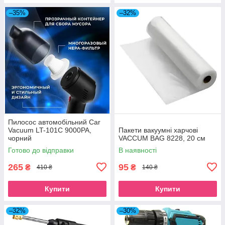
–35%
–32%
Пилосос автомобільний Car
Vacuum LT-101C 9000PA,
Пакети вакуумні харчові
чорний
VACCUM BAG 8228, 20 см
Готово до відправки
В наявності
265
95
₴
₴
410 ₴
140 ₴
Купити
Купити
–32%
–30%