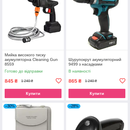
Мийка високого тиску
акумуляторна Cleaning Gun
Шурупокрут акумуляторний
8559
9499 з насадками
Готово до відправки
В наявності
845
865
₴
₴
1 240 ₴
1 240 ₴
Купити
Купити
–30%
–28%