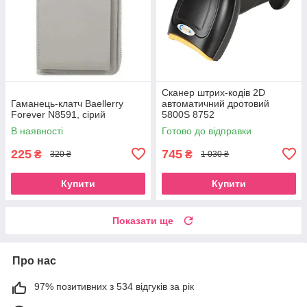
Сканер штрих-кодів 2D
Гаманець-клатч Baellerry
автоматичний дротовий
Forever N8591, сірий
5800S 8752
В наявності
Готово до відправки
225
745
₴
₴
320 ₴
1 030 ₴
Купити
Купити
Показати ще
Про нас
97% позитивних з 534 відгуків за рік