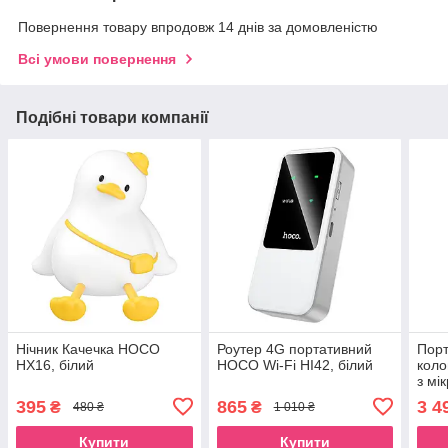
Повернення товару впродовж 14 днів за домовленістю
Всі умови повернення
Подібні товари компанії
Нічник Качечка HOCO
Роутер 4G портативний
Порт
HX16, білий
HOCO Wi-Fi HI42, білий
кол
з мі
395
865
3 4
₴
₴
480 ₴
1 010 ₴
Купити
Купити