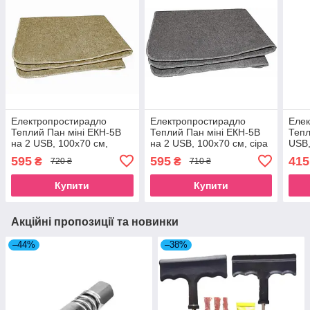
Електропростирадло
Електропростирадло
Елек
Теплий Пан міні ЕКН-5В
Теплий Пан міні ЕКН-5В
Тепл
на 2 USB, 100х70 см,
на 2 USB, 100х70 см, сіра
USB,
бежеве
595
595
415
₴
₴
720 ₴
710 ₴
Купити
Купити
Акційні пропозиції та новинки
–44%
–38%