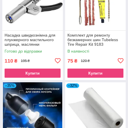
Насадка швидкознімна для
Комплект для ремонту
плунжерного мастильного
безкамерних шин Tubeless
шприца, маслянки
Tire Repair Kit 9183
Готово до відправки
В наявності
110
75
₴
₴
195 ₴
120 ₴
Купити
Купити
–35%
–32%