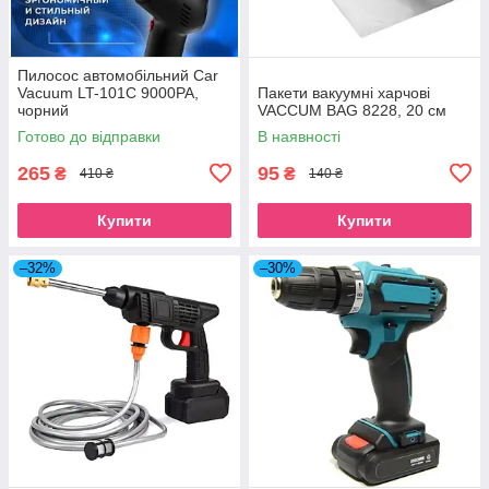
Пилосос автомобільний Car
Vacuum LT-101C 9000PA,
Пакети вакуумні харчові
чорний
VACCUM BAG 8228, 20 см
Готово до відправки
В наявності
265
95
₴
₴
410 ₴
140 ₴
Купити
Купити
–32%
–30%