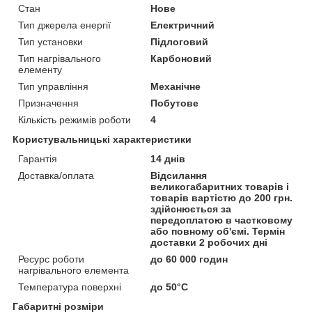
Стан
Нове
Тип джерела енергії
Електричний
Тип установки
Підлоговий
Тип нагрівального
Карбоновий
елементу
Тип управління
Механічне
Призначення
Побутове
Кількість режимів роботи
4
Користувальницькі характеристики
Гарантія
14 днів
Доставка/оплата
Відсилання
великогабаритних товарів і
товарів вартістю до 200 грн.
здійснюється за
передоплатою в частковому
або повному об'ємі. Термін
доставки 2 робочих дні
Ресурс роботи
до 60 000 годин
нагрівального елемента
Температура поверхні
до 50°С
Габаритні розміри