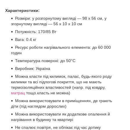
Характеристики:
Розміри: у розгорнутому вигляді — 98 х 56 см, у
згорнутому вигляді — 56 х 10 х 10 см
Потужність: 170/85 Вт
Вага: 0.4 кг
Ресурс роботи нагрівального елемента: до 60 000
годин
Температура поверхні: до 50°С
Виробник: Україна
Можна класти під килимок, палас, будь-якого роду
килимки та всі підлогові покриття, що не мають
термоізоляційних властивостей (напр. під ковдру,
матрац
тощо.класть не можна)
Можна використовувати в приміщеннях, де грають
діти (під наглядом дорослих)
Можна використовувати як додаткове опалення й
нагрівання в будинку та квартирі
Не спалює повітря, не обпікає під час дотику