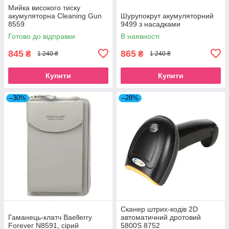
Мийка високого тиску
акумуляторна Cleaning Gun
Шурупокрут акумуляторний
8559
9499 з насадками
Готово до відправки
В наявності
845
865
₴
₴
1 240 ₴
1 240 ₴
Купити
Купити
–30%
–28%
Сканер штрих-кодів 2D
Гаманець-клатч Baellerry
автоматичний дротовий
Forever N8591, сірий
5800S 8752