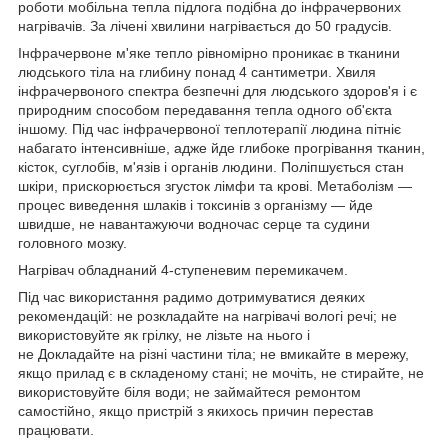
роботи мобільна тепла підлога подібна до інфрачервоних
нагрівачів. За лічені хвилини нагрівається до 50 градусів.
Інфрачервоне м'яке тепло рівномірно проникає в тканини
людського тіла на глибину понад 4 сантиметри. Хвиля
інфрачервоного спектра безпечні для людського здоров'я і є
природним способом передавання тепла одного об'єкта
іншому. Під час інфрачервоної теплотерапії людина пітніє
набагато інтенсивніше, адже йде глибоке прогрівання тканин,
кісток, суглобів, м'язів і органів людини. Поліпшується стан
шкіри, прискорюється згусток лімфи та крові. Метаболізм —
процес виведення шлаків і токсинів з організму — йде
швидше, не навантажуючи водночас серце та судини
головного мозку.
Нагрівач обладнаний 4-ступеневим перемикачем.
Під час використання радимо дотримуватися деяких
рекомендацій: не розкладайте на нагрівачі вологі речі; не
використовуйте як грілку, не лізьте на нього і
не Докладайте на різні частини тіла; не вмикайте в мережу,
якщо прилад є в складеному стані; не мочіть, не стирайте, не
використовуйте біля води; не займайтеся ремонтом
самостійно, якщо пристрій з якихось причин перестав
працювати.