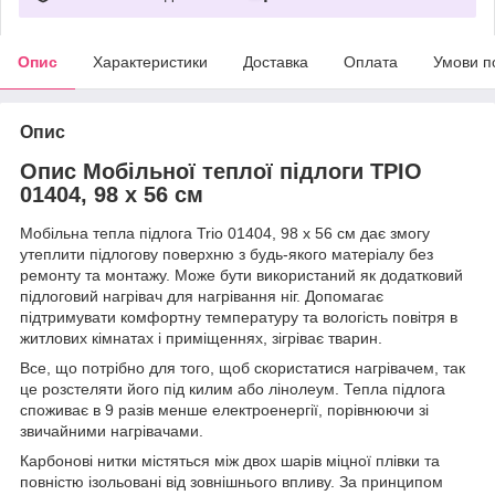
Опис
Характеристики
Доставка
Оплата
Умови п
Опис
Опис Мобільної теплої підлоги ТРІО
01404, 98 х 56 см
Мобільна тепла підлога Trio 01404, 98 х 56 см дає змогу
утеплити підлогову поверхню з будь-якого матеріалу без
ремонту та монтажу. Може бути використаний як додатковий
підлоговий нагрівач для нагрівання ніг. Допомагає
підтримувати комфортну температуру та вологість повітря в
житлових кімнатах і приміщеннях, зігріває тварин.
Все, що потрібно для того, щоб скористатися нагрівачем, так
це розстеляти його під килим або лінолеум. Тепла підлога
споживає в 9 разів менше електроенергії, порівнюючи зі
звичайними нагрівачами.
Карбонові нитки містяться між двох шарів міцної плівки та
повністю ізольовані від зовнішнього впливу. За принципом