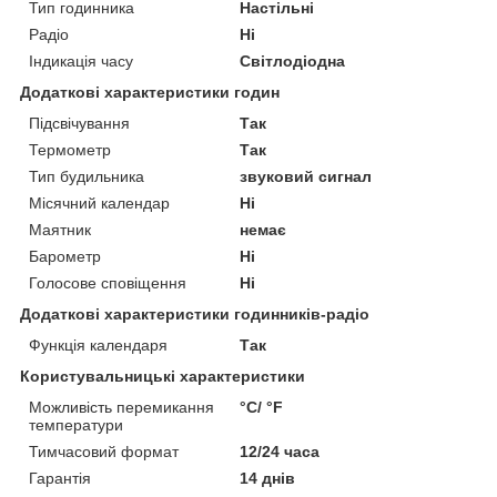
Тип годинника
Настільні
Радіо
Ні
Індикація часу
Світлодіодна
Додаткові характеристики годин
Підсвічування
Так
Термометр
Так
Тип будильника
звуковий сигнал
Місячний календар
Ні
Маятник
немає
Барометр
Ні
Голосове сповіщення
Ні
Додаткові характеристики годинників-радіо
Функція календаря
Так
Користувальницькі характеристики
Можливість перемикання
°С/ °F
температури
Тимчасовий формат
12/24 часа
Гарантія
14 днів