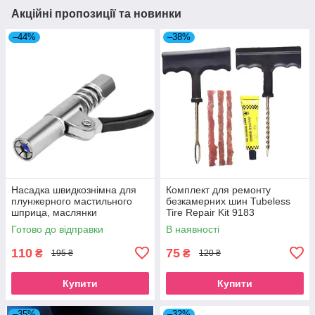
Акційні пропозиції та новинки
–44%
–38%
Насадка швидкознімна для
Комплект для ремонту
плунжерного мастильного
безкамерних шин Tubeless
шприца, маслянки
Tire Repair Kit 9183
Готово до відправки
В наявності
110
75
₴
₴
195 ₴
120 ₴
Купити
Купити
–35%
–32%