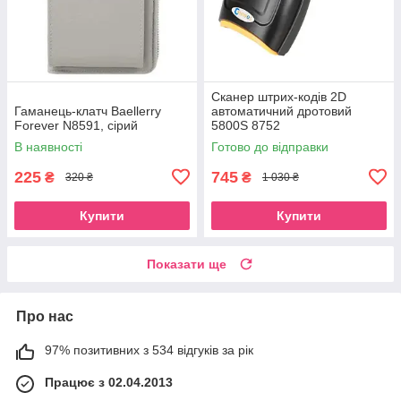
Сканер штрих-кодів 2D
Гаманець-клатч Baellerry
автоматичний дротовий
Forever N8591, сірий
5800S 8752
В наявності
Готово до відправки
225
745
₴
₴
320 ₴
1 030 ₴
Купити
Купити
Показати ще
Про нас
97% позитивних з 534 відгуків за рік
Працює з 02.04.2013