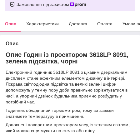
Замовлення під захистом
Опис
Характеристики
Доставка
Оплата
Умови п
Опис
Опис Годин із проєктором 3618LP 8091,
зелена підсвітка, чорні
Електронний годинник 3618LP 8091 з цікавим дзеркальним
дисплеєм стане ефектним елементом дизайну в інтер'єрі.
Яскрава світлодіодна підсвітка та великі зелені цифри
допоможуть у темну пору доби правильно зорієнтуватися в
часі, а упорний дзвінок будильника приємно розбудить у
потрібний час.
Годинник обладнаний термометром, тому ви завжди
знатимете температуру в приміщенні.
Доповнені поворотним проєктором часу, із зеленим світлом,
який можна спрямувати на стелю або стіну.