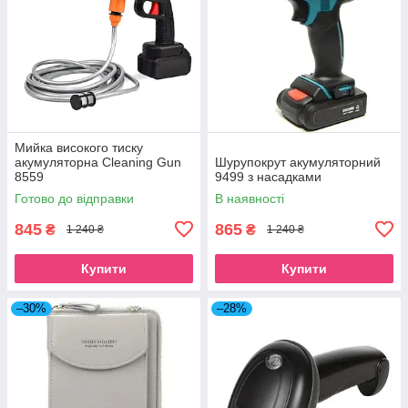
Мийка високого тиску
акумуляторна Cleaning Gun
Шурупокрут акумуляторний
8559
9499 з насадками
Готово до відправки
В наявності
845
865
₴
₴
1 240 ₴
1 240 ₴
Купити
Купити
–30%
–28%