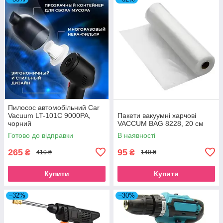
Пилосос автомобільний Car
Vacuum LT-101C 9000PA,
Пакети вакуумні харчові
чорний
VACCUM BAG 8228, 20 см
Готово до відправки
В наявності
265
95
₴
₴
410 ₴
140 ₴
Купити
Купити
–32%
–30%