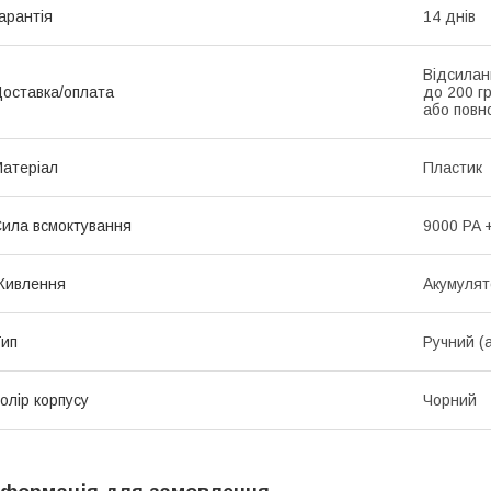
арантія
14 днів
Відсилан
оставка/оплата
до 200 г
або повно
атеріал
Пластик
ила всмоктування
9000 PA 
Живлення
Акумулят
ип
Ручний (
олір корпусу
Чорний