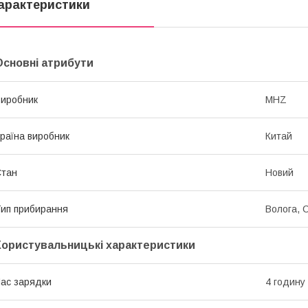
арактеристики
Основні атрибути
иробник
MHZ
раїна виробник
Китай
Стан
Новий
ип прибирання
Волога, 
Користувальницькі характеристики
ас зарядки
4 годину