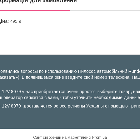
нформація для замовлення
іна:
495 ₴
появились вопросы по использованию Пилосос автомобільний Rundo
аказать»). В появившемся окне введите свой номер телефона. Наш
12V 8079 у нас приобретается очень просто: выберите товар, наж
ш оператор свяжется с вами, чтобы уточнить необходимые данные, 
 12V 8079 доставляется во все регионы Украины с помощью транс
Сайт створений на маркетплейсі
Prom.ua