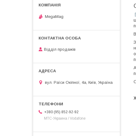
MegaMag
ш
п
В
З
н
Відділ продажів
о
п
А
п
О
вул. Раїси Окіпної, 4а, Київ, Україна
+380 (95) 852-92-92
МТС-Украина / Vodafone