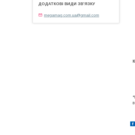
megamag.com.ua@gmail.com
*
в