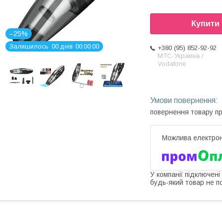
Купити
–25%
Залишилось
0
0
днів
0
0
0
0
0
0
+380 (95) 852-92-92
МТС-Украина /
Vodafone
повернення товару п
У компанії підключені
будь-який товар не п