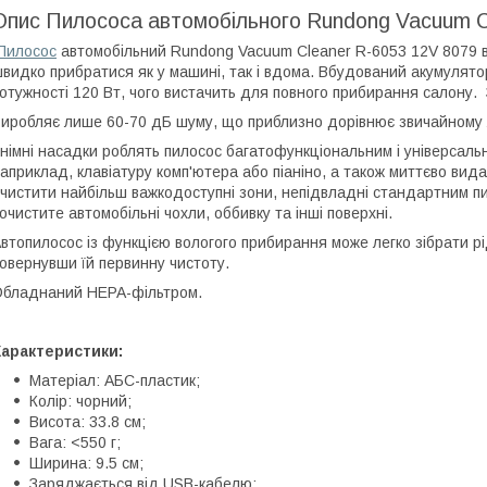
Опис Пилососа автомобільного Rundong Vacuum C
Пилосос
автомобільний Rundong Vacuum Cleaner R-6053 12V 8079 в
видко прибратися як у машині, так і вдома. Вбудований акумулято
отужності 120 Вт, чого вистачить для повного прибирання салону
иробляє лише 60-70 дБ шуму, що приблизно дорівнює звичайному 
німні насадки роблять пилосос багатофункціональним і універсальни
априклад, клавіатуру комп'ютера або піаніно, а також миттєво вида
чистити найбільш важкодоступні зони, непідвладні стандартним пи
очистите автомобільні чохли, оббивку та інші поверхні.
втопилосос із функцією вологого прибирання може легко зібрати рі
овернувши їй первинну чистоту.
бладнаний НЕРА-фільтром.
Характеристики:
Матеріал: АБС-пластик;
Колір: чорний;
Висота: 33.8 см;
Вага: <550 г;
Ширина: 9.5 см;
Заряджається від USB-кабелю;