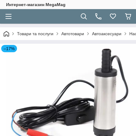
Интернет-магазин MegaMag
Товари та послуги
Автотовари
Автоаксесуари
Нас
–17%