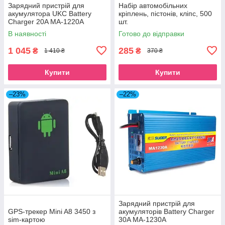
Зарядний пристрій для
Набір автомобільних
акумулятора UKC Battery
кріплень, пістонів, кліпс, 500
Charger 20A MA-1220A
шт.
В наявності
Готово до відправки
1 045
285
₴
₴
1 410 ₴
370 ₴
Купити
Купити
–23%
–22%
Зарядний пристрій для
GPS-трекер Mini A8 3450 з
акумуляторів Battery Charger
sim-картою
30A MA-1230A