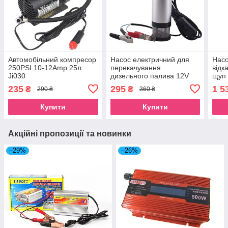
Автомобільний компресор
Насос електричний для
Насо
250PSI 10-12Amp 25л
перекачування
відк
Ji030
дизельного палива 12V
щуп 
5566
235
295
1 5
₴
₴
290 ₴
360 ₴
Купити
Купити
Акційні пропозиції та новинки
–29%
–26%