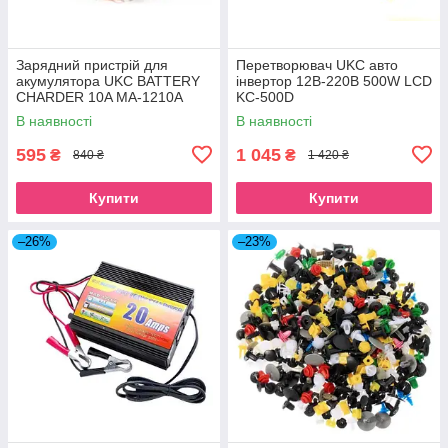
Зарядний пристрій для
Перетворювач UKC авто
акумулятора UKC BATTERY
інвертор 12В-220В 500W LCD
CHARDER 10A MA-1210A
KC-500D
1888
В наявності
В наявності
595
1 045
₴
₴
840 ₴
1 420 ₴
Купити
Купити
–26%
–23%