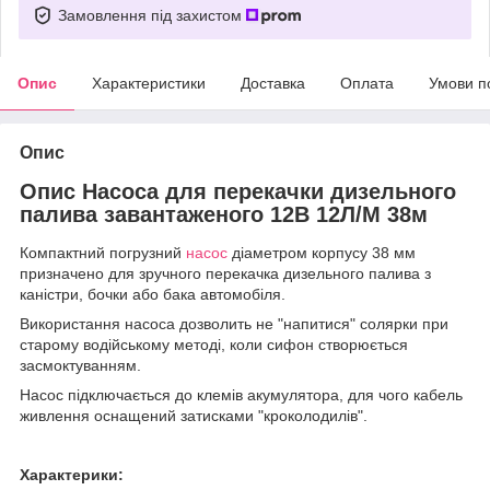
Замовлення під захистом
Опис
Характеристики
Доставка
Оплата
Умови п
Опис
Опис Насоса для перекачки дизельного
палива завантаженого 12В 12Л/М 38м
Компактний погрузний
насос
діаметром корпусу 38 мм
призначено для зручного перекачка дизельного палива з
каністри, бочки або бака автомобіля.
Використання насоса дозволить не "напитися" солярки при
старому водійському методі, коли сифон створюється
засмоктуванням.
Насос підключається до клемів акумулятора, для чого кабель
живлення оснащений затисками "кроколодилів".
Характерики: