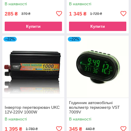
В наявності
В наявності
285
1 345
₴
₴
370 ₴
1 720 ₴
Купити
Купити
–22%
–22%
Годинник автомобільні
Інвертор перетворювач UKC
вольтметр термометр VST
12V-220V 1000W
7009V
В наявності
В наявності
1 395
345
₴
₴
1 780 ₴
440 ₴