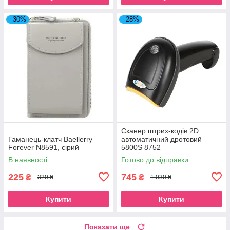
–30%
–28%
Сканер штрих-кодів 2D
Гаманець-клатч Baellerry
автоматичний дротовий
Forever N8591, сірий
5800S 8752
В наявності
Готово до відправки
225
745
₴
₴
320 ₴
1 030 ₴
Купити
Купити
Показати ще