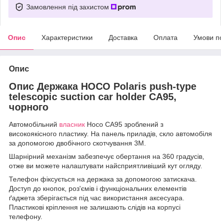
Замовлення під захистом
Опис
Характеристики
Доставка
Оплата
Умови п
Опис
Опис Держака HOCO Polaris push-type
telescopic suction car holder CA95,
чорного
Автомобільний
власник
Hoco CA95 зроблений з
високоякісного пластику. На панель приладів, скло автомобіля
за допомогою двобічного скотчування 3М.
Шарнірний механізм забезпечує обертання на 360 градусів,
отже ви можете налаштувати найсприятливіший кут огляду.
Телефон фіксується на держака за допомогою затискача.
Доступ до кнопок, роз'ємів і функціональних елементів
ґаджета зберігається під час використання аксесуара.
Пластикові кріплення не залишають слідів на корпусі
телефону.