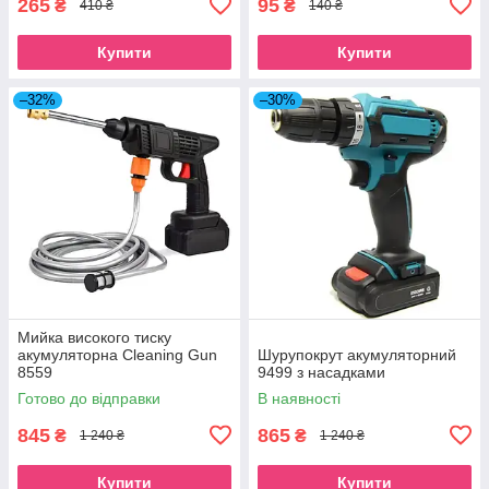
265
95
₴
₴
410 ₴
140 ₴
Купити
Купити
–32%
–30%
Мийка високого тиску
акумуляторна Cleaning Gun
Шурупокрут акумуляторний
8559
9499 з насадками
Готово до відправки
В наявності
845
865
₴
₴
1 240 ₴
1 240 ₴
Купити
Купити