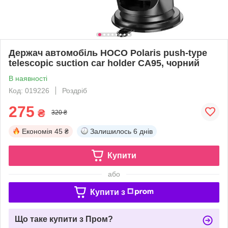
Держач автомобіль HOCO Polaris push-type
telescopic suction car holder CA95, чорний
В наявності
Код: 019226
Роздріб
275
₴
320 ₴
Економія
45 ₴
Залишилось
6 днів
Купити
або
Купити з
Що таке купити з Пром?