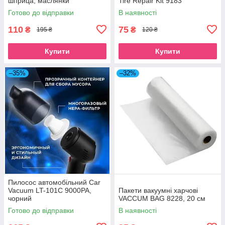
шприца, маслянки
Tire Repair Kit 9183
Готово до відправки
В наявності
110
75
₴
₴
195 ₴
120 ₴
Купити
Купити
–35%
–32%
Пилосос автомобільний Car
Vacuum LT-101C 9000PA,
Пакети вакуумні харчові
чорний
VACCUM BAG 8228, 20 см
Готово до відправки
В наявності