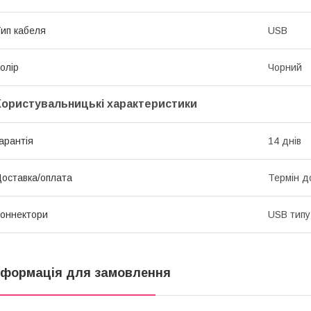
ип кабеля
USB
олір
Чорний
Користувальницькі характеристики
арантія
14 днів
оставка/оплата
Термін д
оннектори
USB типу
нформація для замовлення