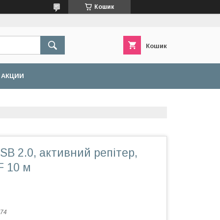
Кошик
Кошик
АКЦИИ
SB 2.0, активний репітер,
F 10 м
74