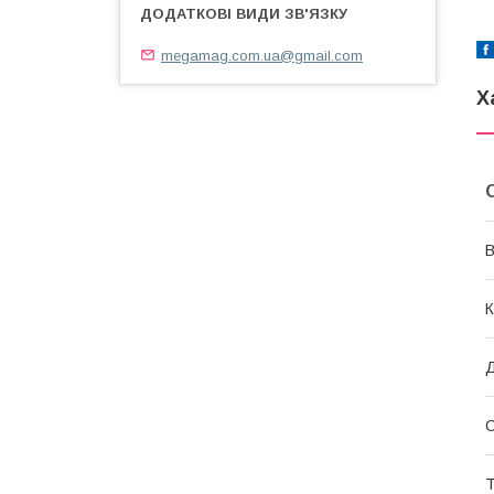
megamag.com.ua@gmail.com
Х
В
К
Д
Т