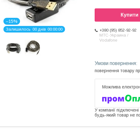
Купити
–15%
Залишилось
0
0
днів
0
0
0
0
0
0
+380 (95) 852-92-92
МТС-Украина /
Vodafone
повернення товару п
У компанії підключені
будь-який товар не п