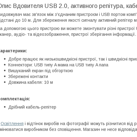
Опис Вдовителя USB 2.0, активного репітура, ка
идовжувач має зв'язок між з'єднаним пристроєм і USB портом комп'
ідстані до 10 м. Для збереження якості сигналу активний репітер 
а допомогою цього пристрою ви можете змонтувати різні пристрої 
канер, аудіо- та відеозображення, пристрої зберігання інформації.
арактерики:
Добре працює як низькошвидкісні пристрої, так і швидкісні при
Коннектори: USB типу A мама на USB типу A папа
Вишуканий екран під обгорткою
Збережені контакти
Довжина кабеля: 10 м
Комплектація:
Дрібний кабель-репітер
*
Освітлення
і відтінок виробів на фотографії можуть різнитися від
мінюватися виробником без сповіщення. Магазин не несе відповідал