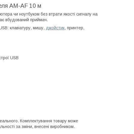
беля AM-AF 10 м
ютера чи ноутбуком без втрати якості сигналу на
має вбудований приймач.
USB: клавіатуру, мишу,
джойстик
, принтер,
строї USB
 реального. Комплектування товару може
ьності за зміни, внесені виробником.