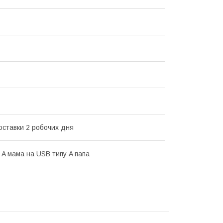
оставки 2 робочих дня
 A мама на USB типу A папа