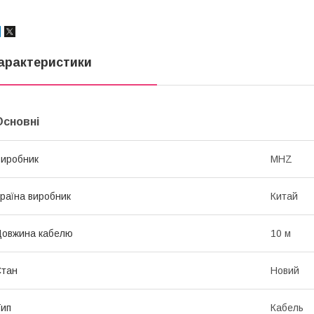
арактеристики
Основні
иробник
MHZ
раїна виробник
Китай
овжина кабелю
10 м
Стан
Новий
ип
Кабель