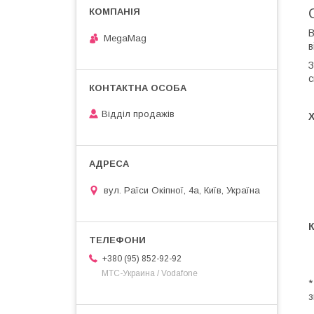
В
MegaMag
в
З
с
Відділ продажів
Х
вул. Раїси Окіпної, 4а, Київ, Україна
+380 (95) 852-92-92
МТС-Украина / Vodafone
з