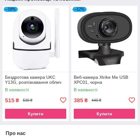
–18%
–12%
Бездротова камера UKC
Веб-камера Xtrike Me USB
Y13G, розпізнавання облич
XPC01, чорна
В наявності
В наявності
515
385
₴
₴
630 ₴
440 ₴
Купити
Купити
Про нас