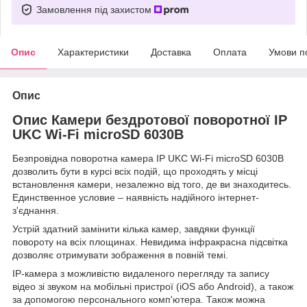
Замовлення під захистом
Опис
Характеристики
Доставка
Оплата
Умови п
Опис
Опис Камери бездротової поворотної IP
UKC Wi-Fi microSD 6030B
Безпровідна поворотна камера IP UKC Wi-Fi microSD 6030B
дозволить бути в курсі всіх подій, що проходять у місці
встановлення камери, незалежно від того, де ви знаходитесь.
Единственное условие – наявність надійного інтернет-
з'єднання.
Устрій здатний замінити кілька камер, завдяки функції
повороту на всіх площинах. Невидима інфракрасна підсвітка
дозволяє отримувати зображення в повній темі.
IP-камера з можливістю видаленого перегляду та запису
відео зі звуком на мобільні пристрої (iOS або Android), а також
за допомогою персонального комп'ютера. Також можна