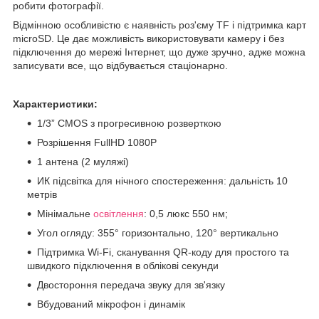
робити фотографії.
Відмінною особливістю є наявність роз'єму TF і підтримка карт
microSD. Це дає можливість використовувати камеру і без
підключення до мережі Інтернет, що дуже зручно, адже можна
записувати все, що відбувається стаціонарно.
Характеристики:
1/3” CMOS з прогресивною розверткою
Розрішення FullHD 1080P
1 антена (2 муляжі)
ИК підсвітка для нічного спостереження: дальність 10
метрів
Мінімальне
освітлення
: 0,5 люкс 550 нм;
Угол огляду: 355° горизонтально, 120° вертикально
Підтримка Wi-Fi, сканування QR-коду для простого та
швидкого підключення в облікові секунди
Двостороння передача звуку для зв'язку
Вбудований мікрофон і динамік