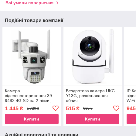
Всі умови повернення
Подібні товари компанії
Камера
Бездротова камера UKC
IP К
відеоспостереження 39
Y13G, розпізнавання
віде
9482 4G SD на 2 лінзи,
облич
WiFi
біла
1 445
515
945
₴
₴
1 720 ₴
630 ₴
Купити
Купити
Акційні пропозиції та новинки