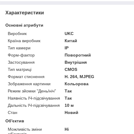
Характеристики
Основні атрибути
Виробник
UKC
Країна виробник
Китай
Тип камери
IP
Форм-фактор
Поворотний
Застосування
Внутрішня
Тип матриці
CMOS
Формат стиснення
H. 264, MJPEG
Зображення картинки
Кольорова
Режим зйомки "День/ніч"
Так
Наявність ІЧ-підсвічування
Так
Дальність ІЧ-підсвічування
10 м
Стан
Новий
Об'єктив
Можливість зміни
Ні
об'єктивів