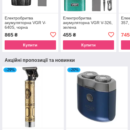
Електробритва
Електробритва
Елек
акумуляторна VGR V-
акумуляторна VGR V-326,
357,
640S, чорна
зелена
865
455
745
₴
₴
Купити
Купити
Акційні пропозиції та новинки
–29%
–20%