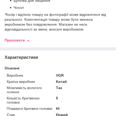
Щіточка для чищення
Чохол
*Колір і відтінок товару на фотографії може відрізнятися від
реального. Комплектація товару може бути змінена
виробником без повідомлення. Магазин не несе
відповідальності за зміни, внесені виробником.
Приховати
Характеристики
Основні
Виробник
VGR
Країна виробник
Китай
Можливість вологого
Так
гоління
Кількість бритвених
5
головок
Плаваючі бритвені головки
Ні
Стан
Новий