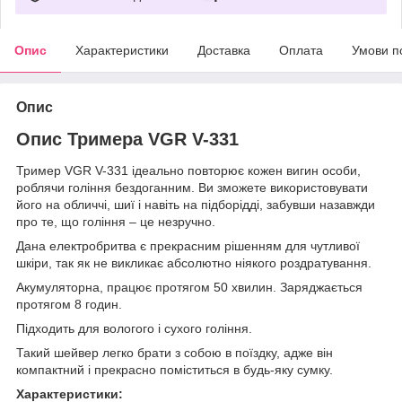
Опис
Характеристики
Доставка
Оплата
Умови п
Опис
Опис Тримера VGR V-331
Тример VGR V-331 ідеально повторює кожен вигин особи,
роблячи гоління бездоганним. Ви зможете використовувати
його на обличчі, шиї і навіть на підборідді, забувши назавжди
про те, що гоління – це незручно.
Дана електробритва є прекрасним рішенням для чутливої
шкіри, так як не викликає абсолютно ніякого роздратування.
Акумуляторна, працює протягом 50 хвилин. Заряджається
протягом 8 годин.
Підходить для вологого і сухого гоління.
Такий шейвер легко брати з собою в поїздку, адже він
компактний і прекрасно поміститься в будь-яку сумку.
Характеристики: