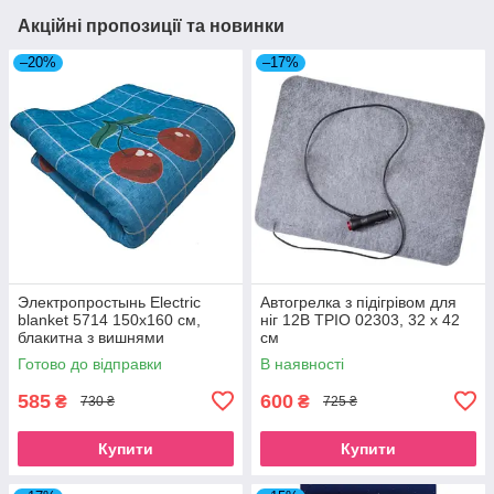
Акційні пропозиції та новинки
–20%
–17%
Электропростынь Electric
Автогрелка з підігрівом для
blanket 5714 150х160 см,
ніг 12В ТРІО 02303, 32 х 42
блакитна з вишнями
см
Готово до відправки
В наявності
585
600
₴
₴
730 ₴
725 ₴
Купити
Купити