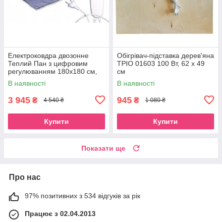
Електроковдра двозонне
Обігрівач-підставка дерев'яна
Теплий Пан з цифровим
ТРІО 01603 100 Вт, 62 х 49
регулюванням 180x180 см,
см
синє
В наявності
В наявності
3 945
945
₴
₴
4 540 ₴
1 080 ₴
Купити
Купити
Показати ще
Про нас
97% позитивних з 534 відгуків за рік
Працює з 02.04.2013