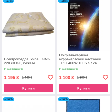
–17%
–15%
Обігрівач-картина
Електроковдра Shine ЕКВ-2-
інфрачервоний настінний
220 ЛЮКС, бежеве
ТРІО 400W 100 х 57 см,
земля
В наявності
В наявності
1 195
1 100
₴
₴
1 440 ₴
1 300 ₴
Купити
Купити
–14%
–14%