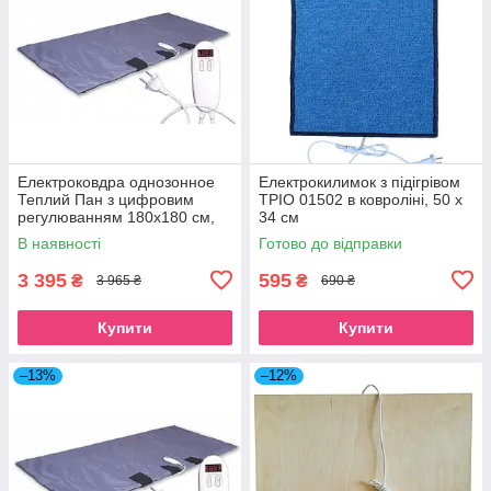
Електроковдра однозонное
Електрокилимок з підігрівом
Теплий Пан з цифровим
ТРІО 01502 в ковроліні, 50 х
регулюванням 180x180 см,
34 см
синє
В наявності
Готово до відправки
3 395
595
₴
₴
3 965 ₴
690 ₴
Купити
Купити
–13%
–12%