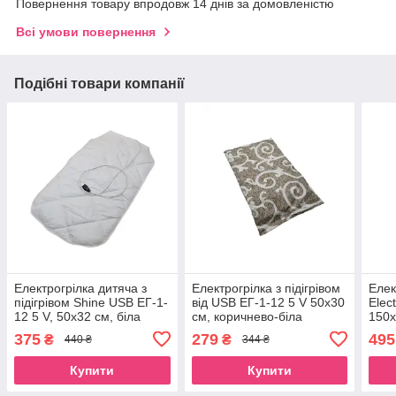
Повернення товару впродовж 14 днів за домовленістю
Всі умови повернення
Подібні товари компанії
Електрогрілка дитяча з
Електрогрілка з підігрівом
Елек
підігрівом Shine USB ЕГ-1-
від USB ЕГ-1-12 5 V 50х30
Elec
12 5 V, 50х32 см, біла
см, коричнево-біла
150х
виш
375
279
495
₴
₴
440 ₴
344 ₴
Купити
Купити