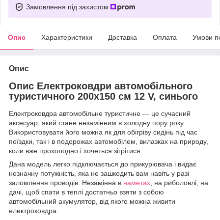
Замовлення під захистом
Опис
Характеристики
Доставка
Оплата
Умови п
Опис
Опис Електроковдри автомобільного
туристичного 200х150 см 12 V, синього
Електроковдра автомобільне туристичне — це сучасний
аксесуар, який стане незамінним в холодну пору року.
Використовувати його можна як для обігріву сидінь під час
поїздки, так і в подорожах автомобілем, вилазках на природу,
коли вже прохолодно і хочеться зігрітися.
Дана модель легко підключається до прикурювача і видає
незначну потужність, яка не зашкодить вам навіть у разі
заломлення проводів. Незамінна в
наметах
, на риболовлі, на
дачі, щоб спати в теплі достатньо взяти з собою
автомобільний акумулятор, від якого можна живити
електроковдра.