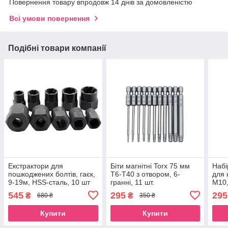
Повернення товару впродовж 14 днів за домовленістю
Всі умови повернення
Подібні товари компанії
Екстрактори для
Біти магнітні Torx 75 мм
Набі
пошкоджених болтів, гаєк,
Т6-Т40 з отвором, 6-
для 
9-19м, HSS-сталь, 10 шт
гранні, 11 шт.
M10,
545
295
295
₴
₴
680 ₴
350 ₴
Купити
Купити