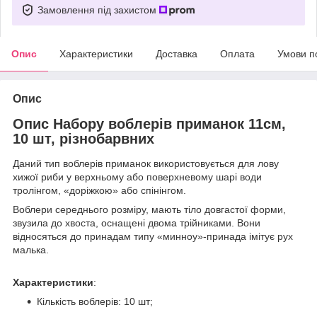
Замовлення під захистом
Опис
Характеристики
Доставка
Оплата
Умови п
Опис
Опис Набору воблерів приманок 11см,
10 шт, різнобарвних
Даний тип воблерів приманок використовується для лову
хижої риби у верхньому або поверхневому шарі води
тролінгом, «доріжкою» або спінінгом.
Воблери середнього розміру, мають тіло довгастої форми,
звузила до хвоста, оснащені двома трійниками. Вони
відносяться до принадам типу «минноу»-принада імітує рух
малька.
Характеристики
:
Кількість воблерів: 10 шт;