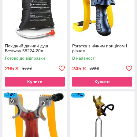
Похідний дачний душ
Рогатка з нічним прицілом і
Bestway 58224 20л
рівнем
Готово до відправки
В наявності
295
245
₴
₴
360 ₴
290 ₴
Купити
Купити
–14%
–13%