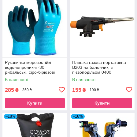
Рукавички морозостійкі
Пляшка газова портативна
водонепроникні -30
B203 на балончик, з
рибальські, сіро-бірюзові
п'єзоподільом 0400
В наявності
В наявності
285
155
₴
₴
350 ₴
190 ₴
Купити
Купити
–18%
–16%