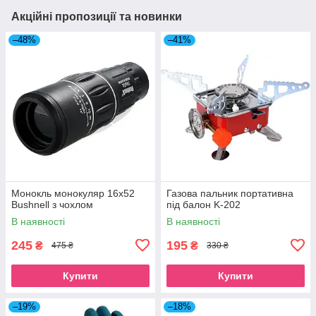
Акційні пропозиції та новинки
–48%
–41%
Монокль монокуляр 16x52
Газова пальник портативна
Bushnell з чохлом
під балон K-202
В наявності
В наявності
245
195
₴
₴
475 ₴
330 ₴
Купити
Купити
–19%
–18%