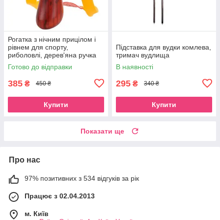
Рогатка з нічним прицілом і
рівнем для спорту,
Підставка для вудки комлева,
риболовлі, дерев'яна ручка
тримач вудлища
Готово до відправки
В наявності
385
295
₴
₴
450 ₴
340 ₴
Купити
Купити
Показати ще
Про нас
97% позитивних з 534 відгуків за рік
Працює з 02.04.2013
м. Київ