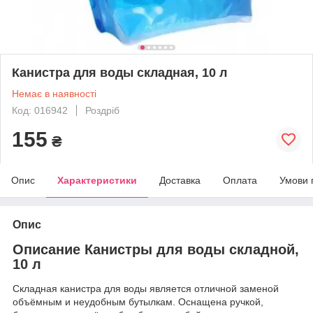
Канистра для воды складная, 10 л
Немає в наявності
Код: 016942
Роздріб
155
₴
Опис
Характеристики
Доставка
Оплата
Умови 
Опис
Описание Канистры для воды складной,
10 л
Складная канистра для воды является отличной заменой
объёмным и неудобным бутылкам. Оснащена ручкой,