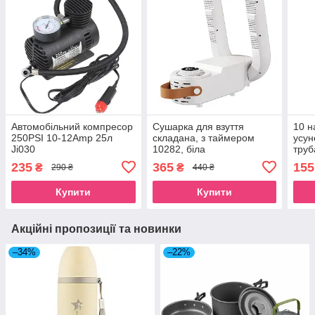
Автомобільний компресор
Сушарка для взуття
10 н
250PSI 10-12Amp 25л
складана, з таймером
усун
Ji030
10282, біла
труб
235
365
155
₴
₴
290 ₴
440 ₴
Купити
Купити
Акційні пропозиції та новинки
–34%
–22%