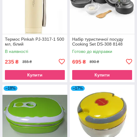
Термос Pinkah PJ-3317-1 500
Набір туристичної посуду
мл, білий
Cooking Set DS-308 8148
В наявності
Готово до відправки
235
695
₴
₴
355 ₴
890 ₴
Купити
Купити
–18%
–17%