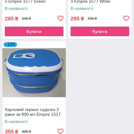
л Empire 1577 Green
л Empire 1577 White
В наявності
В наявності
285
285
₴
₴
340 ₴
330 ₴
Купити
Купити
–12%
Харчовий термос судочок 2
рівня за 800 мл Empire 1517
В наявності
355
₴
405 ₴