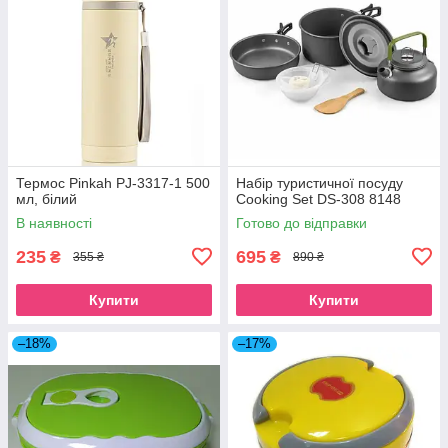
Термос Pinkah PJ-3317-1 500
Набір туристичної посуду
мл, білий
Cooking Set DS-308 8148
В наявності
Готово до відправки
235
695
₴
₴
355 ₴
890 ₴
Купити
Купити
–18%
–17%