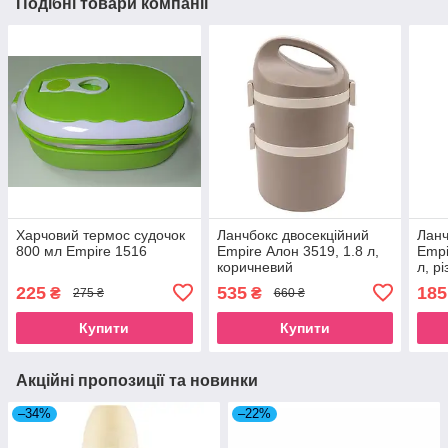
Подібні товари компанії
Харчовий термос судочок
Ланчбокс двосекційний
Ланч
800 мл Empire 1516
Empire Алон 3519, 1.8 л,
Empi
коричневий
л, р
225
535
185
₴
₴
275 ₴
660 ₴
Купити
Купити
Акційні пропозиції та новинки
–34%
–22%