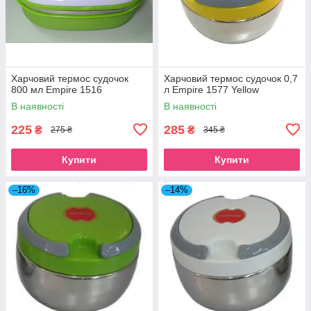
Харчовий термос судочок
Харчовий термос судочок 0,7
800 мл Empire 1516
л Empire 1577 Yellow
В наявності
В наявності
225
285
₴
₴
275 ₴
345 ₴
Купити
Купити
–16%
–14%