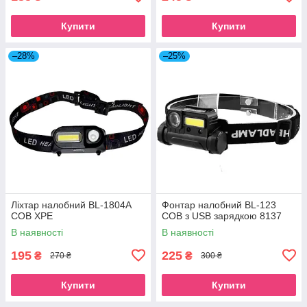
Купити
Купити
–28%
–25%
Ліхтар налобний BL-1804A
Фонтар налобний BL-123
COB XPE
COB з USB зарядкою 8137
В наявності
В наявності
195
225
₴
₴
270 ₴
300 ₴
Купити
Купити