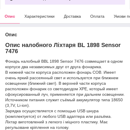
Опис
Характеристики
Доставка
Оплата
Умови п
Опис
Опис налобного Ліхтаря BL 1898 Sensor
7476
Фонарь налобный BBL 1898 Sensor 7476 совмещает в одном
корпусе два независимых друг от друга фонарика.
В нижней части корпуса расположен фонарь СОВ. Имеет
очень яркий рассеянный свет и используется при ближнем
освещении (ближний свет). В верхней части корпуса
расположен фонарик со светодиодом ХРЕ, который имеет
сфокусированный луч, применяется при дальнем освещении.
Источником питания служит съёмый аккумулятор типа 18650
(3,7V, Li-ion).
Зарядка осуществляется с помощью USB шнура
(комплектуется) от любого USB адаптера или разъёма.
Ліхтар виготовлений з легкого і міцного пластику. Має
регульоване кріплення на голову.