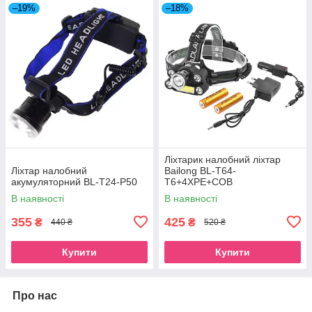
–19%
–18%
Ліхтарик налобний ліхтар
Ліхтар налобний
Bailong BL-T64-
акумуляторний BL-T24-P50
T6+4XPE+COB
В наявності
В наявності
355
425
₴
₴
440 ₴
520 ₴
Купити
Купити
Про нас