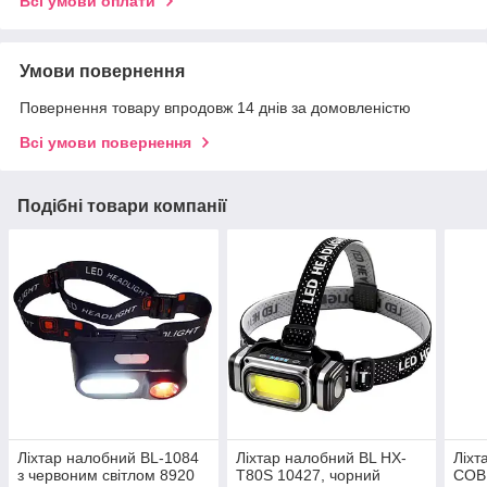
Всі умови оплати
Умови повернення
Повернення товару впродовж 14 днів за домовленістю
Всі умови повернення
Подібні товари компанії
Ліхтар налобний BL-1084
Ліхтар налобний BL HX-
Ліхт
з червоним світлом 8920
T80S 10427, чорний
COB