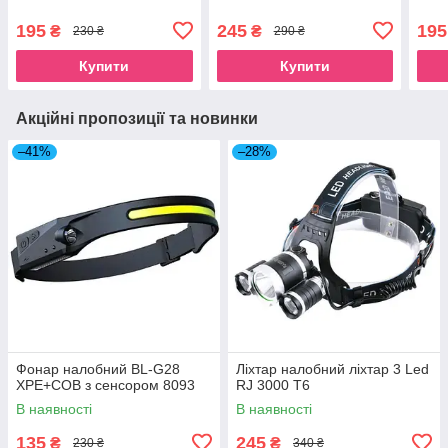
195
245
195
₴
₴
230 ₴
290 ₴
Купити
Купити
Акційні пропозиції та новинки
–41%
–28%
Фонар налобний BL-G28
Ліхтар налобний ліхтар 3 Led
XPE+COB з сенсором 8093
RJ 3000 T6
В наявності
В наявності
135
245
₴
₴
230 ₴
340 ₴