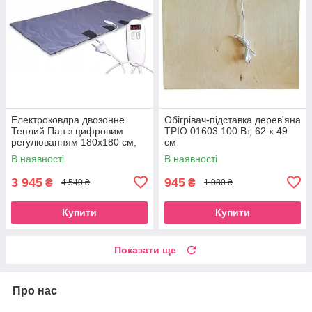
Електроковдра двозонне
Обігрівач-підставка дерев'яна
Теплий Пан з цифровим
ТРІО 01603 100 Вт, 62 х 49
регулюванням 180x180 см,
см
синє
В наявності
В наявності
3 945
945
₴
₴
4 540 ₴
1 080 ₴
Купити
Купити
Показати ще
Про нас