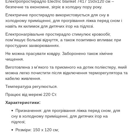
Електропростирадло Electric blanket 7417 150х120 см –
безпечне та економне, зігріє в холодну пору року.
Електричне простирадло використовується для сну в
холодному приміщенні, для прогрівання ліжка перед сном і
навіть як килимок для дитячих ігор на підлозі.
Електронагрівальне простирадло стимулює кровообіг,
пом'якшує больові відчуття, а також позитивно впливає при
простудних захворюваннях.
Не можна прасувати ковдру. Заборонено також хімічне
чищення.
Виготовлена з м'якого та приємного на дотик поліестеру, який
можна легко почистити після відключення терморегулятора та
кабелю живлення.
Температура регулюється.
Працює від мережі 220 Ст.
Характеристики:
Призначення: для прогрівання ліжка перед сном, для
сну в холодному приміщенні, для дитячих ігор на
підлозі;
Розміри: 150 х 120 см;