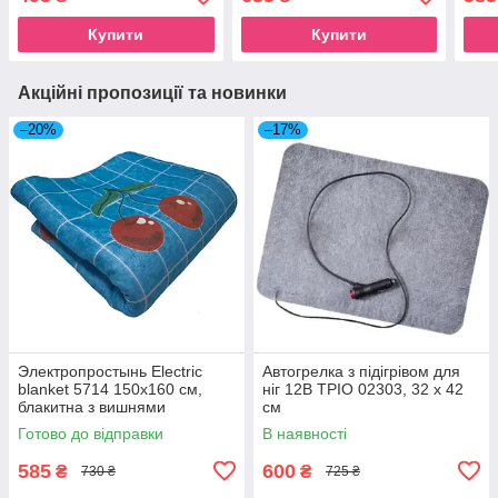
Купити
Купити
Акційні пропозиції та новинки
–20%
–17%
Электропростынь Electric
Автогрелка з підігрівом для
blanket 5714 150х160 см,
ніг 12В ТРІО 02303, 32 х 42
блакитна з вишнями
см
Готово до відправки
В наявності
585
600
₴
₴
730 ₴
725 ₴