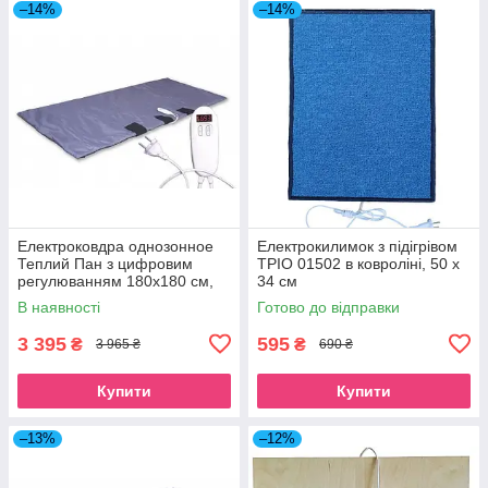
–14%
–14%
Електроковдра однозонное
Електрокилимок з підігрівом
Теплий Пан з цифровим
ТРІО 01502 в ковроліні, 50 х
регулюванням 180x180 см,
34 см
синє
В наявності
Готово до відправки
3 395
595
₴
₴
3 965 ₴
690 ₴
Купити
Купити
–13%
–12%