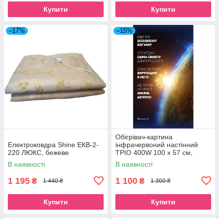
Купити
Купити
–17%
–15%
Обігрівач-картина
Електроковдра Shine ЕКВ-2-
інфрачервоний настінний
220 ЛЮКС, бежеве
ТРІО 400W 100 х 57 см,
земля
В наявності
В наявності
1 195
1 100
₴
₴
1 440 ₴
1 300 ₴
Купити
Купити