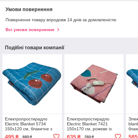
Умови повернення
Повернення товару впродовж 14 днів за домовленістю
Всі умови повернення
Подібні товари компанії
Електропростирадло
Електропростирадло
Элек
Electric Blanket 5734
Electric Blanket 7421
blan
150х120 см, блакитне з
150х170 см, рожеве із
блак
вишнями
сердечками
495
635
585
₴
₴
680 ₴
760 ₴