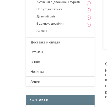
Активний відпочинок і туризм
Побутова техніка
Дитячий світ
Будинок, дозвілля
Архівні
Доставка и оплата
Отзывы
О нас
Н
Новинки
Н
н
Акции
Н
К
к
КОНТАКТИ