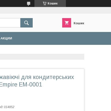
Кошик
Кошик
АКЦИИ
жавіючі для кондитерських
 Empire EM-0001
од:
014852