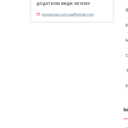
В
megamag.com.ua@gmail.com
К
М
Т
К
І