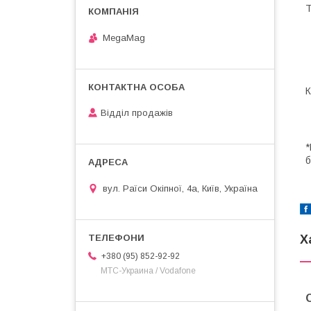
Т
MegaMag
К
Відділ продажів
*
б
вул. Раїси Окіпної, 4а, Київ, Україна
Х
+380 (95) 852-92-92
МТС-Украина / Vodafone