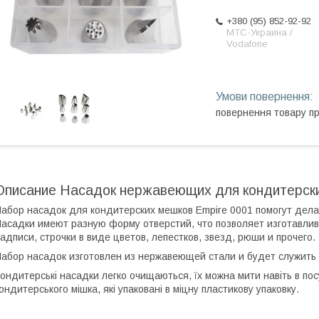
+380 (95) 852-92-92
МТС-Украина /
Vodafone
повернення товару п
Описание Насадок нержавеющих для кондитерски
абор насадок для кондитерских мешков Empire 0001 помогут дела
асадки имеют разную форму отверстий, что позволяет изготавлива
адписи, строчки в виде цветов, лепестков, звезд, рюши и прочего.
абор насадок изготовлен из нержавеющей стали и будет служить
ондитерські насадки легко очищаються, їх можна мити навіть в по
ондитерського мішка, які упаковані в міцну пластикову упаковку.