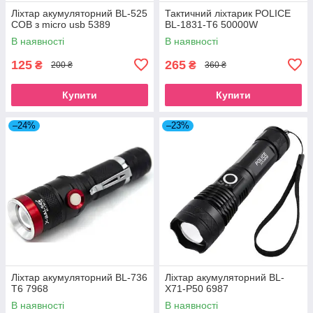
Ліхтар акумуляторний BL-525
Тактичний ліхтарик POLICE
COB з micro usb 5389
BL-1831-T6 50000W
В наявності
В наявності
125
265
₴
₴
200 ₴
360 ₴
Купити
Купити
–24%
–23%
Ліхтар акумуляторний BL-736
Ліхтар акумуляторний BL-
T6 7968
X71-P50 6987
В наявності
В наявності