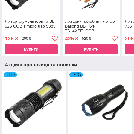
Ліхтар акумуляторний BL-
Ліхтарик налобний ліхтар
Ліхт
525 COB з micro usb 5389
Bailong BL-T64-
736 
T6+4XPE+COB
125
425
295
₴
₴
200 ₴
520 ₴
Купити
Купити
Акційні пропозиції та новинки
–38%
–26%