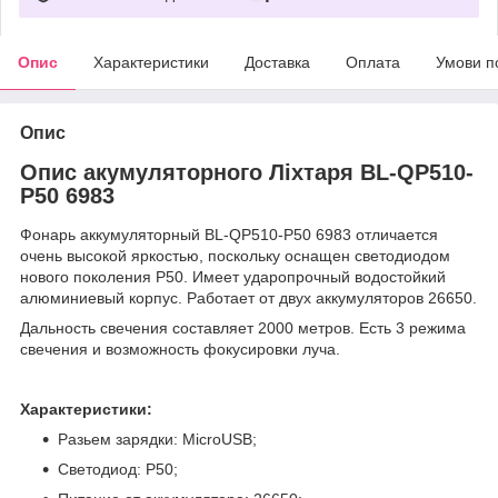
Опис
Характеристики
Доставка
Оплата
Умови п
Опис
Опис акумуляторного Ліхтаря BL-QP510-
P50 6983
Фонарь аккумуляторный BL-QP510-P50 6983 отличается
очень высокой яркостью, поскольку оснащен светодиодом
нового поколения P50. Имеет ударопрочный водостойкий
алюминиевый корпус. Работает от двух аккумуляторов 26650.
Дальность свечения составляет 2000 метров. Есть 3 режима
свечения и возможность фокусировки луча.
Характеристики:
Разьем зарядки: MicroUSB;
Светодиод: P50;