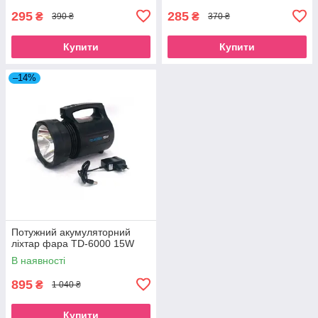
295
285
₴
₴
390 ₴
370 ₴
Купити
Купити
–14%
Потужний акумуляторний
ліхтар фара TD-6000 15W
В наявності
895
₴
1 040 ₴
Купити