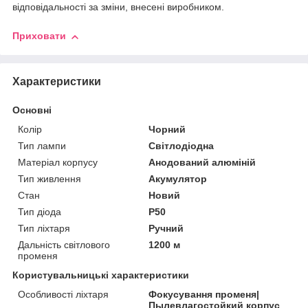
відповідальності за зміни, внесені виробником.
Приховати
Характеристики
Основні
Колір
Чорний
Тип лампи
Світлодіодна
Матеріал корпусу
Анодований алюміній
Тип живлення
Акумулятор
Стан
Новий
Тип діода
Р50
Тип ліхтаря
Ручний
Дальність світлового
1200 м
променя
Користувальницькі характеристики
Особливості ліхтаря
Фокусування променя|
Пылевлагостойкий корпус