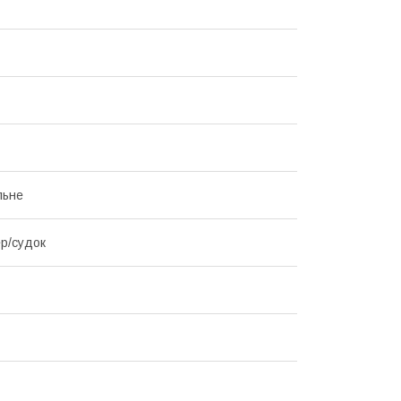
льне
р/судок