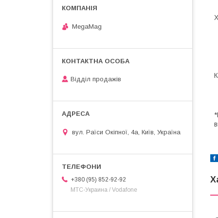
Х
MegaMag
К
Відділ продажів
*
в
вул. Раїси Окіпної, 4а, Київ, Україна
Х
+380 (95) 852-92-92
МТС-Украина / Vodafone