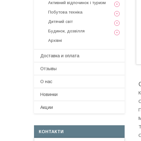
Активний відпочинок і туризм
Побутова техніка
Дитячий світ
Будинок, дозвілля
Архівні
Доставка и оплата
Отзывы
О нас
К
Новинки
С
Акции
П
М
Т
КОНТАКТИ
О