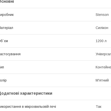
Основні
иробник
Stenson
атеріал
Силікон
б`єм
1200 л
астосування
Універса
ип
Контейне
олір
М'ятний
Додаткові характеристики
икористання в мікрохвильовій печі
Так