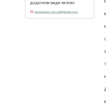
megamag.com.ua@gmail.com
В
М
О
З
Т
К
В