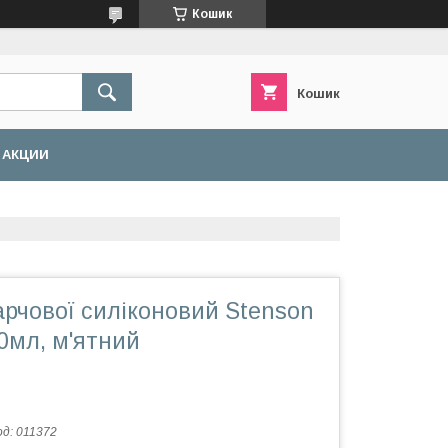
Кошик
Кошик
АКЦИИ
рчової силіконовий Stenson
0мл, м'ятний
од:
011372