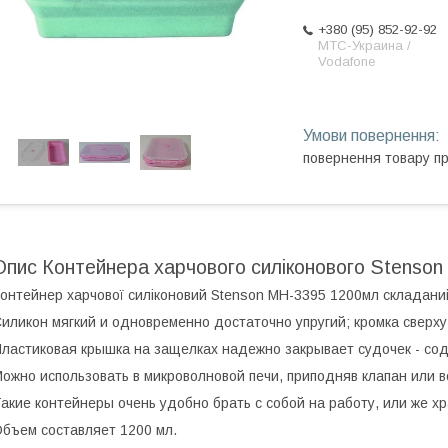
+380 (95) 852-92-92
МТС-Украина /
Vodafone
повернення товару п
Опис Контейнера харчового силіконового Stenson
онтейнер харчової силіконовий Stenson MH-3395 1200мл складаний
иликон мягкий и одновременно достаточно упругий; кромка сверху
ластиковая крышка на защелках надежно закрывает судочек - сод
ожно использовать в микроволновой печи, приподняв клапан или в
акие контейнеры очень удобно брать с собой на работу, или же хр
бъем составляет 1200 мл.