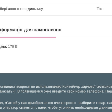
берігання в холодильнику
Так
нформація для замовлення
іна:
170 ₴
оявились вопросы по использованию Контейнер харчової силіконов
аказать»). В появившемся окне введите свой номер телефона. Наш
л, м'ятний у нас приобретается очень просто: выберите товар, на
ш оператор свяжется с вами, чтобы уточнить необходимые данные, 