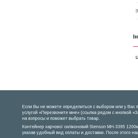
З
І
Ц
Если Вы не можете определиться с выбором или у Вас п
услугой «Перезвоните мне» (ссылка рядом с кнопкой «З
на вопросы и поможет выбрать товар.
Контейнер харчової силіконовий Stenson MH-3395 1200м
указав удобный вид оплаты и доставки. После этого на